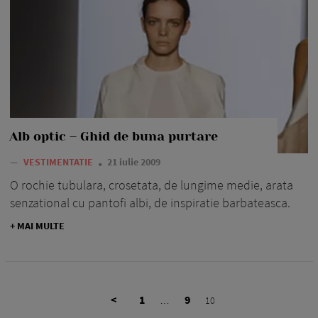
Alb optic – Ghid de buna purtare
—
VESTIMENTATIE
21 iulie 2009
O rochie tubulara, crosetata, de lungime medie, arata
senzational cu pantofi albi, de inspiratie barbateasca.
+ MAI MULTE
<
1
9
…
10