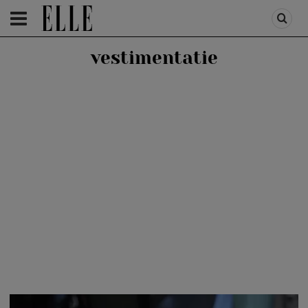
HOMEPAGE
/
FASHION
/
CATWALK SHOW
vestimentatie