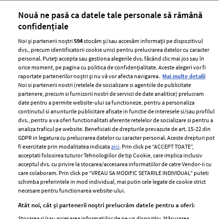
părului
de
Nouă ne pasă ca datele tale personale să rămână
confidențiale
Noi și partenerii noștri
594
stocăm și/sau accesăm informații pe dispozitivul
dvs., precum identificatorii cookie unici pentru prelucrarea datelor cu caracter
personal. Puteți accepta sau gestiona alegerile dvs. făcând clic mai jos sau în
orice moment, pe pagina cu politica de confidențialitate. Aceste alegeri vor fi
raportate partenerilor noștri și nu vă vor afecta navigarea.
Mai multe detalii
Noi si partenerii nostri (retelele de socializare si agentiile de publicitate
partenere, precum si furnizorii nostri de servicii de date analitice) prelucram
ELLE Style Awards
Termeni si conditii
date pentru a permite website-ului sa functioneze, pentru a personaliza
2024
continutul si anunturile publicitare afisate in functie de interesele si/sau profilul
Politica de
dvs., pentru a va oferi functionalitati aferente retelelor de socializare si pentru a
Despre ELLE
confidențialitate
analiza traficul pe website. Beneficiati de drepturile prevazute de art. 15-22 din
Romania
GDPR in legatura cu prelucrarea datelor cu caracter personal. Aceste drepturi pot
Politica de cookies
fi exercitate prin modalitatea indicata
aici
. Prin click pe “ACCEPT TOATE”,
Contact
Publicitate
acceptati folosirea tuturor Tehnologiilor de tip Cookie, care implica inclusiv
acceptul dvs. cu privire la stocarea/accesarea informatiilor de catre Vendor-ii cu
Abonamente
care colaboram. Prin click pe “VREAU SA MODIFIC SETARILE INDIVIDUAL” puteti
schimba preferintele in mod individual, mai putin cele legate de cookie strict
necesare pentru functionarea website-ului.
Stiri
Libertatea pentru
Atât noi, cât și partenerii noștri prelucrăm datele pentru a oferi:
femei
GSP
Stocarea și/sau accesarea informațiilor de pe un dispozitiv. Măsurarea