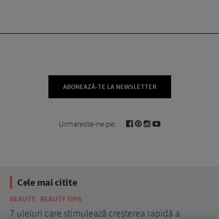
ABONEAZĂ-TE LA NEWSLETTER
Urmareste-ne pe:
Cele mai citite
BEAUTY
BEAUTY TIPS
BE
țe
7 uleiuri care stimulează creșterea rapidă a
Ce