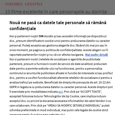
FEATURES
LIFESTYLE
BE
10 filme excelente în care personajele au dorințe
7 
acerbe de răzbunare
pă
Nouă ne pasă ca datele tale personale să rămână
confidențiale
Noi și partenerii noștri
594
stocăm și/sau accesăm informații pe dispozitivul
dvs., precum identificatorii cookie unici pentru prelucrarea datelor cu caracter
personal. Puteți accepta sau gestiona alegerile dvs. făcând clic mai jos sau în
orice moment, pe pagina cu politica de confidențialitate. Aceste alegeri vor fi
raportate partenerilor noștri și nu vă vor afecta navigarea.
Mai multe detalii
Noi si partenerii nostri (retelele de socializare si agentiile de publicitate
partenere, precum si furnizorii nostri de servicii de date analitice) prelucram
ELLE Style Awards
Termeni si conditii
date pentru a permite website-ului sa functioneze, pentru a personaliza
2024
continutul si anunturile publicitare afisate in functie de interesele si/sau profilul
Politica de
dvs., pentru a va oferi functionalitati aferente retelelor de socializare si pentru a
Despre ELLE
confidențialitate
analiza traficul pe website. Beneficiati de drepturile prevazute de art. 15-22 din
Romania
GDPR in legatura cu prelucrarea datelor cu caracter personal. Aceste drepturi pot
Politica de cookies
fi exercitate prin modalitatea indicata
aici
. Prin click pe “ACCEPT TOATE”,
Contact
Publicitate
acceptati folosirea tuturor Tehnologiilor de tip Cookie, care implica inclusiv
acceptul dvs. cu privire la stocarea/accesarea informatiilor de catre Vendor-ii cu
Abonamente
care colaboram. Prin click pe “VREAU SA MODIFIC SETARILE INDIVIDUAL” puteti
schimba preferintele in mod individual, mai putin cele legate de cookie strict
necesare pentru functionarea website-ului.