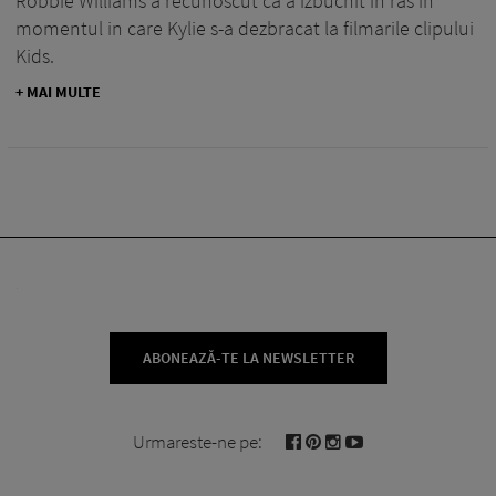
Robbie Williams a recunoscut ca a izbucnit in ras in
momentul in care Kylie s-a dezbracat la filmarile clipului
Kids.
+ MAI MULTE
ABONEAZĂ-TE LA NEWSLETTER
Urmareste-ne pe: