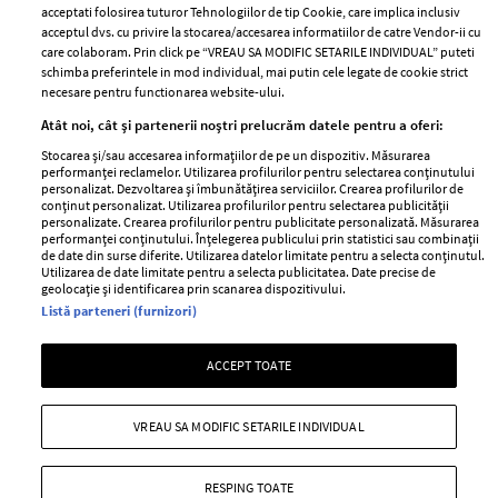
Contact
acceptati folosirea tuturor Tehnologiilor de tip Cookie, care implica inclusiv
Publicitate
acceptul dvs. cu privire la stocarea/accesarea informatiilor de catre Vendor-ii cu
Abonamente
care colaboram. Prin click pe “VREAU SA MODIFIC SETARILE INDIVIDUAL” puteti
schimba preferintele in mod individual, mai putin cele legate de cookie strict
necesare pentru functionarea website-ului.
Stiri
Libertatea pentru
Atât noi, cât și partenerii noștri prelucrăm datele pentru a oferi:
femei
GSP
Stocarea și/sau accesarea informațiilor de pe un dispozitiv. Măsurarea
performanței reclamelor. Utilizarea profilurilor pentru selectarea conținutului
Viva
Unica
personalizat. Dezvoltarea și îmbunătățirea serviciilor. Crearea profilurilor de
conținut personalizat. Utilizarea profilurilor pentru selectarea publicității
Avantaje
Baby
personalizate. Crearea profilurilor pentru publicitate personalizată. Măsurarea
performanței conținutului. Înțelegerea publicului prin statistici sau combinații
Retete practice
Retete
de date din surse diferite. Utilizarea datelor limitate pentru a selecta conținutul.
Utilizarea de date limitate pentru a selecta publicitatea. Date precise de
geolocație și identificarea prin scanarea dispozitivului.
Pariază responsabil! Decizia ONJN nr. 821/25.09.2025.
Listă parteneri (furnizori)
Jocurile de noroc sunt interzise minorilor.
ACCEPT TOATE
Copyright © 2026 Ringier Romania SRL
VREAU SA MODIFIC SETARILE INDIVIDUAL
RESPING TOATE