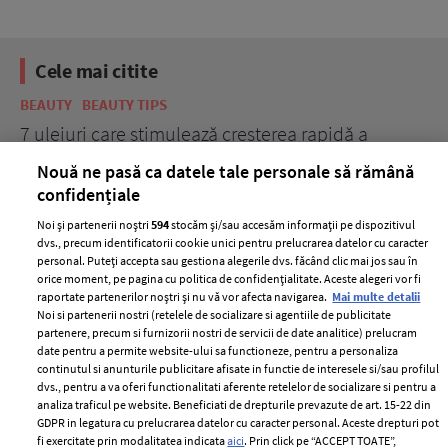
Cele mai citite
BEAUTY
BEAUTY TIPS
BE
țe
7 uleiuri care stimulează creșterea rapidă a
Ce
părului
de
Nouă ne pasă ca datele tale personale să rămână
confidențiale
Noi și partenerii noștri
594
stocăm și/sau accesăm informații pe dispozitivul
dvs., precum identificatorii cookie unici pentru prelucrarea datelor cu caracter
personal. Puteți accepta sau gestiona alegerile dvs. făcând clic mai jos sau în
orice moment, pe pagina cu politica de confidențialitate. Aceste alegeri vor fi
raportate partenerilor noștri și nu vă vor afecta navigarea.
Mai multe detalii
Noi si partenerii nostri (retelele de socializare si agentiile de publicitate
partenere, precum si furnizorii nostri de servicii de date analitice) prelucram
date pentru a permite website-ului sa functioneze, pentru a personaliza
ELLE Style Awards
Termeni si conditii
continutul si anunturile publicitare afisate in functie de interesele si/sau profilul
2024
Politica de
dvs., pentru a va oferi functionalitati aferente retelelor de socializare si pentru a
Despre ELLE
confidențialitate
analiza traficul pe website. Beneficiati de drepturile prevazute de art. 15-22 din
GDPR in legatura cu prelucrarea datelor cu caracter personal. Aceste drepturi pot
Romania
Politica de cookies
fi exercitate prin modalitatea indicata
aici
. Prin click pe “ACCEPT TOATE”,