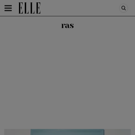
HOMEPAGE
/
HEALTH & DIET
/
HEALTH
ras