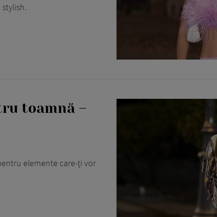
stylish.
ntru toamnă –
pentru elemente care-ți vor