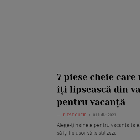
7 piese cheie care
îți lipsească din va
pentru vacanță
—
PIESE CHEIE
01 iulie 2022
Alege-ți hainele pentru vacanța ta est
să îți fie ușor să le stilizezi.