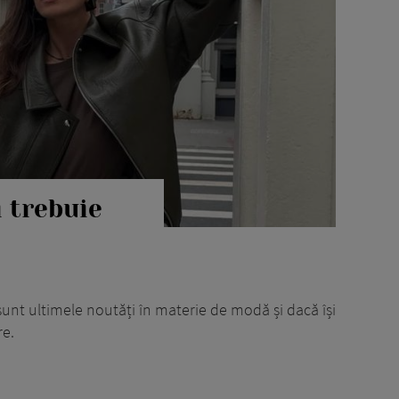
i trebuie
sunt ultimele noutăți în materie de modă și dacă își
re.