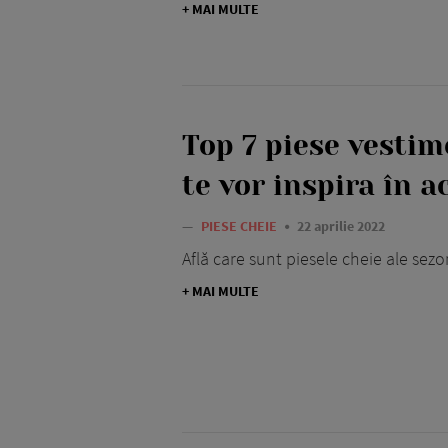
+ MAI MULTE
Top 7 piese vestim
te vor inspira în a
—
PIESE CHEIE
22 aprilie 2022
Află care sunt piesele cheie ale sezon
+ MAI MULTE