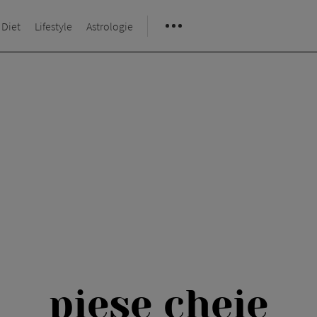
 Diet
Lifestyle
Astrologie
piese cheie