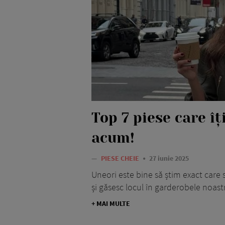
Top 7 piese care îț
acum!
—
PIESE CHEIE
27 iunie 2025
Uneori este bine să știm exact care 
și găsesc locul în garderobele noast
+ MAI MULTE