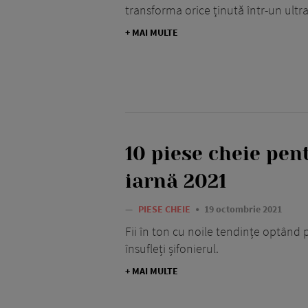
transforma orice ținută într-un ultra 
+ MAI MULTE
10 piese cheie pe
iarnă 2021
—
PIESE CHEIE
19 octombrie 2021
Fii în ton cu noile tendințe optând 
însufleți șifonierul.
+ MAI MULTE