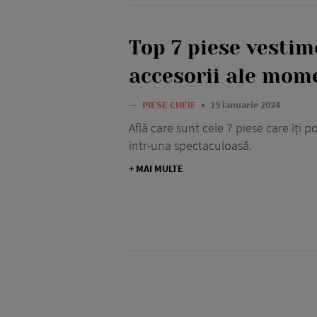
Top 7 piese vestim
accesorii ale mom
—
PIESE CHEIE
19 ianuarie 2024
Află care sunt cele 7 piese care îți
într-una spectaculoasă.
+ MAI MULTE