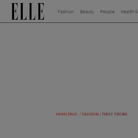
Fashion
Beauty
People
Health &
HOMEPAGE
/
FASHION
/
FIRST TREND