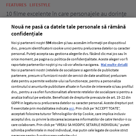
FEATURES
LIFESTYLE
BE
10 filme excelente în care personajele au dorințe
7 
acerbe de răzbunare
pă
Nouă ne pasă ca datele tale personale să rămână
confidențiale
Noi și partenerii noștri
594
stocăm și/sau accesăm informații pe dispozitivul
dvs., precum identificatorii cookie unici pentru prelucrarea datelor cu caracter
personal. Puteți accepta sau gestiona alegerile dvs. făcând clic mai jos sau în
orice moment, pe pagina cu politica de confidențialitate. Aceste alegeri vor fi
raportate partenerilor noștri și nu vă vor afecta navigarea.
Mai multe detalii
Noi si partenerii nostri (retelele de socializare si agentiile de publicitate
partenere, precum si furnizorii nostri de servicii de date analitice) prelucram
ELLE Style Awards
Termeni si conditii
date pentru a permite website-ului sa functioneze, pentru a personaliza
2024
continutul si anunturile publicitare afisate in functie de interesele si/sau profilul
Politica de
dvs., pentru a va oferi functionalitati aferente retelelor de socializare si pentru a
Despre ELLE
confidențialitate
analiza traficul pe website. Beneficiati de drepturile prevazute de art. 15-22 din
Romania
GDPR in legatura cu prelucrarea datelor cu caracter personal. Aceste drepturi pot
Politica de cookies
fi exercitate prin modalitatea indicata
aici
. Prin click pe “ACCEPT TOATE”,
Contact
Publicitate
acceptati folosirea tuturor Tehnologiilor de tip Cookie, care implica inclusiv
acceptul dvs. cu privire la stocarea/accesarea informatiilor de catre Vendor-ii cu
Abonamente
care colaboram. Prin click pe “VREAU SA MODIFIC SETARILE INDIVIDUAL” puteti
schimba preferintele in mod individual, mai putin cele legate de cookie strict
necesare pentru functionarea website-ului.