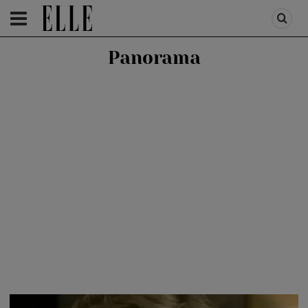
HOMEPAGE
/
PEOPLE
/
ROYALS
Panorama