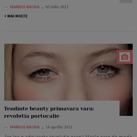
—
MANISH ARORA
05 iulie 2011
+ MAI MULTE
Tendinte beauty primavara vara:
revolutia portocalie
—
MANISH ARORA
14 aprilie 2011
Are loc o adevarata revolutie oranj! Marile case de moda