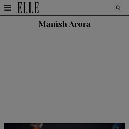
HOMEPAGE
/
FASHION
/
CATWALK SHOW
Manish Arora