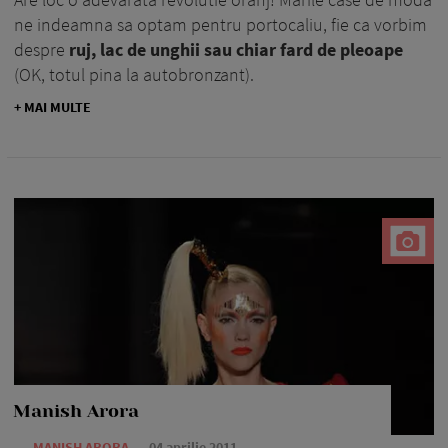
ne indeamna sa optam pentru portocaliu, fie ca vorbim
despre
ruj, lac de unghii sau chiar fard de pleoape
(OK, totul pina la autobronzant).
+ MAI MULTE
Manish Arora
—
MANISH ARORA
04 aprilie 2011