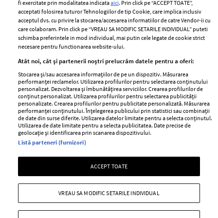
Politica de cookies
fi exercitate prin modalitatea indicata
aici
. Prin click pe “ACCEPT TOATE”,
Contact
acceptati folosirea tuturor Tehnologiilor de tip Cookie, care implica inclusiv
Publicitate
acceptul dvs. cu privire la stocarea/accesarea informatiilor de catre Vendor-ii cu
Abonamente
care colaboram. Prin click pe “VREAU SA MODIFIC SETARILE INDIVIDUAL” puteti
schimba preferintele in mod individual, mai putin cele legate de cookie strict
necesare pentru functionarea website-ului.
Stiri
Libertatea pentru
Atât noi, cât și partenerii noștri prelucrăm datele pentru a oferi:
femei
GSP
Stocarea și/sau accesarea informațiilor de pe un dispozitiv. Măsurarea
performanței reclamelor. Utilizarea profilurilor pentru selectarea conținutului
Viva
Unica
personalizat. Dezvoltarea și îmbunătățirea serviciilor. Crearea profilurilor de
conținut personalizat. Utilizarea profilurilor pentru selectarea publicității
Avantaje
Baby
personalizate. Crearea profilurilor pentru publicitate personalizată. Măsurarea
performanței conținutului. Înțelegerea publicului prin statistici sau combinații
Retete practice
Retete
de date din surse diferite. Utilizarea datelor limitate pentru a selecta conținutul.
Utilizarea de date limitate pentru a selecta publicitatea. Date precise de
geolocație și identificarea prin scanarea dispozitivului.
Pariază responsabil! Decizia ONJN nr. 821/25.09.2025.
Listă parteneri (furnizori)
Jocurile de noroc sunt interzise minorilor.
ACCEPT TOATE
Copyright © 2026 Ringier Romania SRL
VREAU SA MODIFIC SETARILE INDIVIDUAL