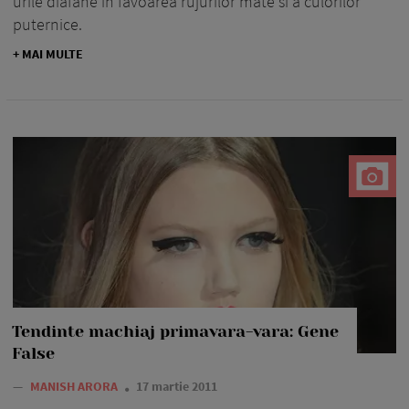
urile diafane in favoarea rujurilor mate si a culorilor
puternice.
+ MAI MULTE
Tendinte machiaj primavara-vara: Gene
False
—
MANISH ARORA
17 martie 2011