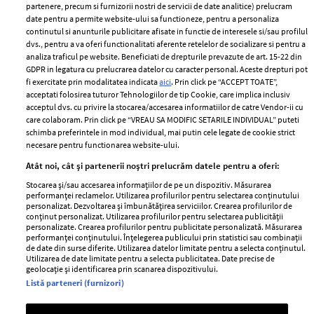
partenere, precum si furnizorii nostri de servicii de date analitice) prelucram
ELLE Style Awards
Termeni si conditii
date pentru a permite website-ului sa functioneze, pentru a personaliza
2024
continutul si anunturile publicitare afisate in functie de interesele si/sau profilul
Politica de
dvs., pentru a va oferi functionalitati aferente retelelor de socializare si pentru a
Despre ELLE
confidențialitate
analiza traficul pe website. Beneficiati de drepturile prevazute de art. 15-22 din
Romania
GDPR in legatura cu prelucrarea datelor cu caracter personal. Aceste drepturi pot
Politica de cookies
fi exercitate prin modalitatea indicata
aici
. Prin click pe “ACCEPT TOATE”,
Contact
Publicitate
acceptati folosirea tuturor Tehnologiilor de tip Cookie, care implica inclusiv
acceptul dvs. cu privire la stocarea/accesarea informatiilor de catre Vendor-ii cu
Abonamente
care colaboram. Prin click pe “VREAU SA MODIFIC SETARILE INDIVIDUAL” puteti
schimba preferintele in mod individual, mai putin cele legate de cookie strict
necesare pentru functionarea website-ului.
Stiri
Libertatea pentru
Atât noi, cât și partenerii noștri prelucrăm datele pentru a oferi:
femei
GSP
Stocarea și/sau accesarea informațiilor de pe un dispozitiv. Măsurarea
Viva
performanței reclamelor. Utilizarea profilurilor pentru selectarea conținutului
Unica
personalizat. Dezvoltarea și îmbunătățirea serviciilor. Crearea profilurilor de
Avantaje
conținut personalizat. Utilizarea profilurilor pentru selectarea publicității
Baby
personalizate. Crearea profilurilor pentru publicitate personalizată. Măsurarea
Retete practice
performanței conținutului. Înțelegerea publicului prin statistici sau combinații
Retete
de date din surse diferite. Utilizarea datelor limitate pentru a selecta conținutul.
Utilizarea de date limitate pentru a selecta publicitatea. Date precise de
geolocație și identificarea prin scanarea dispozitivului.
Pariază responsabil! Decizia ONJN nr. 821/25.09.2025.
Listă parteneri (furnizori)
Jocurile de noroc sunt interzise minorilor.