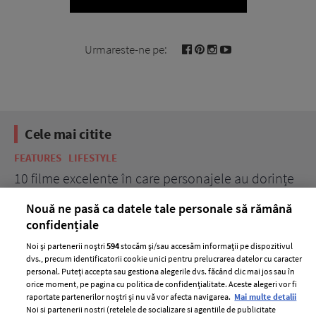
Urmareste-ne pe:
Cele mai citite
FEATURES
LIFESTYLE
BE
10 filme excelente în care personajele au dorințe
7 
acerbe de răzbunare
pă
Nouă ne pasă ca datele tale personale să rămână
confidențiale
Noi și partenerii noștri
594
stocăm și/sau accesăm informații pe dispozitivul
dvs., precum identificatorii cookie unici pentru prelucrarea datelor cu caracter
personal. Puteți accepta sau gestiona alegerile dvs. făcând clic mai jos sau în
orice moment, pe pagina cu politica de confidențialitate. Aceste alegeri vor fi
raportate partenerilor noștri și nu vă vor afecta navigarea.
Mai multe detalii
Noi si partenerii nostri (retelele de socializare si agentiile de publicitate