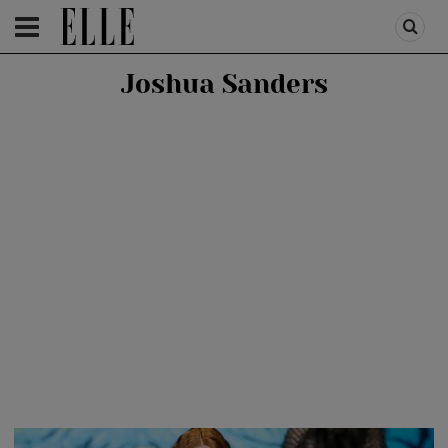
HOMEPAGE
/
FASHION
/
FIRST TREND
Joshua Sanders