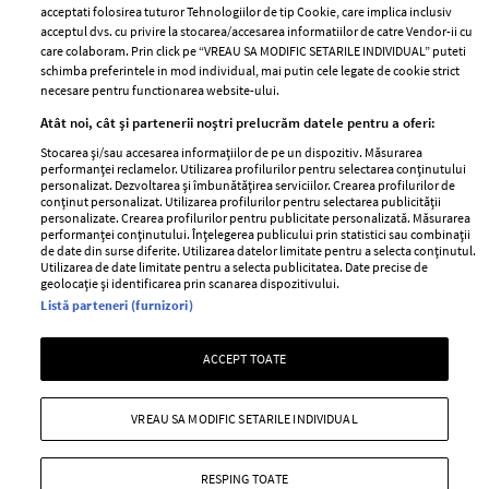
Contact
Publicitate
acceptati folosirea tuturor Tehnologiilor de tip Cookie, care implica inclusiv
acceptul dvs. cu privire la stocarea/accesarea informatiilor de catre Vendor-ii cu
Abonamente
care colaboram. Prin click pe “VREAU SA MODIFIC SETARILE INDIVIDUAL” puteti
schimba preferintele in mod individual, mai putin cele legate de cookie strict
necesare pentru functionarea website-ului.
Stiri
Libertatea pentru
Atât noi, cât și partenerii noștri prelucrăm datele pentru a oferi:
femei
GSP
Stocarea și/sau accesarea informațiilor de pe un dispozitiv. Măsurarea
Viva
performanței reclamelor. Utilizarea profilurilor pentru selectarea conținutului
Unica
personalizat. Dezvoltarea și îmbunătățirea serviciilor. Crearea profilurilor de
Avantaje
conținut personalizat. Utilizarea profilurilor pentru selectarea publicității
Baby
personalizate. Crearea profilurilor pentru publicitate personalizată. Măsurarea
Retete practice
performanței conținutului. Înțelegerea publicului prin statistici sau combinații
Retete
de date din surse diferite. Utilizarea datelor limitate pentru a selecta conținutul.
Utilizarea de date limitate pentru a selecta publicitatea. Date precise de
geolocație și identificarea prin scanarea dispozitivului.
Pariază responsabil! Decizia ONJN nr. 821/25.09.2025.
Listă parteneri (furnizori)
Jocurile de noroc sunt interzise minorilor.
ACCEPT TOATE
Copyright © 2026 Ringier Romania SRL
VREAU SA MODIFIC SETARILE INDIVIDUAL
RESPING TOATE