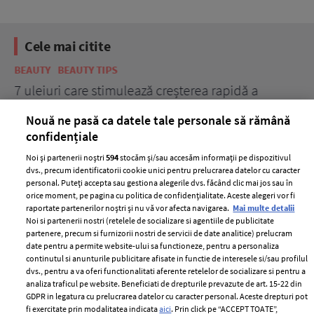
Cele mai citite
BEAUTY
BEAUTY TIPS
BE
țe
7 uleiuri care stimulează creșterea rapidă a
Ce
părului
de
Nouă ne pasă ca datele tale personale să rămână
confidențiale
Noi și partenerii noștri
594
stocăm și/sau accesăm informații pe dispozitivul
dvs., precum identificatorii cookie unici pentru prelucrarea datelor cu caracter
personal. Puteți accepta sau gestiona alegerile dvs. făcând clic mai jos sau în
orice moment, pe pagina cu politica de confidențialitate. Aceste alegeri vor fi
raportate partenerilor noștri și nu vă vor afecta navigarea.
Mai multe detalii
Noi si partenerii nostri (retelele de socializare si agentiile de publicitate
partenere, precum si furnizorii nostri de servicii de date analitice) prelucram
ELLE Style Awards
Termeni si conditii
date pentru a permite website-ului sa functioneze, pentru a personaliza
2024
continutul si anunturile publicitare afisate in functie de interesele si/sau profilul
Politica de
dvs., pentru a va oferi functionalitati aferente retelelor de socializare si pentru a
Despre ELLE
confidențialitate
analiza traficul pe website. Beneficiati de drepturile prevazute de art. 15-22 din
Romania
GDPR in legatura cu prelucrarea datelor cu caracter personal. Aceste drepturi pot
Politica de cookies
fi exercitate prin modalitatea indicata
aici
. Prin click pe “ACCEPT TOATE”,