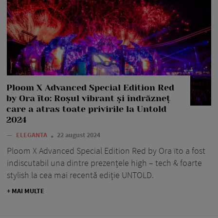
Ploom X Advanced Special Edition Red
by Ora ïto: Roșul vibrant și îndrăzneț
care a atras toate privirile la Untold
2024
—
ELEGANTA
22 august 2024
Ploom X Advanced Special Edition Red by Ora ïto a fost
indiscutabil una dintre prezențele high – tech & foarte
stylish la cea mai recentă ediție UNTOLD.
+ MAI MULTE