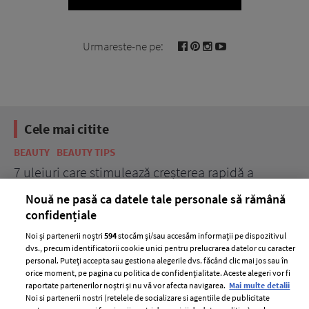
Urmareste-ne pe:
Cele mai citite
BEAUTY
BEAUTY TIPS
BE
țe
7 uleiuri care stimulează creșterea rapidă a
Ce
părului
de
Nouă ne pasă ca datele tale personale să rămână
confidențiale
Noi și partenerii noștri
594
stocăm și/sau accesăm informații pe dispozitivul
dvs., precum identificatorii cookie unici pentru prelucrarea datelor cu caracter
personal. Puteți accepta sau gestiona alegerile dvs. făcând clic mai jos sau în
orice moment, pe pagina cu politica de confidențialitate. Aceste alegeri vor fi
raportate partenerilor noștri și nu vă vor afecta navigarea.
Mai multe detalii
Noi si partenerii nostri (retelele de socializare si agentiile de publicitate