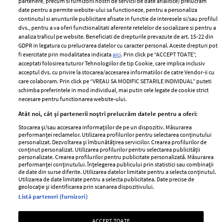
partenere, precum si furnizorii nostri de servicii de date analitice) prelucram
ELLE Style Awards
Termeni si conditii
date pentru a permite website-ului sa functioneze, pentru a personaliza
continutul si anunturile publicitare afisate in functie de interesele si/sau profilul
2024
Politica de
dvs., pentru a va oferi functionalitati aferente retelelor de socializare si pentru a
Despre ELLE
confidențialitate
analiza traficul pe website. Beneficiati de drepturile prevazute de art. 15-22 din
GDPR in legatura cu prelucrarea datelor cu caracter personal. Aceste drepturi pot
Romania
Politica de cookies
fi exercitate prin modalitatea indicata
aici
. Prin click pe “ACCEPT TOATE”,
Contact
acceptati folosirea tuturor Tehnologiilor de tip Cookie, care implica inclusiv
Publicitate
acceptul dvs. cu privire la stocarea/accesarea informatiilor de catre Vendor-ii cu
Abonamente
care colaboram. Prin click pe “VREAU SA MODIFIC SETARILE INDIVIDUAL” puteti
schimba preferintele in mod individual, mai putin cele legate de cookie strict
necesare pentru functionarea website-ului.
Stiri
Libertatea pentru
Atât noi, cât și partenerii noștri prelucrăm datele pentru a oferi:
femei
GSP
Stocarea și/sau accesarea informațiilor de pe un dispozitiv. Măsurarea
Viva
performanței reclamelor. Utilizarea profilurilor pentru selectarea conținutului
Unica
personalizat. Dezvoltarea și îmbunătățirea serviciilor. Crearea profilurilor de
Avantaje
conținut personalizat. Utilizarea profilurilor pentru selectarea publicității
Baby
personalizate. Crearea profilurilor pentru publicitate personalizată. Măsurarea
Retete practice
performanței conținutului. Înțelegerea publicului prin statistici sau combinații
Retete
de date din surse diferite. Utilizarea datelor limitate pentru a selecta conținutul.
Utilizarea de date limitate pentru a selecta publicitatea. Date precise de
geolocație și identificarea prin scanarea dispozitivului.
Pariază responsabil! Decizia ONJN nr. 821/25.09.2025.
Listă parteneri (furnizori)
Jocurile de noroc sunt interzise minorilor.
ACCEPT TOATE