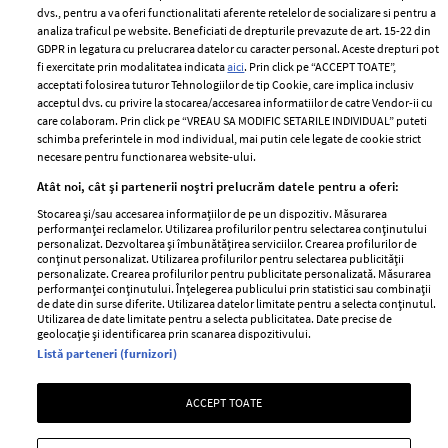
Politica de
dvs., pentru a va oferi functionalitati aferente retelelor de socializare si pentru a
Despre ELLE
confidențialitate
analiza traficul pe website. Beneficiati de drepturile prevazute de art. 15-22 din
Romania
GDPR in legatura cu prelucrarea datelor cu caracter personal. Aceste drepturi pot
Politica de cookies
fi exercitate prin modalitatea indicata
aici
. Prin click pe “ACCEPT TOATE”,
Contact
Publicitate
acceptati folosirea tuturor Tehnologiilor de tip Cookie, care implica inclusiv
acceptul dvs. cu privire la stocarea/accesarea informatiilor de catre Vendor-ii cu
Abonamente
care colaboram. Prin click pe “VREAU SA MODIFIC SETARILE INDIVIDUAL” puteti
schimba preferintele in mod individual, mai putin cele legate de cookie strict
necesare pentru functionarea website-ului.
Stiri
Libertatea pentru
Atât noi, cât și partenerii noștri prelucrăm datele pentru a oferi:
femei
GSP
Stocarea și/sau accesarea informațiilor de pe un dispozitiv. Măsurarea
Viva
performanței reclamelor. Utilizarea profilurilor pentru selectarea conținutului
Unica
personalizat. Dezvoltarea și îmbunătățirea serviciilor. Crearea profilurilor de
Avantaje
conținut personalizat. Utilizarea profilurilor pentru selectarea publicității
Baby
personalizate. Crearea profilurilor pentru publicitate personalizată. Măsurarea
Retete practice
performanței conținutului. Înțelegerea publicului prin statistici sau combinații
Retete
de date din surse diferite. Utilizarea datelor limitate pentru a selecta conținutul.
Utilizarea de date limitate pentru a selecta publicitatea. Date precise de
geolocație și identificarea prin scanarea dispozitivului.
Pariază responsabil! Decizia ONJN nr. 821/25.09.2025.
Listă parteneri (furnizori)
Jocurile de noroc sunt interzise minorilor.
ACCEPT TOATE
Copyright © 2026 Ringier Romania SRL