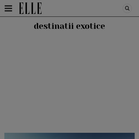
HOMEPAGE
/
VIDEO
/
FEATURES
destinatii exotice