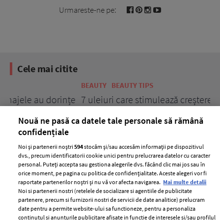
Urmareste-ne pe:
Cele mai citite
BEAUTY
BEAUTY TIPS
BE
țe
7 uleiuri care stimulează creșterea rapidă a
Ce
părului
de
Nouă ne pasă ca datele tale personale să rămână
confidențiale
Noi și partenerii noștri
594
stocăm și/sau accesăm informații pe dispozitivul
dvs., precum identificatorii cookie unici pentru prelucrarea datelor cu caracter
personal. Puteți accepta sau gestiona alegerile dvs. făcând clic mai jos sau în
orice moment, pe pagina cu politica de confidențialitate. Aceste alegeri vor fi
raportate partenerilor noștri și nu vă vor afecta navigarea.
Mai multe detalii
Noi si partenerii nostri (retelele de socializare si agentiile de publicitate
partenere, precum si furnizorii nostri de servicii de date analitice) prelucram
ELLE Style Awards
Termeni si conditii
date pentru a permite website-ului sa functioneze, pentru a personaliza
2024
continutul si anunturile publicitare afisate in functie de interesele si/sau profilul