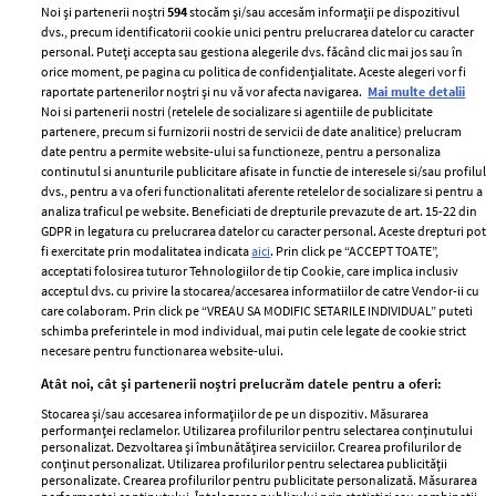
Noi și partenerii noștri
594
stocăm și/sau accesăm informații pe dispozitivul
dvs., precum identificatorii cookie unici pentru prelucrarea datelor cu caracter
personal. Puteți accepta sau gestiona alegerile dvs. făcând clic mai jos sau în
orice moment, pe pagina cu politica de confidențialitate. Aceste alegeri vor fi
raportate partenerilor noștri și nu vă vor afecta navigarea.
Mai multe detalii
Noi si partenerii nostri (retelele de socializare si agentiile de publicitate
partenere, precum si furnizorii nostri de servicii de date analitice) prelucram
ELLE Style Awards
Termeni si conditii
date pentru a permite website-ului sa functioneze, pentru a personaliza
2024
continutul si anunturile publicitare afisate in functie de interesele si/sau profilul
Politica de
dvs., pentru a va oferi functionalitati aferente retelelor de socializare si pentru a
Despre ELLE
confidențialitate
analiza traficul pe website. Beneficiati de drepturile prevazute de art. 15-22 din
Romania
GDPR in legatura cu prelucrarea datelor cu caracter personal. Aceste drepturi pot
Politica de cookies
fi exercitate prin modalitatea indicata
aici
. Prin click pe “ACCEPT TOATE”,
Contact
Publicitate
acceptati folosirea tuturor Tehnologiilor de tip Cookie, care implica inclusiv
acceptul dvs. cu privire la stocarea/accesarea informatiilor de catre Vendor-ii cu
Abonamente
care colaboram. Prin click pe “VREAU SA MODIFIC SETARILE INDIVIDUAL” puteti
schimba preferintele in mod individual, mai putin cele legate de cookie strict
necesare pentru functionarea website-ului.
Stiri
Libertatea pentru
Atât noi, cât și partenerii noștri prelucrăm datele pentru a oferi:
femei
GSP
Stocarea și/sau accesarea informațiilor de pe un dispozitiv. Măsurarea
Viva
performanței reclamelor. Utilizarea profilurilor pentru selectarea conținutului
Unica
personalizat. Dezvoltarea și îmbunătățirea serviciilor. Crearea profilurilor de
Avantaje
conținut personalizat. Utilizarea profilurilor pentru selectarea publicității
Baby
personalizate. Crearea profilurilor pentru publicitate personalizată. Măsurarea
Retete practice