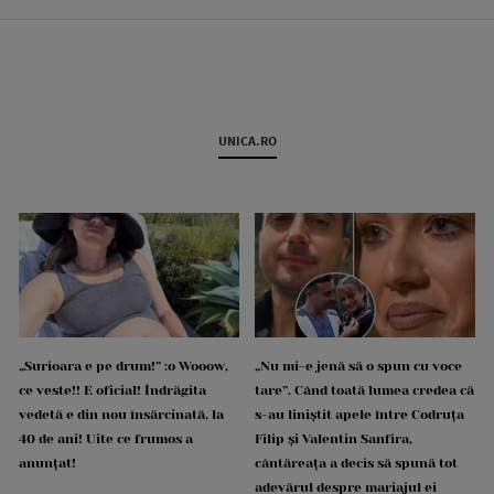
UNICA.RO
„Surioara e pe drum!” :o Wooow,
„Nu mi-e jenă să o spun cu voce
ce veste!! E oficial! Îndrăgita
tare”. Când toată lumea credea că
vedetă e din nou însărcinată, la
s-au liniștit apele între Codruța
40 de ani! Uite ce frumos a
Filip și Valentin Sanfira,
anunțat!
cântăreața a decis să spună tot
adevărul despre mariajul ei