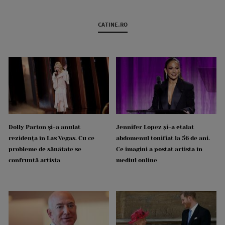
CATINE.RO
Dolly Parton și-a anulat
Jennifer Lopez și-a etalat
rezidența în Las Vegas. Cu ce
abdomenul tonifiat la 56 de ani.
probleme de sănătate se
Ce imagini a postat artista în
confruntă artista
mediul online