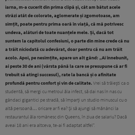
iarna, m-a cucerit din prima clipă și, cât am bătut acele
străzi atât de colorate, aglomerate și zgomotoase, am
simțit, poate pentru prima oară în viață, că mă potrivesc
undeva, alături de toate nuanțele mele. Și, dacă tot
suntem la capitolul confesiuni, o parte din mine crede că nu
a trăit niciodată cu adevărat, doar pentru că nu am trăit
acolo. Apoi, pe nesimțite, apare un alt gând: „Ai înnebunit,
ai peste 30 de ani (vârsta până la care se presupune că ar fi
trebuit să atingi succesul), rate la bancă și o afinitate
profundă pentru confort și vin de calitate.
Vrei să trăiești ca o
studentă, să mergi cu metroul ăla infect, să dai nas în nas cu
gândaci gigantici pe stradă, să împarți un studio minuscul cu o
altă persoană… oricare ar fi ea? Și să ajungi să mănânci la
restaurantul ăla românesc din Queens, în ziua de salariu? Dacă
aveai 18 ani era altceva, te-ai fi adaptat altfel”.