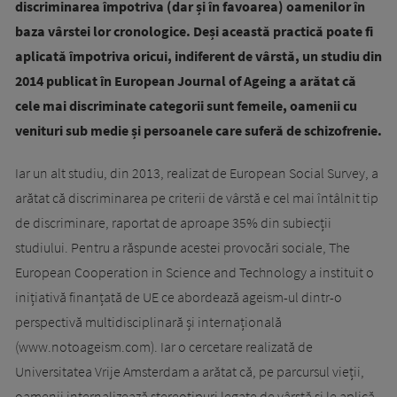
discriminarea împotriva (dar și în favoarea) oamenilor în
baza vârstei lor cronologice. Deși această practică poate fi
aplicată împotriva oricui, indiferent de vârstă, un studiu din
2014 publicat în European Journal of Ageing a arătat că
cele mai discriminate categorii sunt femeile, oamenii cu
venituri sub medie și persoanele care suferă de schizofrenie.
Iar un alt studiu, din 2013, realizat de European Social Survey, a
arătat că discriminarea pe criterii de vârstă e cel mai întâlnit tip
de discriminare, raportat de aproape 35% din subiecții
studiului. Pentru a răspunde acestei provocări sociale, The
European Cooperation in Science and Technology a instituit o
inițiativă finanțată de UE ce abordează ageism-ul dintr-o
perspectivă multidisciplinară și internațională
(www.notoageism.com). Iar o cercetare realizată de
Universitatea Vrije Amsterdam a arătat că, pe parcursul vieții,
oamenii internalizează stereotipuri legate de vârstă și le aplică