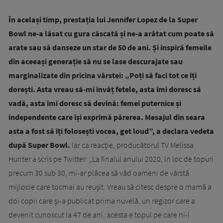
În același timp, prestația lui Jennifer Lopez de la Super
Bowl ne-a lăsat cu gura căscată și ne-a arătat cum poate să
arate sau să danseze un star de 50 de ani. Și inspiră femeile
din aceeași generație să nu se lase descurajate sau
marginalizate din pricina vârstei: „Poți să faci tot ce îți
dorești. Asta vreau să-mi învăț fetele, asta îmi doresc să
vadă, asta îmi doresc să devină: femei puternice și
independente care își exprimă părerea. Mesajul din seara
asta a fost să îți folosești vocea, get loud”, a declara vedeta
după Super Bowl.
Iar ca reacție, producătorul TV Melissa
Hunter a scris pe Twitter: „La finalul anului 2020, în loc de topuri
precum 30 sub 30, mi-ar plăcea să văd oameni de vârstă
mijlocie care tocmai au reușit. Vreau să citesc despre o mamă a
doi copii care și-a publicat prima nuvelă, un regizor care a
devenit cunoscut la 47 de ani, acesta e topul pe care ni-l