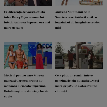
Ce diferență de vârstă există
Andreea Munteanu de la
între Rareș Cojoc și noua lui
Survivor s-a căsătorit civil cu
iubită. Andreea Popescu era mai
logodnicul ei. Imagini cu cei doi
mare decât el
miri
Motivul pentru care Mircea
Ce a pățit un român într-o
Badea și Carmen Brumă nu
benzinărie din Bulgaria: „Aveți
mănâncă niciodată împreună.
mare grijă!”. Ce a observat pe
Detalii neștiute din viața lor de
chitanță
cuplu