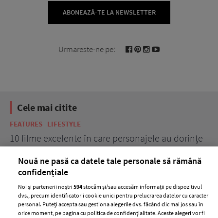
ABONEAZĂ-TE LA NEWSLETTER
Urmareste-ne pe:
Cele mai citite
BEAUTY
BEAUTY TIPS
BE
țe
7 uleiuri care stimulează creșterea rapidă a
Ce
părului
de
Nouă ne pasă ca datele tale personale să rămână
confidențiale
Noi și partenerii noștri
594
stocăm și/sau accesăm informații pe dispozitivul
dvs., precum identificatorii cookie unici pentru prelucrarea datelor cu caracter
personal. Puteți accepta sau gestiona alegerile dvs. făcând clic mai jos sau în
orice moment, pe pagina cu politica de confidențialitate. Aceste alegeri vor fi