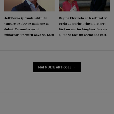
Jeff Bezos își vinde iahtul în
Regina Elisabeta ar fi refuzat să
valoare de 500 de milioane de
preia apelurile Prințului Harry
dolari. Ce sumă a cerut
fără un martor lângă ea. De ce a
miliardarul pentru nava sa, Koru
ajuns să facă un asemenea gest
MAI MULTE ARTICOLE