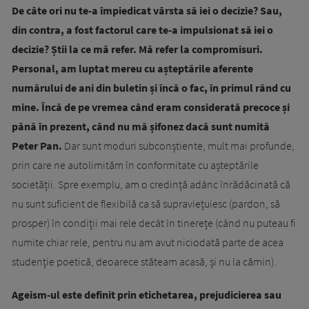
De câte ori nu te-a împiedicat vârsta să iei o decizie? Sau,
din contra, a fost factorul care te-a impulsionat să iei o
decizie? Știi la ce mă refer. Mă refer la compromisuri.
Personal, am luptat mereu cu așteptările aferente
numărului de ani din buletin și încă o fac, în primul rând cu
mine. Încă de pe vremea când eram considerată precoce și
până în prezent, când nu mă șifonez dacă sunt numită
Peter Pan.
Dar sunt moduri subconștiente, mult mai profunde,
prin care ne autolimităm în conformitate cu așteptările
societății. Spre exemplu, am o credință adânc înrădăcinată că
nu sunt suficient de flexibilă ca să supraviețuiesc (pardon, să
prosper) în condiții mai rele decât în tinerețe (când nu puteau fi
numite chiar rele, pentru nu am avut niciodată parte de acea
studenție poetică, deoarece stăteam acasă, și nu la cămin).
Ageism-ul este definit prin etichetarea, prejudicierea sau