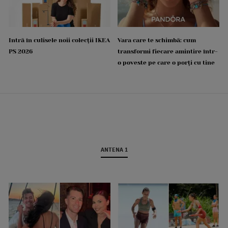
Intră în culisele noii colecții IKEA
Vara care te schimbă: cum
PS 2026
transformi fiecare amintire într-
o poveste pe care o porți cu tine
ANTENA 1