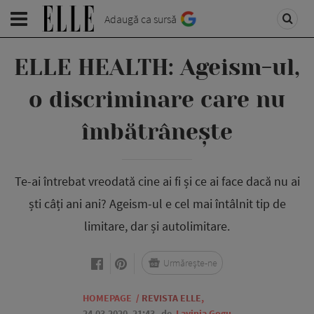
Adaugă ca sursă
ELLE HEALTH: Ageism-ul,
o discriminare care nu
îmbătrânește
Te-ai întrebat vreodată cine ai fi și ce ai face dacă nu ai
ști câți ani ani? Ageism-ul e cel mai întâlnit tip de
limitare, dar și autolimitare.
Urmărește-ne
HOMEPAGE
/
REVISTA ELLE
,
24.03.2020, 21:43
de
Lavinia Gogu