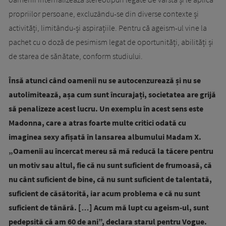
propriilor persoane, excluzându-se din diverse contexte și
activități, limitându-și aspirațiile. Pentru că ageism-ul vine la
pachet cu o doză de pesimism legat de oportunități, abilități și
de starea de sănătate, conform studiului.
Însă atunci când oamenii nu se autocenzurează și nu se
autolimitează, așa cum sunt încurajați, societatea are grijă
să penalizeze acest lucru. Un exemplu în acest sens este
Madonna, care a atras foarte multe critici odată cu
imaginea sexy afișată în lansarea albumului Madam X.
„Oamenii au încercat mereu să mă reducă la tăcere pentru
un motiv sau altul, fie că nu sunt suficient de frumoasă, că
nu cânt suficient de bine, că nu sunt suficient de talentată,
suficient de căsătorită, iar acum problema e că nu sunt
suficient de tânără. […] Acum mă lupt cu ageism-ul, sunt
pedepsită că am 60 de ani”, declara starul pentru Vogue.