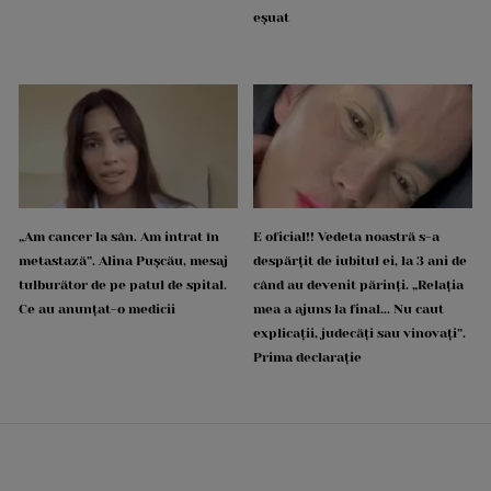
eșuat
„Am cancer la sân. Am intrat în
E oficial!! Vedeta noastră s-a
metastază”. Alina Pușcău, mesaj
despărțit de iubitul ei, la 3 ani de
tulburător de pe patul de spital.
când au devenit părinți. „Relația
Ce au anunțat-o medicii
mea a ajuns la final... Nu caut
explicații, judecăți sau vinovați”.
Prima declarație