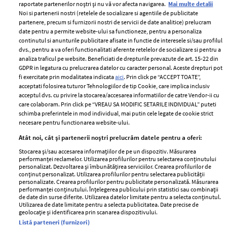
raportate partenerilor noștri și nu vă vor afecta navigarea.
Mai multe detalii
Noi si partenerii nostri (retelele de socializare si agentiile de publicitate
partenere, precum si furnizorii nostri de servicii de date analitice) prelucram
ELLE Style Awards
Termeni si conditii
date pentru a permite website-ului sa functioneze, pentru a personaliza
2024
continutul si anunturile publicitare afisate in functie de interesele si/sau profilul
Politica de
dvs., pentru a va oferi functionalitati aferente retelelor de socializare si pentru a
Despre ELLE
confidențialitate
analiza traficul pe website. Beneficiati de drepturile prevazute de art. 15-22 din
Romania
GDPR in legatura cu prelucrarea datelor cu caracter personal. Aceste drepturi pot
Politica de cookies
fi exercitate prin modalitatea indicata
aici
. Prin click pe “ACCEPT TOATE”,
Contact
Publicitate
acceptati folosirea tuturor Tehnologiilor de tip Cookie, care implica inclusiv
Abonamente
acceptul dvs. cu privire la stocarea/accesarea informatiilor de catre Vendor-ii cu
care colaboram. Prin click pe “VREAU SA MODIFIC SETARILE INDIVIDUAL” puteti
schimba preferintele in mod individual, mai putin cele legate de cookie strict
necesare pentru functionarea website-ului.
Stiri
Libertatea pentru
Atât noi, cât și partenerii noștri prelucrăm datele pentru a oferi:
femei
GSP
Stocarea și/sau accesarea informațiilor de pe un dispozitiv. Măsurarea
Viva
Unica
performanței reclamelor. Utilizarea profilurilor pentru selectarea conținutului
personalizat. Dezvoltarea și îmbunătățirea serviciilor. Crearea profilurilor de
Avantaje
Baby
conținut personalizat. Utilizarea profilurilor pentru selectarea publicității
personalizate. Crearea profilurilor pentru publicitate personalizată. Măsurarea
Retete practice
Retete
performanței conținutului. Înțelegerea publicului prin statistici sau combinații
de date din surse diferite. Utilizarea datelor limitate pentru a selecta conținutul.
Utilizarea de date limitate pentru a selecta publicitatea. Date precise de
geolocație și identificarea prin scanarea dispozitivului.
Pariază responsabil! Decizia ONJN nr. 821/25.09.2025.
Listă parteneri (furnizori)
Jocurile de noroc sunt interzise minorilor.