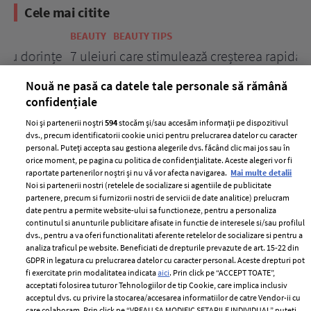
Cele mai citite
BEAUTY
BEAUTY TIPS
BE
țe
7 uleiuri care stimulează creșterea rapidă a
Ce
părului
de
Nouă ne pasă ca datele tale personale să rămână
confidențiale
Noi și partenerii noștri
594
stocăm și/sau accesăm informații pe dispozitivul
dvs., precum identificatorii cookie unici pentru prelucrarea datelor cu caracter
personal. Puteți accepta sau gestiona alegerile dvs. făcând clic mai jos sau în
orice moment, pe pagina cu politica de confidențialitate. Aceste alegeri vor fi
raportate partenerilor noștri și nu vă vor afecta navigarea.
Mai multe detalii
Noi si partenerii nostri (retelele de socializare si agentiile de publicitate
partenere, precum si furnizorii nostri de servicii de date analitice) prelucram
ELLE Style Awards
Termeni si conditii
date pentru a permite website-ului sa functioneze, pentru a personaliza
2024
continutul si anunturile publicitare afisate in functie de interesele si/sau profilul
Politica de
dvs., pentru a va oferi functionalitati aferente retelelor de socializare si pentru a
Despre ELLE
confidențialitate
analiza traficul pe website. Beneficiati de drepturile prevazute de art. 15-22 din
Romania
GDPR in legatura cu prelucrarea datelor cu caracter personal. Aceste drepturi pot
Politica de cookies
fi exercitate prin modalitatea indicata
aici
. Prin click pe “ACCEPT TOATE”,
Contact
Publicitate
acceptati folosirea tuturor Tehnologiilor de tip Cookie, care implica inclusiv
acceptul dvs. cu privire la stocarea/accesarea informatiilor de catre Vendor-ii cu
Abonamente
care colaboram. Prin click pe “VREAU SA MODIFIC SETARILE INDIVIDUAL” puteti