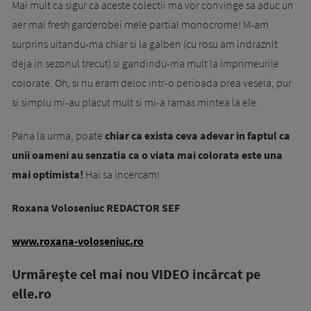
Mai mult ca sigur ca aceste colectii ma vor convinge sa aduc un
aer mai fresh garderobei mele partial monocrome! M-am
surprins uitandu-ma chiar si la galben (cu rosu am indraznit
deja in sezonul trecut) si gandindu-ma mult la imprimeurile
colorate. Oh, si nu eram deloc intr-o perioada prea vesela, pur
si simplu mi-au placut mult si mi-a ramas mintea la ele.
Pana la urma, poate
chiar ca exista ceva adevar in faptul ca
unii oameni au senzatia ca o viata mai colorata este una
mai optimista!
Hai sa incercam!
Roxana Voloseniuc REDACTOR SEF
www.roxana-voloseniuc.ro
Urmăreşte cel mai nou VIDEO incărcat pe
elle.ro