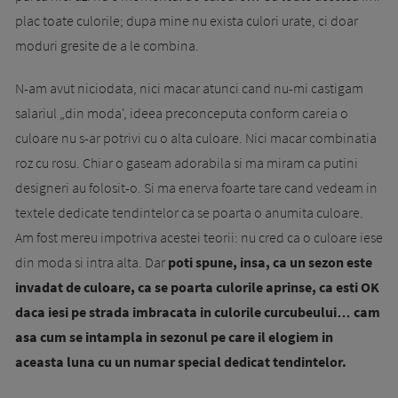
plac toate culorile; dupa mine nu exista culori urate, ci doar
moduri gresite de a le combina.
N-am avut niciodata, nici macar atunci cand nu-mi castigam
salariul „din moda', ideea preconceputa conform careia o
culoare nu s-ar potrivi cu o alta culoare. Nici macar combinatia
roz cu rosu. Chiar o gaseam adorabila si ma miram ca putini
designeri au folosit-o. Si ma enerva foarte tare cand vedeam in
textele dedicate tendintelor ca se poarta o anumita culoare.
Am fost mereu impotriva acestei teorii: nu cred ca o culoare iese
din moda si intra alta. Dar
poti spune, insa, ca un sezon este
invadat de culoare, ca se poarta culorile aprinse, ca esti OK
daca iesi pe strada imbracata in culorile curcubeului… cam
asa cum se intampla in sezonul pe care il elogiem in
aceasta luna cu un numar special dedicat tendintelor.