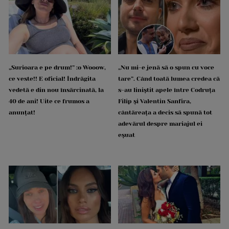
„Surioara e pe drum!” :o Wooow,
„Nu mi-e jenă să o spun cu voce
ce veste!! E oficial! Îndrăgita
tare”. Când toată lumea credea că
vedetă e din nou însărcinată, la
s-au liniștit apele între Codruța
40 de ani! Uite ce frumos a
Filip și Valentin Sanfira,
anunțat!
cântăreața a decis să spună tot
adevărul despre mariajul ei
eșuat