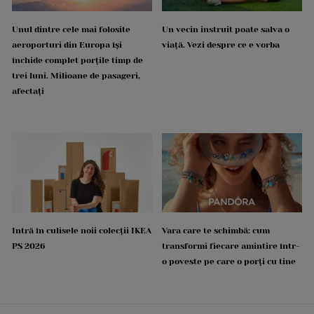
Unul dintre cele mai folosite
Un vecin instruit poate salva o
aeroporturi din Europa își
viață. Vezi despre ce e vorba
închide complet porțile timp de
trei luni. Milioane de pasageri,
afectați
Intră în culisele noii colecții IKEA
Vara care te schimbă: cum
PS 2026
transformi fiecare amintire într-
o poveste pe care o porți cu tine