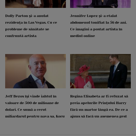
Dolly Parton și-a anulat
Jennifer Lopez și-a etalat
rezidența în Las Vegas. Cu ce
abdomenul tonifiat la 56 de ani.
probleme de sănătate se
Ce imagini a postat artista în
confruntă artista
mediul online
Jeff Bezos își vinde iahtul în
Regina Elisabeta ar fi refuzat să
valoare de 500 de milioane de
preia apelurile Prințului Harry
dolari. Ce sumă a cerut
fără un martor lângă ea. De ce a
miliardarul pentru nava sa, Koru
ajuns să facă un asemenea gest