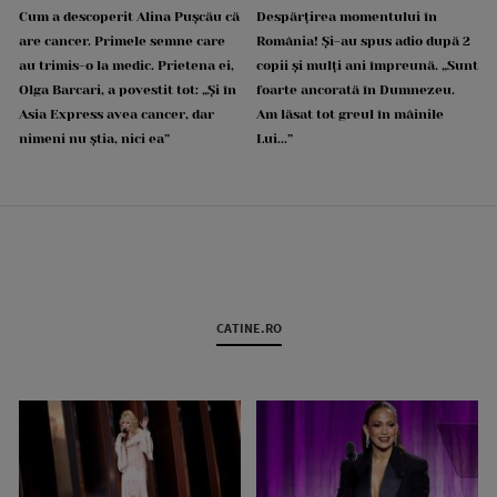
Cum a descoperit Alina Pușcău că
Despărțirea momentului în
are cancer. Primele semne care
România! Și-au spus adio după 2
au trimis-o la medic. Prietena ei,
copii și mulți ani împreună. „Sunt
Olga Barcari, a povestit tot: „Și în
foarte ancorată în Dumnezeu.
Asia Express avea cancer, dar
Am lăsat tot greul în mâinile
nimeni nu știa, nici ea”
Lui...”
CATINE.RO