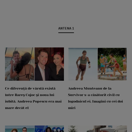
ANTENA 1
Ce diferență de vârstă există
Andreea Munteanu de la
între Rareș Cojoc și noua lui
Survivor s-a căsătorit civil cu
iubită. Andreea Popescu era mai
logodnicul ei. Imagini cu cei doi
mare decât el
miri