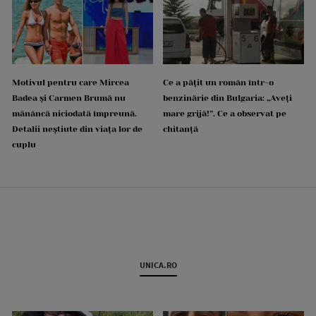
Motivul pentru care Mircea
Ce a pățit un român într-o
Badea și Carmen Brumă nu
benzinărie din Bulgaria: „Aveți
mănâncă niciodată împreună.
mare grijă!”. Ce a observat pe
Detalii neștiute din viața lor de
chitanță
cuplu
UNICA.RO