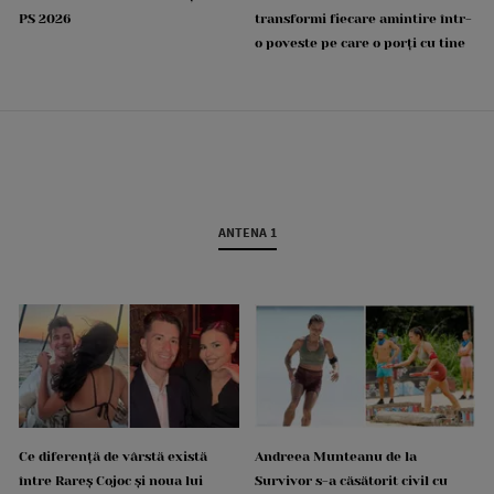
PS 2026
transformi fiecare amintire într-
o poveste pe care o porți cu tine
ANTENA 1
Ce diferență de vârstă există
Andreea Munteanu de la
între Rareș Cojoc și noua lui
Survivor s-a căsătorit civil cu