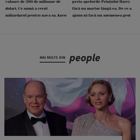
valoare de 500 de milioane de
preia apelurile Prințului Harry
dolari. Ce sumă a cerut
fără un martor lângă ea. De ce a
miliardarul pentru nava sa, Koru
ajuns să facă un asemenea gest
people
MAI MULTE DIN