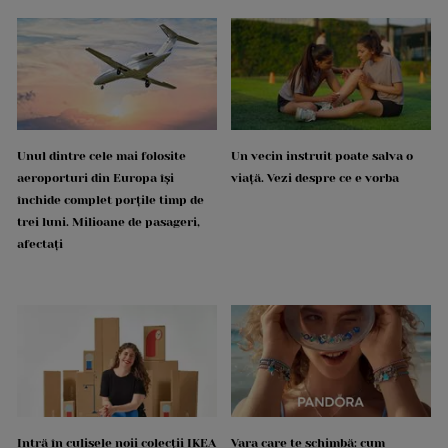
Unul dintre cele mai folosite
Un vecin instruit poate salva o
aeroporturi din Europa își
viață. Vezi despre ce e vorba
închide complet porțile timp de
trei luni. Milioane de pasageri,
afectați
Intră în culisele noii colecții IKEA
Vara care te schimbă: cum