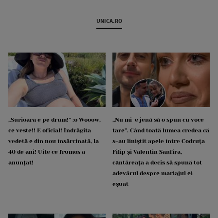
UNICA.RO
„Surioara e pe drum!” :o Wooow,
„Nu mi-e jenă să o spun cu voce
ce veste!! E oficial! Îndrăgita
tare”. Când toată lumea credea că
vedetă e din nou însărcinată, la
s-au liniștit apele între Codruța
40 de ani! Uite ce frumos a
Filip și Valentin Sanfira,
anunțat!
cântăreața a decis să spună tot
adevărul despre mariajul ei
eșuat