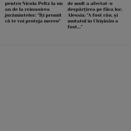
pentru Nicola Peltz la un
de mult a afectat-o
an de la reînnoirea
despărțirea pe fiica lor,
jurămintelor: "Îți promit
Alessia: "A fost rău, și
că te voi proteja mereu"
mutatul în Chișinău a
fost..."