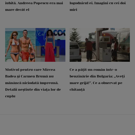
iubită. Andreea Popescu era mai
logodnicul ei. Imagini cu cei doi
mare decât el
miri
Motivul pentru care Mircea
Ce a pățit un român într-o
Badea și Carmen Brumă nu
benzinărie din Bulgaria: „Aveți
mănâncă niciodată împreună.
mare grijă!”. Ce a observat pe
Detalii neștiute din viața lor de
chitanță
cuplu