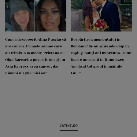
Cum a descoperit Alina Pușcău că
Despărțirea momentului în
are cancer. Primele semne care
România! Și-au spus adio după 2
au trimis-o la medic. Prietena ei,
copii și mulți ani împreună. „Sunt
Olga Barcari, a povestit tot: „Și în
foarte ancorată în Dumnezeu.
Asia Express avea cancer, dar
Am lăsat tot greul în mâinile
nimeni nu știa, nici ea”
Lui...”
CATINE.RO