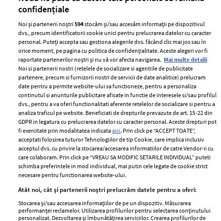
confidențiale
Noi și partenerii noștri
594
stocăm și/sau accesăm informații pe dispozitivul
dvs., precum identificatorii cookie unici pentru prelucrarea datelor cu caracter
personal. Puteți accepta sau gestiona alegerile dvs. făcând clic mai jos sau în
orice moment, pe pagina cu politica de confidențialitate. Aceste alegeri vor fi
raportate partenerilor noștri și nu vă vor afecta navigarea.
Mai multe detalii
Noi si partenerii nostri (retelele de socializare si agentiile de publicitate
partenere, precum si furnizorii nostri de servicii de date analitice) prelucram
ELLE Style Awards
Termeni si conditii
date pentru a permite website-ului sa functioneze, pentru a personaliza
2024
continutul si anunturile publicitare afisate in functie de interesele si/sau profilul
Politica de
dvs., pentru a va oferi functionalitati aferente retelelor de socializare si pentru a
Despre ELLE
confidențialitate
analiza traficul pe website. Beneficiati de drepturile prevazute de art. 15-22 din
Romania
GDPR in legatura cu prelucrarea datelor cu caracter personal. Aceste drepturi pot
Politica de cookies
fi exercitate prin modalitatea indicata
aici
. Prin click pe “ACCEPT TOATE”,
Contact
Publicitate
acceptati folosirea tuturor Tehnologiilor de tip Cookie, care implica inclusiv
acceptul dvs. cu privire la stocarea/accesarea informatiilor de catre Vendor-ii cu
Abonamente
care colaboram. Prin click pe “VREAU SA MODIFIC SETARILE INDIVIDUAL” puteti
schimba preferintele in mod individual, mai putin cele legate de cookie strict
necesare pentru functionarea website-ului.
Stiri
Libertatea pentru
Atât noi, cât și partenerii noștri prelucrăm datele pentru a oferi:
femei
GSP
Stocarea și/sau accesarea informațiilor de pe un dispozitiv. Măsurarea
Viva
performanței reclamelor. Utilizarea profilurilor pentru selectarea conținutului
Unica
personalizat. Dezvoltarea și îmbunătățirea serviciilor. Crearea profilurilor de