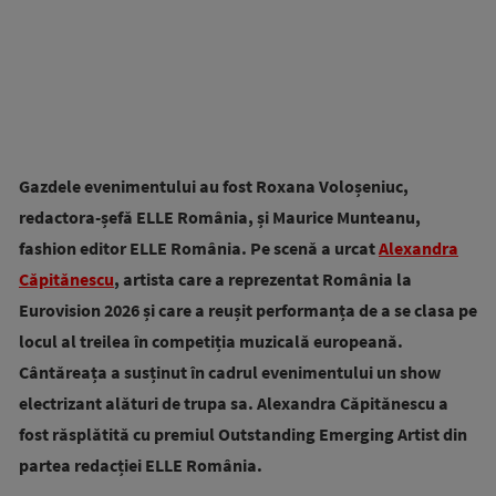
Gazdele evenimentului au fost Roxana Voloșeniuc,
redactora-șefă ELLE România, și Maurice Munteanu,
fashion editor ELLE România. Pe scenă a urcat
Alexandra
Căpitănescu
, artista care a reprezentat România la
Eurovision 2026 și care a reușit performanța de a se clasa pe
locul al treilea în competiția muzicală europeană.
Cântăreața a susținut în cadrul evenimentului un show
electrizant alături de trupa sa. Alexandra Căpitănescu a
fost răsplătită cu premiul Outstanding Emerging Artist din
partea redacției ELLE România.