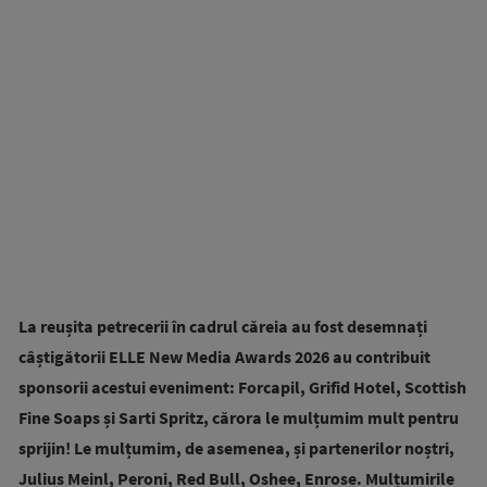
La reușita petrecerii în cadrul căreia au fost desemnați
câștigătorii ELLE New Media Awards 2026 au contribuit
sponsorii acestui eveniment: Forcapil, Grifid Hotel, Scottish
Fine Soaps și Sarti Spritz, cărora le mulțumim mult pentru
sprijin! Le mulțumim, de asemenea, și partenerilor noștri,
Julius Meinl, Peroni, Red Bull, Oshee, Enrose. Mulțumirile