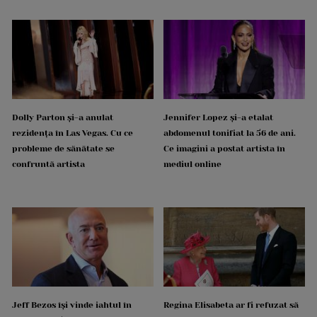
Dolly Parton și-a anulat
Jennifer Lopez și-a etalat
rezidența în Las Vegas. Cu ce
abdomenul tonifiat la 56 de ani.
probleme de sănătate se
Ce imagini a postat artista în
confruntă artista
mediul online
Jeff Bezos își vinde iahtul în
Regina Elisabeta ar fi refuzat să