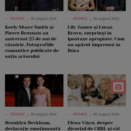
—
PEOPLE
06 august 2026
—
PEOPLE
06 august 2026
Keely Shaye Smith și
Lily James și Lucas
Pierce Brosnan au
Bravo, surprinși în
aniversat 25 de ani de
ipostaze apropiate. Cum
căsnicie. Fotografiile
au apărut împreună în
romantice publicate de
Ibiza
soția actorului
—
PEOPLE
06 august 2026
—
PEOPLE
06 august 2026
Brooklyn Beckham,
Elena Vîșcu, despre
declarație emoționantă
divorțul de CRBL și cât