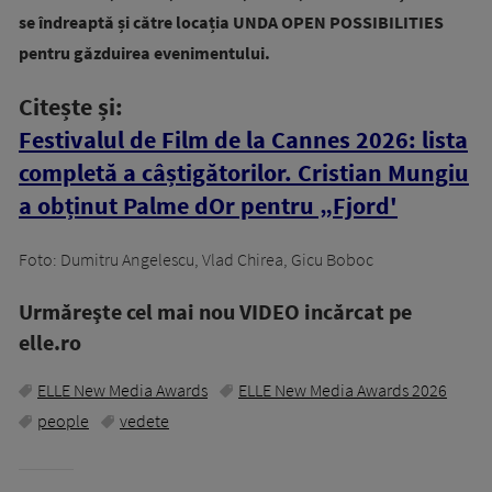
se îndreaptă și către locația UNDA OPEN POSSIBILITIES
pentru găzduirea evenimentului.
Citește și:
Festivalul de Film de la Cannes 2026: lista
completă a câștigătorilor. Cristian Mungiu
a obținut Palme dOr pentru „Fjord'
Foto: Dumitru Angelescu, Vlad Chirea, Gicu Boboc
Urmăreşte cel mai nou VIDEO incărcat pe
elle.ro
ELLE New Media Awards
ELLE New Media Awards 2026
people
vedete