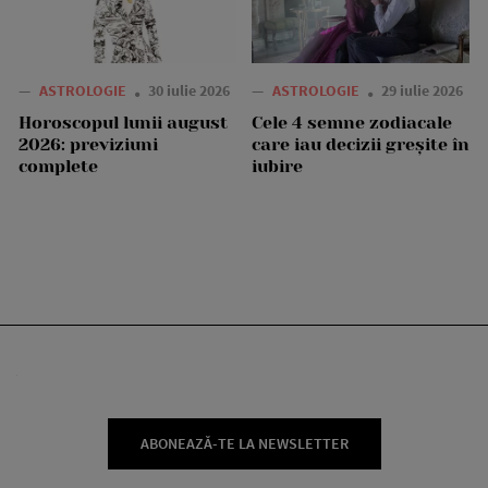
—
ASTROLOGIE
30 iulie 2026
—
ASTROLOGIE
29 iulie 2026
Horoscopul lunii august
Cele 4 semne zodiacale
2026: previziuni
care iau decizii greșite în
complete
iubire
ABONEAZĂ-TE LA NEWSLETTER