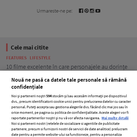
Urmareste-ne pe:
Cele mai citite
BEAUTY
BEAUTY TIPS
BE
țe
7 uleiuri care stimulează creșterea rapidă a
Ce
părului
de
Nouă ne pasă ca datele tale personale să rămână
confidențiale
Noi și partenerii noștri
594
stocăm și/sau accesăm informații pe dispozitivul
dvs., precum identificatorii cookie unici pentru prelucrarea datelor cu caracter
personal. Puteți accepta sau gestiona alegerile dvs. făcând clic mai jos sau în
orice moment, pe pagina cu politica de confidențialitate. Aceste alegeri vor fi
raportate partenerilor noștri și nu vă vor afecta navigarea.
Mai multe detalii
Noi si partenerii nostri (retelele de socializare si agentiile de publicitate
partenere, precum si furnizorii nostri de servicii de date analitice) prelucram
ELLE Style Awards
Termeni si conditii
date pentru a permite website-ului sa functioneze, pentru a personaliza