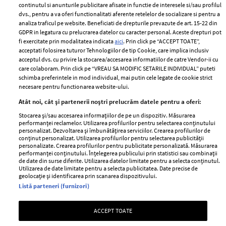
2024
continutul si anunturile publicitare afisate in functie de interesele si/sau profilul
Politica de
dvs., pentru a va oferi functionalitati aferente retelelor de socializare si pentru a
Despre ELLE
confidențialitate
analiza traficul pe website. Beneficiati de drepturile prevazute de art. 15-22 din
Romania
GDPR in legatura cu prelucrarea datelor cu caracter personal. Aceste drepturi pot
Politica de cookies
fi exercitate prin modalitatea indicata
aici
. Prin click pe “ACCEPT TOATE”,
Contact
Publicitate
acceptati folosirea tuturor Tehnologiilor de tip Cookie, care implica inclusiv
acceptul dvs. cu privire la stocarea/accesarea informatiilor de catre Vendor-ii cu
Abonamente
care colaboram. Prin click pe “VREAU SA MODIFIC SETARILE INDIVIDUAL” puteti
schimba preferintele in mod individual, mai putin cele legate de cookie strict
necesare pentru functionarea website-ului.
Stiri
Libertatea pentru
Atât noi, cât și partenerii noștri prelucrăm datele pentru a oferi:
femei
GSP
Stocarea și/sau accesarea informațiilor de pe un dispozitiv. Măsurarea
Viva
performanței reclamelor. Utilizarea profilurilor pentru selectarea conținutului
Unica
personalizat. Dezvoltarea și îmbunătățirea serviciilor. Crearea profilurilor de
Avantaje
conținut personalizat. Utilizarea profilurilor pentru selectarea publicității
Baby
personalizate. Crearea profilurilor pentru publicitate personalizată. Măsurarea
Retete practice
performanței conținutului. Înțelegerea publicului prin statistici sau combinații
Retete
de date din surse diferite. Utilizarea datelor limitate pentru a selecta conținutul.
Utilizarea de date limitate pentru a selecta publicitatea. Date precise de
geolocație și identificarea prin scanarea dispozitivului.
Pariază responsabil! Decizia ONJN nr. 821/25.09.2025.
Listă parteneri (furnizori)
Jocurile de noroc sunt interzise minorilor.
ACCEPT TOATE