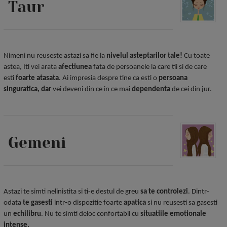
Taur
Nimeni nu reuseste astazi sa fie la
nivelul asteptarilor tale!
Cu toate
astea, Iti vei arata
afectiunea
fata de persoanele la care tii si de care
esti
foarte atasata
. Ai impresia despre tine ca esti o
persoana
singuratica, dar
vei deveni din ce in ce mai
dependenta
de cei din jur.
Gemeni
Astazi te simti nelinistita si ti-e destul de greu
sa te controlezi
. Dintr-
odata
te gasesti
intr-o dispozitie foarte
apatica
si nu reusesti sa gasesti
un
echilibru
. Nu te simti deloc confortabil cu
situatiile emotionale
intense.