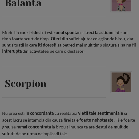
Balanta
Modul
in care iei
decizii
este
unul spontan
si
treci la actiune
intr-un
timp foarte scurt de timp.
Oferi din suflet
ajutor colegilor de birou, dar
sunt situatii in care
iti doresti
sa petreci mai mult timp singura si
sa nu fii
intrerupta
din activitatea pe care o desfasori.
Scorpion
Nu prea esti
in concordanta
cu realitatea
vietii tale sentimentale
si
acest lucru se intampla din cauza firei tale
foarte nehotarate
. Ti-e foarte
greu
sa ramai concentrata
la birou si munca ta are destul de
mult de
suferit
de pe urma neimplicarii tale.