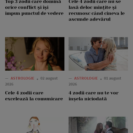
Top 3 zodii care domină
Cele 4 zodii care nu se
orice conflict și își
lasă deloc mințite și
impun punctul de vedere
recunosc când cineva le
ascunde adevărul
—
ASTROLOGIE
02 august
—
ASTROLOGIE
01 august
2026
2026
Cele 4 zodii care
4 zodii care nu te vor
excelează la comunicare
înșela niciodată