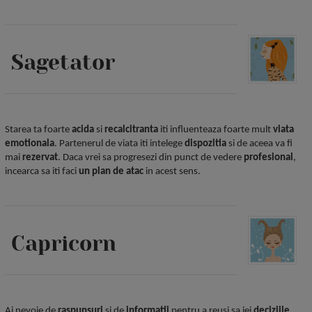
Sagetator
Starea ta foarte
acida
si
recalcitranta
iti influenteaza foarte mult
viata
emotionala
. Partenerul de viata iti intelege
dispozitia
si de aceea va fi
mai
rezervat
. Daca vrei sa progresezi din punct de vedere
profesional
,
incearca sa iti faci
un plan de atac
in acest sens.
Capricorn
Ai nevoie de
raspunsuri
si de
informatii
pentru a reusi sa iei
deciziile