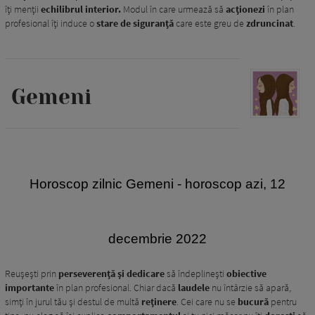
îți menții
echilibrul interior.
Modul în care urmează să
acționezi
în plan
profesional îți induce o
stare de siguranță
care este greu de
zdruncinat
.
Gemeni
Horoscop zilnic Gemeni - horoscop azi, 12
decembrie 2022
Reușești prin
perseverență și dedicare
să îndeplinești
obiective
importante
în plan profesional. Chiar dacă
laudele
nu întârzie să apară,
simți în jurul tău și destul de multă
reținere
. Cei care nu se
bucură
pentru