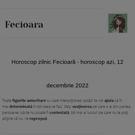
Fecioara
Horoscop zilnic Fecioară - horoscop azi, 12
decembrie 2022
Toate
figurile autoritare
cu care interacționezi astăzi te vor
ajuta
să fii
mai
determinată
în tot ceea ce faci. Deși
susținerea
pe care o ai din partea
persoanei iubite nu poate fi
contestată
, tot mai ai lucruri pe care nu te poți
abține să nu i le
reproșezi
.