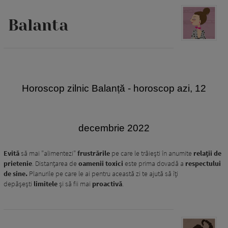
Balanta
Horoscop zilnic Balanță - horoscop azi, 12
decembrie 2022
Evită
să mai ”alimentezi”
frustrările
pe care le trăiești în anumite
relații de
prietenie
. Distanțarea de
oamenii toxici
este prima dovadă a
respectului
de sine.
Planurile pe care le ai pentru această zi te ajută să îți
depășești
limitele
și să fii mai
proactivă
.