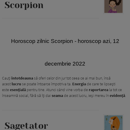
Scorpion
Horoscop zilnic Scorpion - horoscop azi, 12
decembrie 2022
Cauți
întotdeauna
să oferi celor din jur tot ceea ce ai mai bun, însă
acest
lucru
se poate întoarce împotriva ta.
Energia
de care te lipsești
este
esențială
pentru tine. Atunci când vine vorba de
raportarea
la tot ce
înseamnă social, fără să îți dai
seama
de acest lucru, ieși mereu în
evidență
.
Sagetator