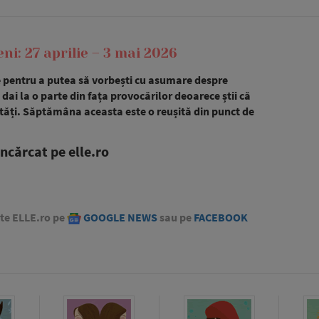
: 27 aprilie – 3 mai 2026
e pentru a putea să vorbești cu asumare despre
 dai la o parte din fața provocărilor deoarece știi că
ilități. Săptămâna aceasta este o reușită din punct de
ncărcat pe elle.ro
ste ELLE.ro pe
GOOGLE NEWS
sau pe
FACEBOOK