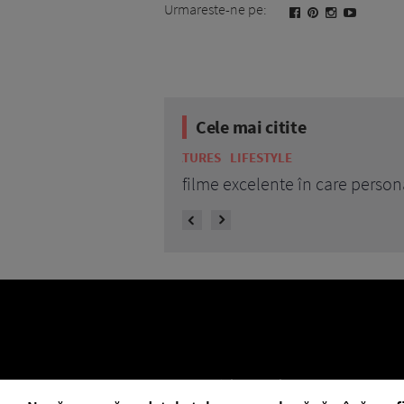
Urmareste-ne pe:
Cele mai citite
BEAUTY
BEAUTY TIPS
7 uleiuri care stimulează creșt
ELLE Style Awards 2024
Despre EL