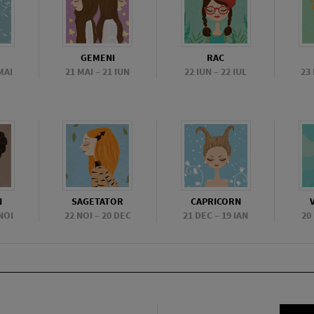
GEMENI
RAC
MAI
21 MAI – 21 IUN
22 IUN – 22 IUL
23
N
SAGETATOR
CAPRICORN
NOI
22 NOI – 20 DEC
21 DEC – 19 IAN
20