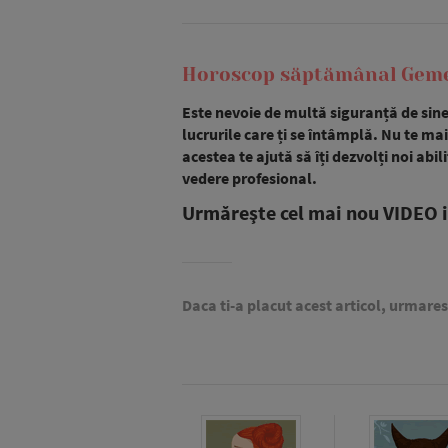
Horoscop săptămânal Gemeni
Este nevoie de multă siguranță de sin
lucrurile care ți se întâmplă. Nu te mai
acestea te ajută să îți dezvolți noi ab
vedere profesional.
Urmăreşte cel mai nou VIDEO i
Daca ti-a placut acest articol, urmare