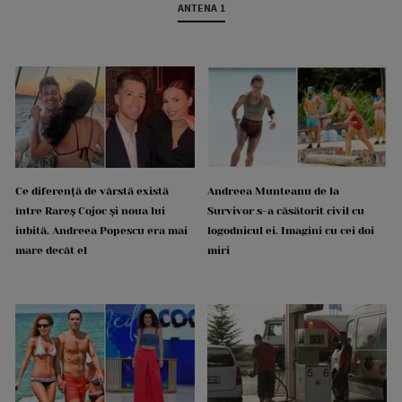
ANTENA 1
Ce diferență de vârstă există
Andreea Munteanu de la
între Rareș Cojoc și noua lui
Survivor s-a căsătorit civil cu
iubită. Andreea Popescu era mai
logodnicul ei. Imagini cu cei doi
mare decât el
miri