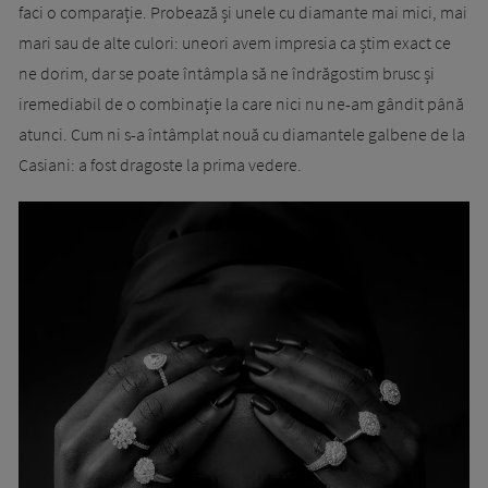
faci o comparație. Probează și unele cu diamante mai mici, mai
mari sau de alte culori: uneori avem impresia ca știm exact ce
ne dorim, dar se poate întâmpla să ne îndrăgostim brusc și
iremediabil de o combinație la care nici nu ne-am gândit până
atunci. Cum ni s-a întâmplat nouă cu diamantele galbene de la
Casiani: a fost dragoste la prima vedere.