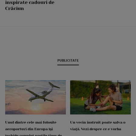
inspirate cadouri de
Crăciun
PUBLICITATE
Unul dintre cele mai folosite
Un vecin instruit poate salva o
aeroporturi din Europa își
viață. Vezi despre ce e vorba
închide complet porțile timp de