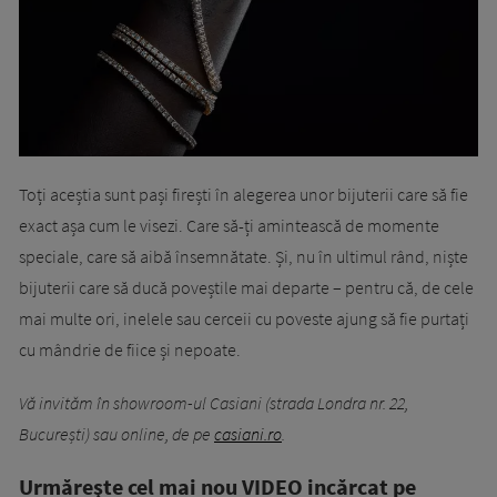
Toți aceștia sunt pași firești în alegerea unor bijuterii care să fie
exact așa cum le visezi. Care să-ți amintească de momente
speciale, care să aibă însemnătate. Și, nu în ultimul rând, niște
bijuterii care să ducă poveștile mai departe – pentru că, de cele
mai multe ori, inelele sau cerceii cu poveste ajung să fie purtați
cu mândrie de fiice și nepoate.
Vă invităm în showroom-ul Casiani (strada Londra nr. 22,
București) sau online, de pe
casiani.ro
.
Urmăreşte cel mai nou VIDEO incărcat pe