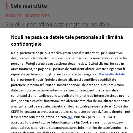
Cele mai citite
BEAUTY
BEAUTY TIPS
BE
țe
7 uleiuri care stimulează creșterea rapidă a
Ce
părului
de
Nouă ne pasă ca datele tale personale să rămână
confidențiale
Noi și partenerii noștri
594
stocăm și/sau accesăm informații pe dispozitivul
dvs., precum identificatorii cookie unici pentru prelucrarea datelor cu caracter
personal. Puteți accepta sau gestiona alegerile dvs. făcând clic mai jos sau în
orice moment, pe pagina cu politica de confidențialitate. Aceste alegeri vor fi
raportate partenerilor noștri și nu vă vor afecta navigarea.
Mai multe detalii
Noi si partenerii nostri (retelele de socializare si agentiile de publicitate
partenere, precum si furnizorii nostri de servicii de date analitice) prelucram
ELLE Style Awards
Termeni si conditii
date pentru a permite website-ului sa functioneze, pentru a personaliza
2024
continutul si anunturile publicitare afisate in functie de interesele si/sau profilul
Politica de
dvs., pentru a va oferi functionalitati aferente retelelor de socializare si pentru a
Despre ELLE
confidențialitate
analiza traficul pe website. Beneficiati de drepturile prevazute de art. 15-22 din
Romania
GDPR in legatura cu prelucrarea datelor cu caracter personal. Aceste drepturi pot
Politica de cookies
fi exercitate prin modalitatea indicata
aici
. Prin click pe “ACCEPT TOATE”,
Contact
Publicitate
acceptati folosirea tuturor Tehnologiilor de tip Cookie, care implica inclusiv
acceptul dvs. cu privire la stocarea/accesarea informatiilor de catre Vendor-ii cu
Abonamente
care colaboram. Prin click pe “VREAU SA MODIFIC SETARILE INDIVIDUAL” puteti