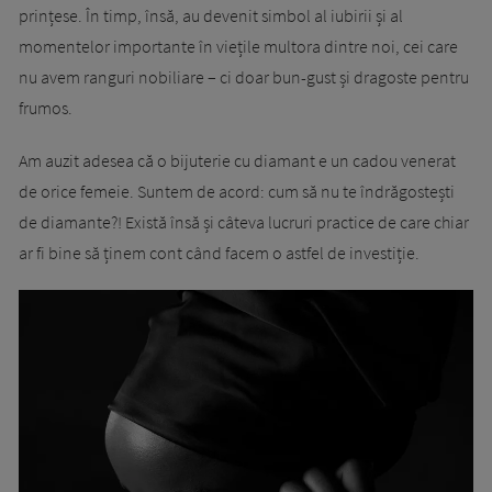
prințese. În timp, însă, au devenit simbol al iubirii și al
momentelor importante în viețile multora dintre noi, cei care
nu avem ranguri nobiliare – ci doar bun-gust și dragoste pentru
frumos.
Am auzit adesea că o bijuterie cu diamant e un cadou venerat
de orice femeie. Suntem de acord: cum să nu te îndrăgostești
de diamante?! Există însă și câteva lucruri practice de care chiar
ar fi bine să ținem cont când facem o astfel de investiție.