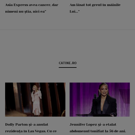
Asia Express avea cancer, dar
Am lăsat tot greul în mâinile
nimeni nu știa, nici ea”
Lui...”
CATINE.RO
Dolly Parton și-a anulat
Jennifer Lopez și-a etalat
rezidența în Las Vegas. Cu ce
abdomenul tonifiat la 56 de ani.