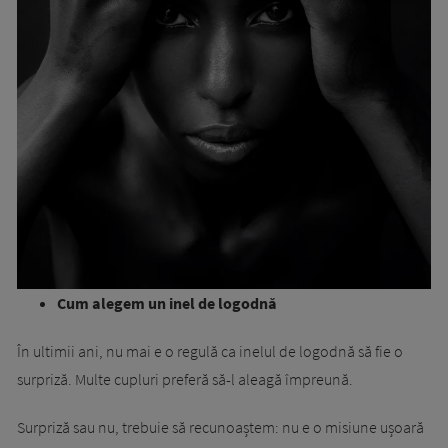
Cum alegem un inel de logodnă
În ultimii ani, nu mai e o regulă ca inelul de logodnă să fie o
surpriză. Multe cupluri preferă să-l aleagă împreună.
Surpriză sau nu, trebuie să recunoaștem: nu e o misiune ușoară