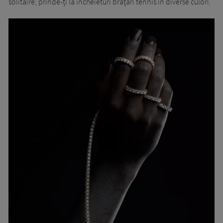
solitaire; prinde-ți la încheieturi brățări tennis în diverse culori.