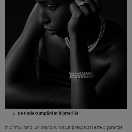
De unde cumpărăm bijuteriile
În primul rând, un brand cunoscut și respectat este o garanție