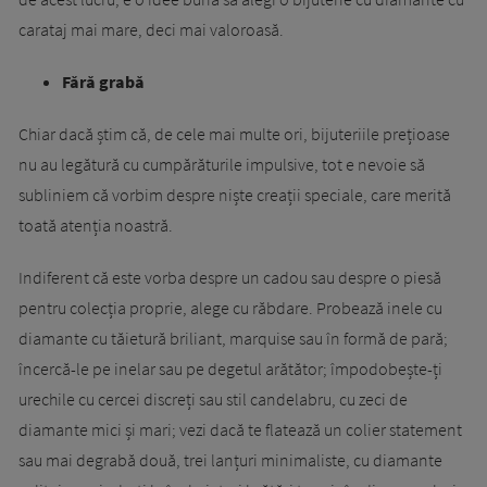
carataj mai mare, deci mai valoroasă.
Fără grabă
Chiar dacă știm că, de cele mai multe ori, bijuteriile prețioase
nu au legătură cu cumpărăturile impulsive, tot e nevoie să
subliniem că vorbim despre niște creații speciale, care merită
toată atenția noastră.
Indiferent că este vorba despre un cadou sau despre o piesă
pentru colecția proprie, alege cu răbdare. Probează inele cu
diamante cu tăietură briliant, marquise sau în formă de pară;
încercă-le pe inelar sau pe degetul arătător; împodobește-ți
urechile cu cercei discreți sau stil candelabru, cu zeci de
diamante mici și mari; vezi dacă te flatează un colier statement
sau mai degrabă două, trei lanțuri minimaliste, cu diamante