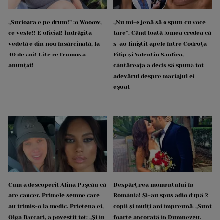
„Surioara e pe drum!” :o Wooow,
„Nu mi-e jenă să o spun cu voce
ce veste!! E oficial! Îndrăgita
tare”. Când toată lumea credea că
vedetă e din nou însărcinată, la
s-au liniștit apele între Codruța
40 de ani! Uite ce frumos a
Filip și Valentin Sanfira,
anunțat!
cântăreața a decis să spună tot
adevărul despre mariajul ei
eșuat
Cum a descoperit Alina Pușcău că
Despărțirea momentului în
are cancer. Primele semne care
România! Și-au spus adio după 2
au trimis-o la medic. Prietena ei,
copii și mulți ani împreună. „Sunt
Olga Barcari, a povestit tot: „Și în
foarte ancorată în Dumnezeu.