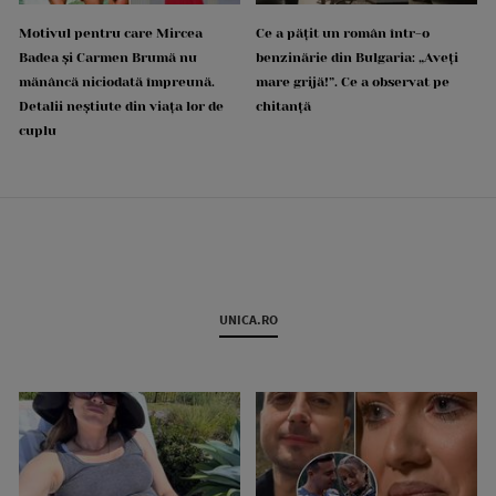
Motivul pentru care Mircea
Ce a pățit un român într-o
Badea și Carmen Brumă nu
benzinărie din Bulgaria: „Aveți
mănâncă niciodată împreună.
mare grijă!”. Ce a observat pe
Detalii neștiute din viața lor de
chitanță
cuplu
UNICA.RO