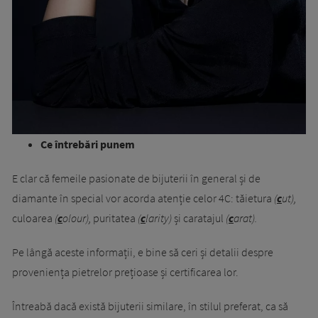
Ce întrebări punem
E clar că femeile pasionate de bijuterii în general și de
diamante în special vor acorda atenție celor 4C: tăietura
(
c
ut),
culoarea
(
c
olour),
puritatea
(
c
larity)
și caratajul
(
c
arat).
Pe lângă aceste informații, e bine să ceri și detalii despre
proveniența pietrelor prețioase și certificarea lor.
Întreabă dacă există bijuterii similare, în stilul preferat, ca să