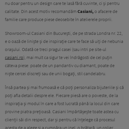
nu doar pentru un design care te lasă fără cuvinte, ci și pentru
calitate. Din acest motiv recomandăm
Casiani,
o afacere de
familie care produce piese deosebite în atelierele proprii.
Showroom-ul Casiani din București, de pe strada Londra nr. 22,
e o oază de liniște și de inspirație care te face să uiți de nebunia
orașului. Odată ce treci pragul casei (sau intri pe site-ul
casiani.ro
), mai mult ca sigur te vei îndrăgosti de cel puțin
câteva piese: poate de un pandantiv cu diamant, poate de
niște cercei discreți sau de unii bogați, stil candelabru.
Însă partea și mai frumoasă e că poți personaliza bijuteriile și că
poți afla detalii despre ele. Fiecare piesă are o poveste, de la
inspirația și modul în care a fost lucrată până la locul din care
provine piatra prețioasă. Casiani împărtășește toate astea cu
clienții săi din respect, dar și pentru că înțelege că procesul
acesta de a alege și a cumpăra un inel, o brățară, un colier