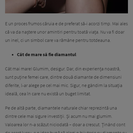
E un proces frumos căruia e de preferat să-i acorzi timp. Mai ales
că va da naștere unor amintiri pentru toată viața. Nu va fi doar
un inel, ci un simbol care va rămâne pentru totdeauna.
Cât de mare să fie diamantul
Cât mai mare! Glumim, desigur. Dar, din experiența noastră,
sunt puține femei care, dintre două diamante de dimensiuni
diferite, l-ar alege pe cel mai mic. Sigur, ne gândim la situația
ideală, cea în care nu există un buget limitat.
Pe de altă parte, diamantele naturale chiar reprezintă una
dintre cele mai sigure investiții. Și acum nu mai glumim.
Valoarea lor n-a scăzut niciodată – doar a crescut. Ținând cont
de acest lucru, e o idee bună să alegi o bijuterie cu diamante cu