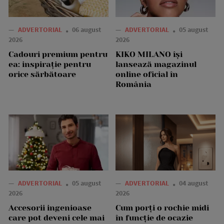
—
ADVERTORIAL
06 august
—
ADVERTORIAL
05 august
2026
2026
Cadouri premium pentru
KIKO MILANO își
ea: inspirație pentru
lansează magazinul
orice sărbătoare
online oficial în
România
—
ADVERTORIAL
05 august
—
ADVERTORIAL
04 august
2026
2026
Accesorii ingenioase
Cum porți o rochie midi
care pot deveni cele mai
în funcție de ocazie