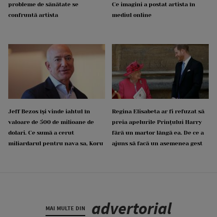
probleme de sănătate se
Ce imagini a postat artista în
confruntă artista
mediul online
Jeff Bezos își vinde iahtul în
Regina Elisabeta ar fi refuzat să
valoare de 500 de milioane de
preia apelurile Prințului Harry
dolari. Ce sumă a cerut
fără un martor lângă ea. De ce a
miliardarul pentru nava sa, Koru
ajuns să facă un asemenea gest
advertorial
MAI MULTE DIN