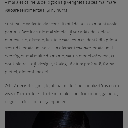
– mai ales că inelul de logodnă și verigheta au cea mai mare
valoare sentimentală. Și nu numai.
Sunt multe variante, dar consultanții de la Casiani sunt acolo
pentru a face lucrurile mai simple. Îți vor arăta de la piese
minimaliste, discrete, la altele care ies în evidență din prima
secundă: poate un inel cu un diamant
solitaire,
poate unul
eternity,
cu mai multe diamante, sau un model
toi et moi,
cu
două pietre. Poți, desigur, să alegi tăietura preferată, forma
pietrei, dimensiunea ei.
Odată decis designul, bijuteria poate fi personalizată așa cum
visezi. Diamantele – toate naturale – pot fi incolore, galbene,
negre sau în culoarea șampaniei.