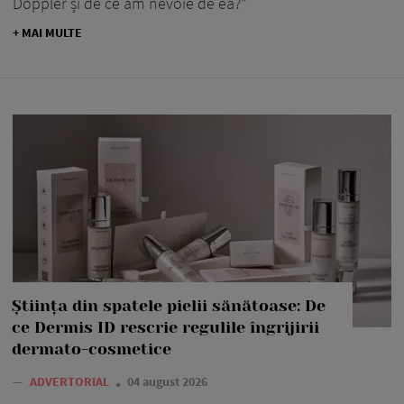
Doppler și de ce am nevoie de ea?”
+ MAI MULTE
Știința din spatele pielii sănătoase: De
ce Dermis ID rescrie regulile îngrijirii
dermato-cosmetice
—
ADVERTORIAL
04 august 2026