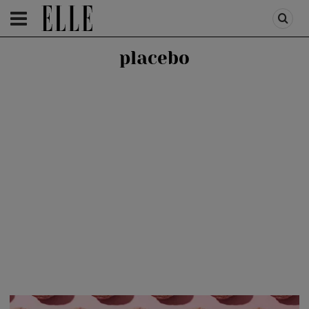
HOMEPAGE
/
HEALTH & DIET
/
HEALTH
placebo