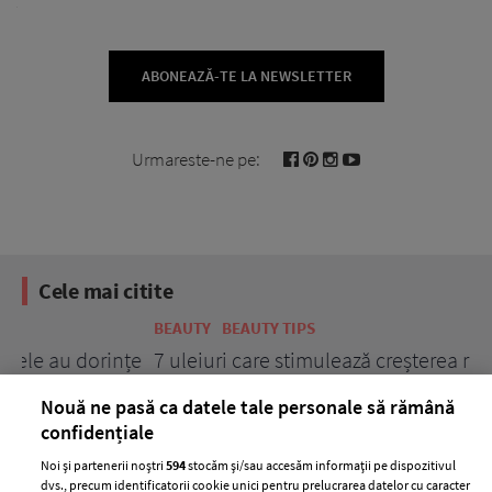
ABONEAZĂ-TE LA NEWSLETTER
Urmareste-ne pe:
Cele mai citite
BEAUTY
BEAUTY TIPS
BE
țe
7 uleiuri care stimulează creșterea rapidă a
Ce
părului
de
Nouă ne pasă ca datele tale personale să rămână
confidențiale
Noi și partenerii noștri
594
stocăm și/sau accesăm informații pe dispozitivul
dvs., precum identificatorii cookie unici pentru prelucrarea datelor cu caracter