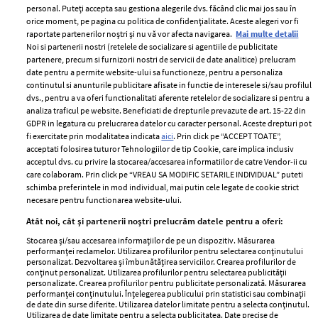
personal. Puteți accepta sau gestiona alegerile dvs. făcând clic mai jos sau în
orice moment, pe pagina cu politica de confidențialitate. Aceste alegeri vor fi
raportate partenerilor noștri și nu vă vor afecta navigarea.
Mai multe detalii
Noi si partenerii nostri (retelele de socializare si agentiile de publicitate
partenere, precum si furnizorii nostri de servicii de date analitice) prelucram
ELLE Style Awards
Termeni si conditii
date pentru a permite website-ului sa functioneze, pentru a personaliza
2024
continutul si anunturile publicitare afisate in functie de interesele si/sau profilul
Politica de
dvs., pentru a va oferi functionalitati aferente retelelor de socializare si pentru a
Despre ELLE
confidențialitate
analiza traficul pe website. Beneficiati de drepturile prevazute de art. 15-22 din
Romania
GDPR in legatura cu prelucrarea datelor cu caracter personal. Aceste drepturi pot
Politica de cookies
fi exercitate prin modalitatea indicata
aici
. Prin click pe “ACCEPT TOATE”,
Contact
Publicitate
acceptati folosirea tuturor Tehnologiilor de tip Cookie, care implica inclusiv
acceptul dvs. cu privire la stocarea/accesarea informatiilor de catre Vendor-ii cu
Abonamente
care colaboram. Prin click pe “VREAU SA MODIFIC SETARILE INDIVIDUAL” puteti
schimba preferintele in mod individual, mai putin cele legate de cookie strict
necesare pentru functionarea website-ului.
Stiri
Libertatea pentru
Atât noi, cât și partenerii noștri prelucrăm datele pentru a oferi:
femei
GSP
Stocarea și/sau accesarea informațiilor de pe un dispozitiv. Măsurarea
Viva
performanței reclamelor. Utilizarea profilurilor pentru selectarea conținutului
Unica
personalizat. Dezvoltarea și îmbunătățirea serviciilor. Crearea profilurilor de
Avantaje
conținut personalizat. Utilizarea profilurilor pentru selectarea publicității
Baby
personalizate. Crearea profilurilor pentru publicitate personalizată. Măsurarea
Retete practice
performanței conținutului. Înțelegerea publicului prin statistici sau combinații
Retete
de date din surse diferite. Utilizarea datelor limitate pentru a selecta conținutul.
Utilizarea de date limitate pentru a selecta publicitatea. Date precise de