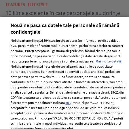
FEATURES
LIFESTYLE
BE
10 filme excelente în care personajele au dorințe
7 
acerbe de răzbunare
pă
Nouă ne pasă ca datele tale personale să rămână
confidențiale
Noi și partenerii noștri
594
stocăm și/sau accesăm informații pe dispozitivul
dvs., precum identificatorii cookie unici pentru prelucrarea datelor cu caracter
personal. Puteți accepta sau gestiona alegerile dvs. făcând clic mai jos sau în
orice moment, pe pagina cu politica de confidențialitate. Aceste alegeri vor fi
raportate partenerilor noștri și nu vă vor afecta navigarea.
Mai multe detalii
Noi si partenerii nostri (retelele de socializare si agentiile de publicitate
partenere, precum si furnizorii nostri de servicii de date analitice) prelucram
ELLE Style Awards
Termeni si conditii
date pentru a permite website-ului sa functioneze, pentru a personaliza
2024
continutul si anunturile publicitare afisate in functie de interesele si/sau profilul
Politica de
dvs., pentru a va oferi functionalitati aferente retelelor de socializare si pentru a
Despre ELLE
confidențialitate
analiza traficul pe website. Beneficiati de drepturile prevazute de art. 15-22 din
Romania
GDPR in legatura cu prelucrarea datelor cu caracter personal. Aceste drepturi pot
Politica de cookies
fi exercitate prin modalitatea indicata
aici
. Prin click pe “ACCEPT TOATE”,
Contact
Publicitate
acceptati folosirea tuturor Tehnologiilor de tip Cookie, care implica inclusiv
acceptul dvs. cu privire la stocarea/accesarea informatiilor de catre Vendor-ii cu
Abonamente
care colaboram. Prin click pe “VREAU SA MODIFIC SETARILE INDIVIDUAL” puteti
schimba preferintele in mod individual, mai putin cele legate de cookie strict
necesare pentru functionarea website-ului.