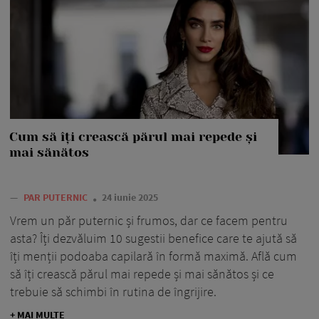
Cum să îți crească părul mai repede și
mai sănătos
—
PAR PUTERNIC
24 iunie 2025
Vrem un păr puternic și frumos, dar ce facem pentru
asta? Îți dezvăluim 10 sugestii benefice care te ajută să
îți menții podoaba capilară în formă maximă. Află cum
să îți crească părul mai repede și mai sănătos și ce
trebuie să schimbi în rutina de îngrijire.
+ MAI MULTE