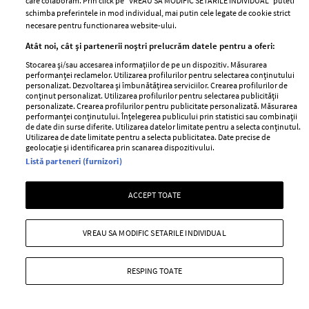
care colaboram. Prin click pe “VREAU SA MODIFIC SETARILE INDIVIDUAL” puteti
schimba preferintele in mod individual, mai putin cele legate de cookie strict
Va fi carantină în București? Ce spun
necesare pentru functionarea website-ului.
Vlad Voiculescu, primarul Nicușor Dan
Atât noi, cât și partenerii noștri prelucrăm datele pentru a oferi:
și prefectul Traian Berbeceanu?
Stocarea și/sau accesarea informațiilor de pe un dispozitiv. Măsurarea
performanței reclamelor. Utilizarea profilurilor pentru selectarea conținutului
—
NICUȘOR DAN
09 decembrie 2020
personalizat. Dezvoltarea și îmbunătățirea serviciilor. Crearea profilurilor de
conținut personalizat. Utilizarea profilurilor pentru selectarea publicității
Carantină în București? Vlad Voiculescu, primarul
personalizate. Crearea profilurilor pentru publicitate personalizată. Măsurarea
performanței conținutului. Înțelegerea publicului prin statistici sau combinații
Nicușor Dan și prefectul Traian Berbeceanu nu par să se
de date din surse diferite. Utilizarea datelor limitate pentru a selecta conținutul.
Utilizarea de date limitate pentru a selecta publicitatea. Date precise de
pună de acord în această privință.
geolocație și identificarea prin scanarea dispozitivului.
Listă parteneri (furnizori)
+ MAI MULTE
ACCEPT TOATE
VREAU SA MODIFIC SETARILE INDIVIDUAL
RESPING TOATE