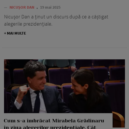
—
NICUȘOR DAN
19 mai 2025
Nicușor Dan a ținut un discurs după ce a câștigat
alegerile prezidențiale.
+ MAI MULTE
Cum s-a îmbrăcat Mirabela Grădinaru
în ziua alegerilor prezidențiale. Cât