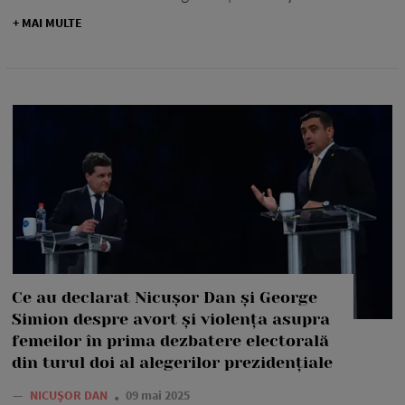
+ MAI MULTE
Ce au declarat Nicușor Dan și George
Simion despre avort și violența asupra
femeilor în prima dezbatere electorală
din turul doi al alegerilor prezidențiale
—
NICUȘOR DAN
09 mai 2025