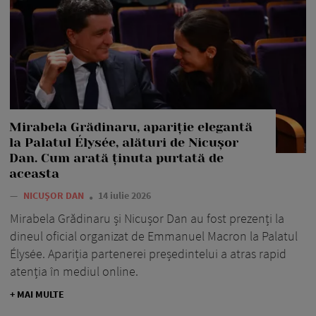
Mirabela Grădinaru, apariție elegantă
la Palatul Élysée, alături de Nicușor
Dan. Cum arată ținuta purtată de
aceasta
—
NICUȘOR DAN
14 iulie 2026
Mirabela Grădinaru și Nicușor Dan au fost prezenți la
dineul oficial organizat de Emmanuel Macron la Palatul
Élysée. Apariția partenerei președintelui a atras rapid
atenția în mediul online.
+ MAI MULTE