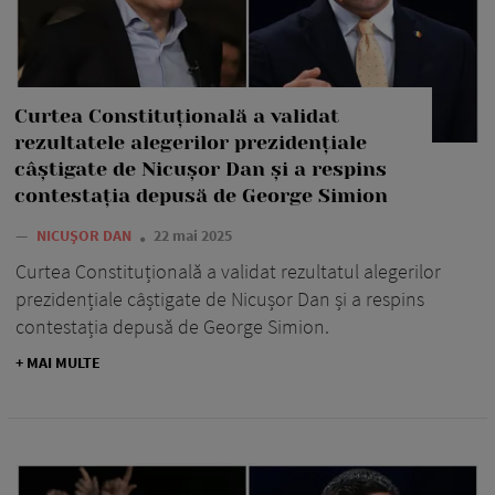
Curtea Constituțională a validat
rezultatele alegerilor prezidențiale
câștigate de Nicușor Dan și a respins
contestația depusă de George Simion
—
NICUȘOR DAN
22 mai 2025
Curtea Constituțională a validat rezultatul alegerilor
prezidențiale câștigate de Nicușor Dan și a respins
contestația depusă de George Simion.
+ MAI MULTE