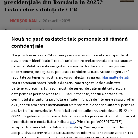
prezidențiale din România în 2025?
Lista celor validați de CCR
—
NICUȘOR DAN
20 martie 2025
Cine candidează la alegerile prezidențiale din România
de anul acesta? În cursă au rămas 11 persoane, ale căror
Nouă ne pasă ca datele tale personale să rămână
confidențiale
candidaturi au fost validate de Curtea Constituțională.
Noi și partenerii noștri
594
stocăm și/sau accesăm informații pe dispozitivul
+ MAI MULTE
dvs., precum identificatorii cookie unici pentru prelucrarea datelor cu caracter
personal. Puteți accepta sau gestiona alegerile dvs. făcând clic mai jos sau în
orice moment, pe pagina cu politica de confidențialitate. Aceste alegeri vor fi
raportate partenerilor noștri și nu vă vor afecta navigarea.
Mai multe detalii
Noi si partenerii nostri (retelele de socializare si agentiile de publicitate
partenere, precum si furnizorii nostri de servicii de date analitice) prelucram
date pentru a permite website-ului sa functioneze, pentru a personaliza
continutul si anunturile publicitare afisate in functie de interesele si/sau profilul
dvs., pentru a va oferi functionalitati aferente retelelor de socializare si pentru a
analiza traficul pe website. Beneficiati de drepturile prevazute de art. 15-22 din
GDPR in legatura cu prelucrarea datelor cu caracter personal. Aceste drepturi pot
fi exercitate prin modalitatea indicata
aici
. Prin click pe “ACCEPT TOATE”,
acceptati folosirea tuturor Tehnologiilor de tip Cookie, care implica inclusiv
acceptul dvs. cu privire la stocarea/accesarea informatiilor de catre Vendor-ii cu