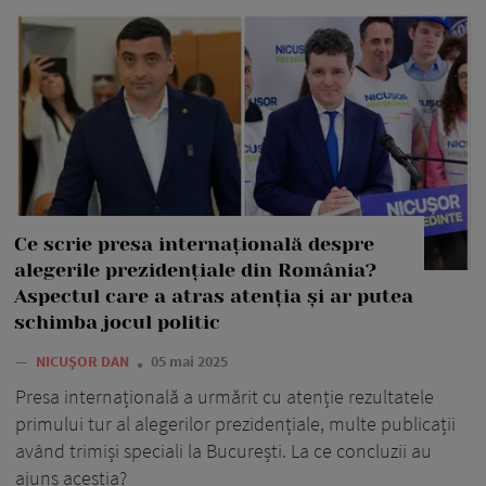
Ce scrie presa internațională despre
alegerile prezidențiale din România?
Aspectul care a atras atenția și ar putea
schimba jocul politic
—
NICUȘOR DAN
05 mai 2025
Presa internațională a urmărit cu atenție rezultatele
primului tur al alegerilor prezidențiale, multe publicații
având trimiși speciali la București. La ce concluzii au
ajuns aceștia?