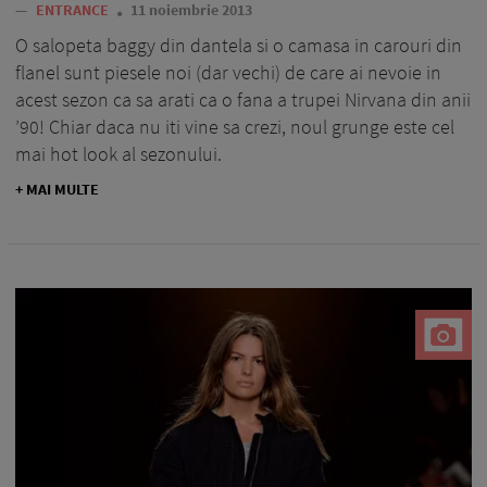
—
ENTRANCE
11 noiembrie 2013
O salopeta baggy din dantela si o camasa in carouri din
flanel sunt piesele noi (dar vechi) de care ai nevoie in
acest sezon ca sa arati ca o fana a trupei Nirvana din anii
’90! Chiar daca nu iti vine sa crezi, noul grunge este cel
mai hot look al sezonului.
+ MAI MULTE