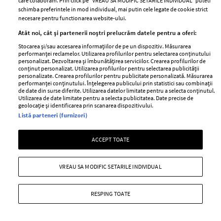
care colaboram. Prin click pe “VREAU SA MODIFIC SETARILE INDIVIDUAL” puteti
ELLE Style Awards
Termeni si conditii
schimba preferintele in mod individual, mai putin cele legate de cookie strict
necesare pentru functionarea website-ului.
2024
Politica de
Atât noi, cât și partenerii noștri prelucrăm datele pentru a oferi:
Despre ELLE
confidențialitate
Romania
Stocarea și/sau accesarea informațiilor de pe un dispozitiv. Măsurarea
Politica de cookies
performanței reclamelor. Utilizarea profilurilor pentru selectarea conținutului
Contact
personalizat. Dezvoltarea și îmbunătățirea serviciilor. Crearea profilurilor de
Publicitate
conținut personalizat. Utilizarea profilurilor pentru selectarea publicității
Abonamente
personalizate. Crearea profilurilor pentru publicitate personalizată. Măsurarea
performanței conținutului. Înțelegerea publicului prin statistici sau combinații
de date din surse diferite. Utilizarea datelor limitate pentru a selecta conținutul.
Utilizarea de date limitate pentru a selecta publicitatea. Date precise de
geolocație și identificarea prin scanarea dispozitivului.
Stiri
Libertatea pentru
Listă parteneri (furnizori)
femei
GSP
Viva
Unica
ACCEPT TOATE
Avantaje
Baby
Retete practice
VREAU SA MODIFIC SETARILE INDIVIDUAL
Retete
Pariază responsabil! Decizia ONJN nr. 821/25.09.2025.
RESPING TOATE
Jocurile de noroc sunt interzise minorilor.