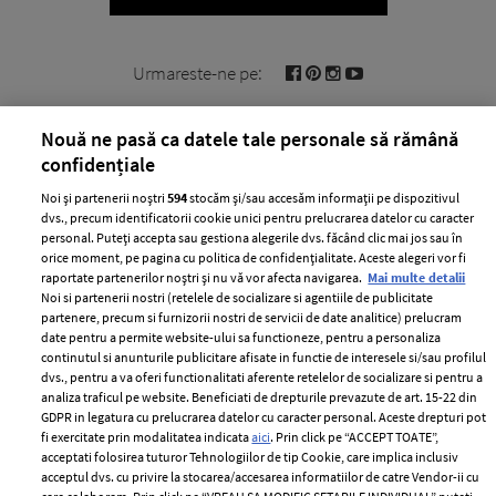
Urmareste-ne pe:
Nouă ne pasă ca datele tale personale să rămână
confidențiale
Noi și partenerii noștri
594
stocăm și/sau accesăm informații pe dispozitivul
Cele mai citite
dvs., precum identificatorii cookie unici pentru prelucrarea datelor cu caracter
personal. Puteți accepta sau gestiona alegerile dvs. făcând clic mai jos sau în
BEAUTY
BEAUTY TIPS
BE
orice moment, pe pagina cu politica de confidențialitate. Aceste alegeri vor fi
țe
7 uleiuri care stimulează creșterea rapidă a
Ce
raportate partenerilor noștri și nu vă vor afecta navigarea.
Mai multe detalii
Noi si partenerii nostri (retelele de socializare si agentiile de publicitate
părului
de
partenere, precum si furnizorii nostri de servicii de date analitice) prelucram
date pentru a permite website-ului sa functioneze, pentru a personaliza
continutul si anunturile publicitare afisate in functie de interesele si/sau profilul
dvs., pentru a va oferi functionalitati aferente retelelor de socializare si pentru a
analiza traficul pe website. Beneficiati de drepturile prevazute de art. 15-22 din
GDPR in legatura cu prelucrarea datelor cu caracter personal. Aceste drepturi pot
fi exercitate prin modalitatea indicata
aici
. Prin click pe “ACCEPT TOATE”,
acceptati folosirea tuturor Tehnologiilor de tip Cookie, care implica inclusiv
acceptul dvs. cu privire la stocarea/accesarea informatiilor de catre Vendor-ii cu