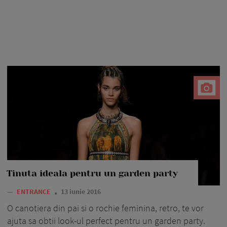
Tinuta ideala pentru un garden party
—
ENTRANCE
13 iunie 2016
O canotiera din pai si o rochie feminina, retro, te vor
ajuta sa obtii look-ul perfect pentru un garden party.