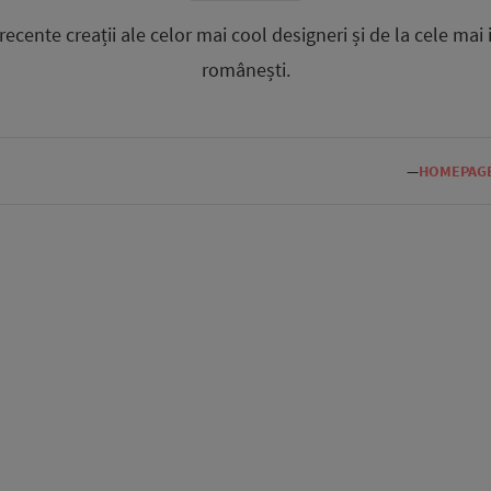
ecente creații ale celor mai cool designeri și de la cele mai
românești.
—
HOMEPAG