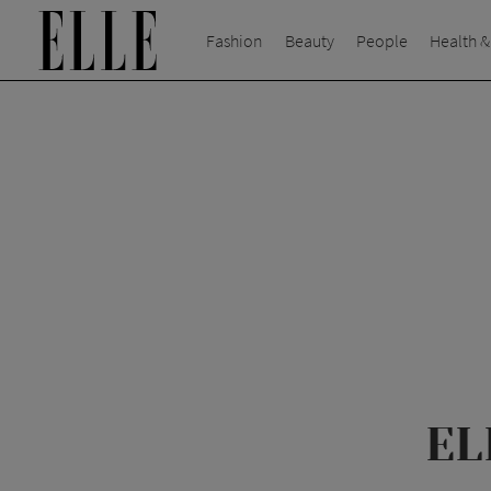
Fashion
Beauty
People
Health &
EL