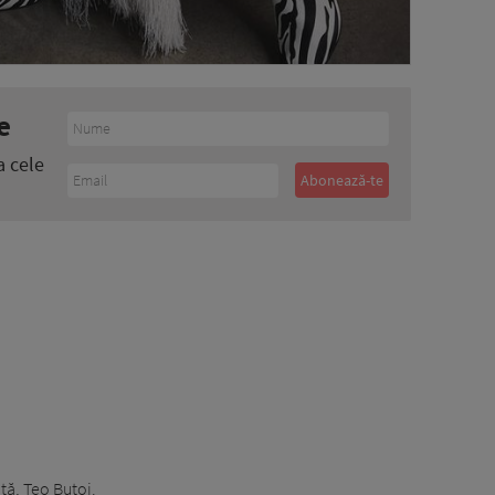
e
a cele
ță, Teo Butoi.