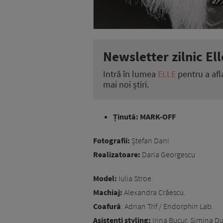
Newsletter zilnic Ell
Intră în lumea
ELLE
pentru a afl
mai noi știri.
Ținută: MARK-OFF
Fotografii:
Ștefan Dani
Realizatoare:
Daria Georgescu
Model:
Iulia Stroe.
Machiaj:
Alexandra Crăescu.
Coafură
: Adrian Trif / Endorphin Lab.
Asistenți styling:
Irina Bucur, Simina Du