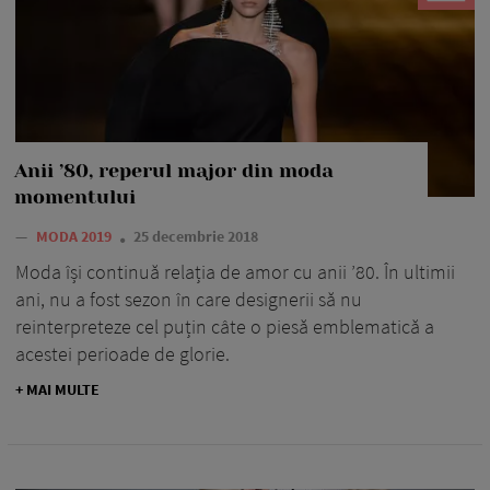
Anii ’80, reperul major din moda
momentului
—
MODA 2019
25 decembrie 2018
Moda își continuă relația de amor cu anii ’80. În ultimii
ani, nu a fost sezon în care designerii să nu
reinterpreteze cel puțin câte o piesă emblematică a
acestei perioade de glorie.
+ MAI MULTE