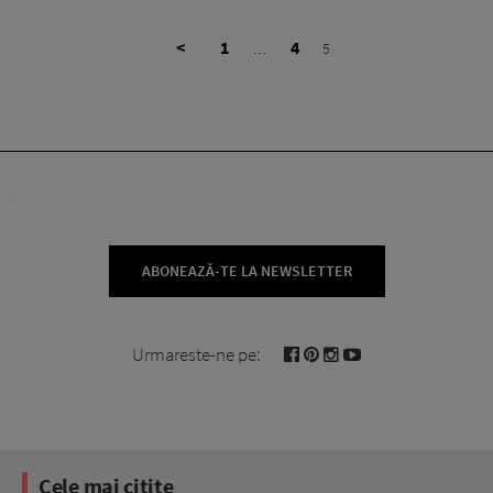
<
1
4
…
5
ABONEAZĂ-TE LA NEWSLETTER
Urmareste-ne pe:
Cele mai citite