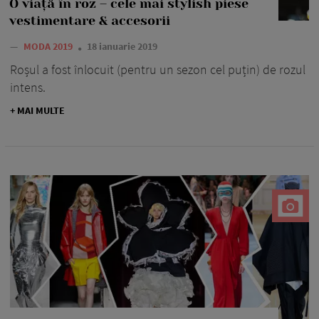
O viață în roz – cele mai stylish piese
vestimentare & accesorii
—
MODA 2019
18 ianuarie 2019
Roșul a fost înlocuit (pentru un sezon cel puțin) de rozul
intens.
+ MAI MULTE