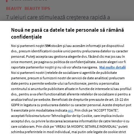
BEAUTY
BEAUTY TIPS
BE
țe
7 uleiuri care stimulează creșterea rapidă a
Ce
părului
de
Nouă ne pasă ca datele tale personale să rămână
confidențiale
Noi și partenerii noștri
594
stocăm și/sau accesăm informații pe dispozitivul
dvs., precum identificatorii cookie unici pentru prelucrarea datelor cu caracter
personal. Puteți accepta sau gestiona alegerile dvs. făcând clic mai jos sau în
orice moment, pe pagina cu politica de confidențialitate. Aceste alegeri vor fi
raportate partenerilor noștri și nu vă vor afecta navigarea.
Mai multe detalii
Noi si partenerii nostri (retelele de socializare si agentiile de publicitate
partenere, precum si furnizorii nostri de servicii de date analitice) prelucram
ELLE Style Awards
Termeni si conditii
date pentru a permite website-ului sa functioneze, pentru a personaliza
2024
continutul si anunturile publicitare afisate in functie de interesele si/sau profilul
Politica de
dvs., pentru a va oferi functionalitati aferente retelelor de socializare si pentru a
Despre ELLE
confidențialitate
analiza traficul pe website. Beneficiati de drepturile prevazute de art. 15-22 din
Romania
GDPR in legatura cu prelucrarea datelor cu caracter personal. Aceste drepturi pot
Politica de cookies
fi exercitate prin modalitatea indicata
aici
. Prin click pe “ACCEPT TOATE”,
Contact
Publicitate
acceptati folosirea tuturor Tehnologiilor de tip Cookie, care implica inclusiv
acceptul dvs. cu privire la stocarea/accesarea informatiilor de catre Vendor-ii cu
Abonamente
care colaboram. Prin click pe “VREAU SA MODIFIC SETARILE INDIVIDUAL” puteti
schimba preferintele in mod individual, mai putin cele legate de cookie strict