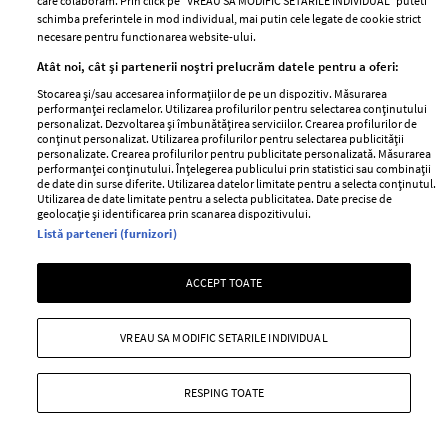
care colaboram. Prin click pe “VREAU SA MODIFIC SETARILE INDIVIDUAL” puteti
schimba preferintele in mod individual, mai putin cele legate de cookie strict
necesare pentru functionarea website-ului.
Atât noi, cât și partenerii noștri prelucrăm datele pentru a oferi:
Stocarea și/sau accesarea informațiilor de pe un dispozitiv. Măsurarea
performanței reclamelor. Utilizarea profilurilor pentru selectarea conținutului
personalizat. Dezvoltarea și îmbunătățirea serviciilor. Crearea profilurilor de
conținut personalizat. Utilizarea profilurilor pentru selectarea publicității
personalizate. Crearea profilurilor pentru publicitate personalizată. Măsurarea
performanței conținutului. Înțelegerea publicului prin statistici sau combinații
de date din surse diferite. Utilizarea datelor limitate pentru a selecta conținutul.
Utilizarea de date limitate pentru a selecta publicitatea. Date precise de
geolocație și identificarea prin scanarea dispozitivului.
Listă parteneri (furnizori)
ACCEPT TOATE
10 piese extravagante care iti vor
schimba garderoba
VREAU SA MODIFIC SETARILE INDIVIDUAL
—
ALEXANDER MCQUEEN
24 august 2015
Iata 10 exemple de piese spectaculoase, speciale si
RESPING TOATE
unice care te vor ajuta sa iti construiesti look-uri total
noi si care te vor scoate din monotonie.