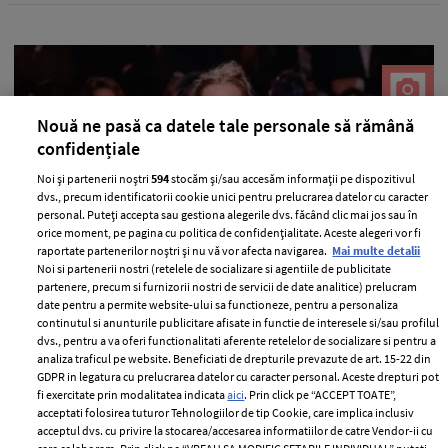
Nouă ne pasă ca datele tale personale să rămână
confidențiale
Noi și partenerii noștri
594
stocăm și/sau accesăm informații pe dispozitivul
dvs., precum identificatorii cookie unici pentru prelucrarea datelor cu caracter
personal. Puteți accepta sau gestiona alegerile dvs. făcând clic mai jos sau în
orice moment, pe pagina cu politica de confidențialitate. Aceste alegeri vor fi
raportate partenerilor noștri și nu vă vor afecta navigarea.
Mai multe detalii
Paris Fashion Week – Jurnal de Moda
Noi si partenerii nostri (retelele de socializare si agentiile de publicitate
(IV)
partenere, precum si furnizorii nostri de servicii de date analitice) prelucram
date pentru a permite website-ului sa functioneze, pentru a personaliza
—
ALEXANDER MCQUEEN
05 octombrie 2015
continutul si anunturile publicitare afisate in functie de interesele si/sau profilul
dvs., pentru a va oferi functionalitati aferente retelelor de socializare si pentru a
Descopera colectiile prezentate de Alexander McQueen,
analiza traficul pe website. Beneficiati de drepturile prevazute de art. 15-22 din
Kenzo, Celine si alte case de moda la Paris Fashion
GDPR in legatura cu prelucrarea datelor cu caracter personal. Aceste drepturi pot
fi exercitate prin modalitatea indicata
aici
. Prin click pe “ACCEPT TOATE”,
Week!
acceptati folosirea tuturor Tehnologiilor de tip Cookie, care implica inclusiv
acceptul dvs. cu privire la stocarea/accesarea informatiilor de catre Vendor-ii cu
+ MAI MULTE