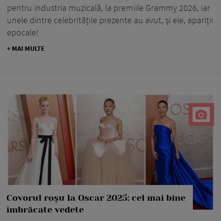
pentru industria muzicală, la premiile Grammy 2026, iar
unele dintre celebritățile prezente au avut, și ele, apariții
epocale!
+ MAI MULTE
Covorul roșu la Oscar 2025: cel mai bine
îmbrăcate vedete