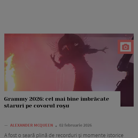
Grammy 2026: cel mai bine îmbrăcate
staruri pe covorul roșu
—
ALEXANDER MCQUEEN
02 februarie 2026
A fost o seară plină de recorduri și momente istorice