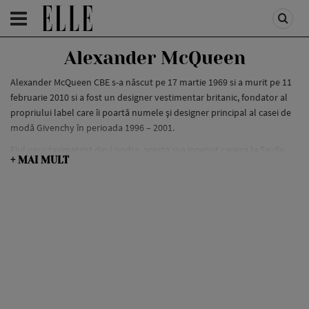
HOMEPAGE
/
PEOPLE
/
STAR STYLE
Alexander McQueen
Alexander McQueen CBE s-a născut pe 17 martie 1969 si a murit pe 11
februarie 2010 si a fost un designer vestimentar britanic, fondator al
propriului label care îi poartă numele și designer principal al casei de
modă Givenchy în perioada 1996 – 2001.
Fiul unui taximetrist din Londra, acesta si-a inceput cariera la Savile
+ MAI MULT
Row, inainte de a-si lansa propriul brand si de a lucra ca director
creativ pentru Givenchy. Cunoscut pentru prezentarile sale
spectaculoase si nu de putine ori controversate, Alexander McQueen a
fost unul dintre cei mai renumiti designeri britanici, sustinut de
legendara Isabella Blow si ale carui creatii au fost purtate de staruri
precum David Bowie sau Kate Moss.