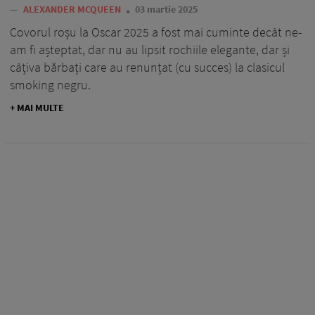
—
ALEXANDER MCQUEEN
03 martie 2025
Covorul roșu la Oscar 2025 a fost mai cuminte decât ne-
am fi așteptat, dar nu au lipsit rochiile elegante, dar și
câțiva bărbați care au renunțat (cu succes) la clasicul
smoking negru.
+ MAI MULTE