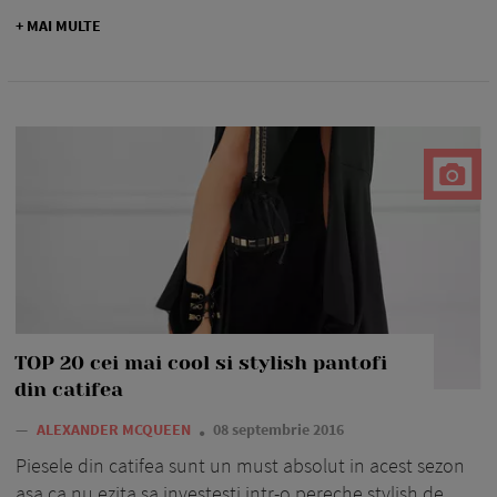
+ MAI MULTE
TOP 20 cei mai cool si stylish pantofi
din catifea
—
ALEXANDER MCQUEEN
08 septembrie 2016
Piesele din catifea sunt un must absolut in acest sezon
asa ca nu ezita sa investesti intr-o pereche stylish de