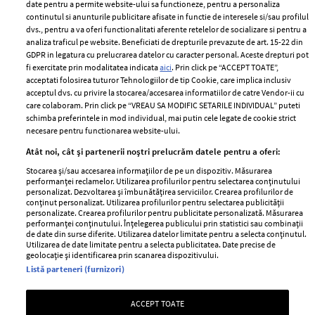
ELLE Style Awards
Termeni si conditii
date pentru a permite website-ului sa functioneze, pentru a personaliza
2024
continutul si anunturile publicitare afisate in functie de interesele si/sau profilul
Politica de
dvs., pentru a va oferi functionalitati aferente retelelor de socializare si pentru a
Despre ELLE
confidențialitate
analiza traficul pe website. Beneficiati de drepturile prevazute de art. 15-22 din
Romania
GDPR in legatura cu prelucrarea datelor cu caracter personal. Aceste drepturi pot
Politica de cookies
fi exercitate prin modalitatea indicata
aici
. Prin click pe “ACCEPT TOATE”,
Contact
Publicitate
acceptati folosirea tuturor Tehnologiilor de tip Cookie, care implica inclusiv
acceptul dvs. cu privire la stocarea/accesarea informatiilor de catre Vendor-ii cu
Abonamente
care colaboram. Prin click pe “VREAU SA MODIFIC SETARILE INDIVIDUAL” puteti
schimba preferintele in mod individual, mai putin cele legate de cookie strict
necesare pentru functionarea website-ului.
Stiri
Libertatea pentru
Atât noi, cât și partenerii noștri prelucrăm datele pentru a oferi:
femei
GSP
Stocarea și/sau accesarea informațiilor de pe un dispozitiv. Măsurarea
Viva
performanței reclamelor. Utilizarea profilurilor pentru selectarea conținutului
Unica
personalizat. Dezvoltarea și îmbunătățirea serviciilor. Crearea profilurilor de
Avantaje
conținut personalizat. Utilizarea profilurilor pentru selectarea publicității
Baby
personalizate. Crearea profilurilor pentru publicitate personalizată. Măsurarea
Retete practice
performanței conținutului. Înțelegerea publicului prin statistici sau combinații
Retete
de date din surse diferite. Utilizarea datelor limitate pentru a selecta conținutul.
Utilizarea de date limitate pentru a selecta publicitatea. Date precise de
geolocație și identificarea prin scanarea dispozitivului.
Pariază responsabil! Decizia ONJN nr. 821/25.09.2025.
Listă parteneri (furnizori)
Jocurile de noroc sunt interzise minorilor.
ACCEPT TOATE