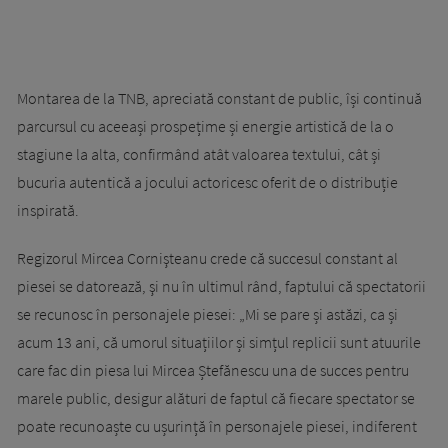
Montarea de la TNB, apreciată constant de public, își continuă
parcursul cu aceeași prospețime și energie artistică de la o
stagiune la alta, confirmând atât valoarea textului, cât și
bucuria autentică a jocului actoricesc oferit de o distribuție
inspirată.
Regizorul Mircea Cornişteanu crede că succesul constant al
piesei se datorează, şi nu în ultimul rând, faptului că spectatorii
se recunosc în personajele piesei: „Mi se pare și astăzi, ca și
acum 13 ani, că umorul situațiilor și simțul replicii sunt atuurile
care fac din piesa lui Mircea Ștefănescu una de succes pentru
marele public, desigur alături de faptul că fiecare spectator se
poate recunoaște cu ușurință în personajele piesei, indiferent