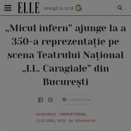
Adaugă ca sursă
„Micul infern” ajunge la a
350-a reprezentație pe
scena Teatrului Național
„I.L. Caragiale” din
București
Urmărește-ne
HOMEPAGE
/
ADVERTORIAL
,
13.05.2026, 14:56
de
Advertorial