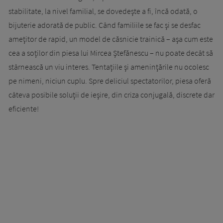
stabilitate, la nivel familial, se dovedeşte a fi, încă odată, o
bijuterie adorată de public. Când familiile se fac şi se desfac
ameţitor de rapid, un model de căsnicie trainică – aşa cum este
cea a soţilor din piesa lui Mircea Ştefănescu – nu poate decât să
stârnească un viu interes. Tentaţiile şi ameninţările nu ocolesc
pe nimeni, niciun cuplu. Spre deliciul spectatorilor, piesa oferă
câteva posibile soluţii de ieşire, din criza conjugală, discrete dar
eficiente!