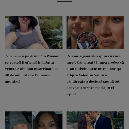
„Surioara e pe drum!” :o Wooow,
„Nu mi-e jenă să o spun cu voce
ce veste!! E oficial! Îndrăgita
tare”. Când toată lumea credea că
vedetă e din nou însărcinată, la
s-au liniștit apele între Codruța
40 de ani! Uite ce frumos a
Filip și Valentin Sanfira,
anunțat!
cântăreața a decis să spună tot
adevărul despre mariajul ei
eșuat