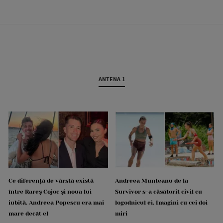
ANTENA 1
Ce diferență de vârstă există
Andreea Munteanu de la
între Rareș Cojoc și noua lui
Survivor s-a căsătorit civil cu
iubită. Andreea Popescu era mai
logodnicul ei. Imagini cu cei doi
mare decât el
miri