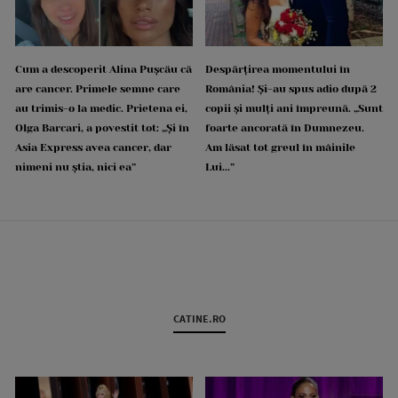
Cum a descoperit Alina Pușcău că
Despărțirea momentului în
are cancer. Primele semne care
România! Și-au spus adio după 2
au trimis-o la medic. Prietena ei,
copii și mulți ani împreună. „Sunt
Olga Barcari, a povestit tot: „Și în
foarte ancorată în Dumnezeu.
Asia Express avea cancer, dar
Am lăsat tot greul în mâinile
nimeni nu știa, nici ea”
Lui...”
CATINE.RO