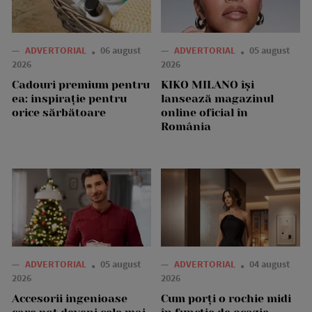
—
ADVERTORIAL
06 august
—
ADVERTORIAL
05 august
2026
2026
Cadouri premium pentru
KIKO MILANO își
ea: inspirație pentru
lansează magazinul
orice sărbătoare
online oficial în
România
—
ADVERTORIAL
05 august
—
ADVERTORIAL
04 august
2026
2026
Accesorii ingenioase
Cum porți o rochie midi