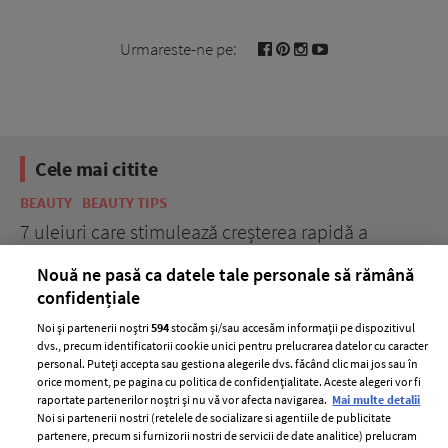
Urmareste-ne pe:
Cele mai citite
BEAUTY
BEAUTY TIPS
BE
țe
7 uleiuri care stimulează creșterea rapidă a
Ce
părului
de
Nouă ne pasă ca datele tale personale să rămână
confidențiale
Noi și partenerii noștri
594
stocăm și/sau accesăm informații pe dispozitivul
dvs., precum identificatorii cookie unici pentru prelucrarea datelor cu caracter
personal. Puteți accepta sau gestiona alegerile dvs. făcând clic mai jos sau în
orice moment, pe pagina cu politica de confidențialitate. Aceste alegeri vor fi
raportate partenerilor noștri și nu vă vor afecta navigarea.
Mai multe detalii
Noi si partenerii nostri (retelele de socializare si agentiile de publicitate
partenere, precum si furnizorii nostri de servicii de date analitice) prelucram