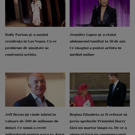
Dolly Parton și-a anulat
Jennifer Lopez și-a etalat
rezidența în Las Vegas. Cu ce
abdomenul tonifiat la 56 de ani.
probleme de sănătate se
Ce imagini a postat artista în
confruntă artista
mediul online
Jeff Bezos își vinde iahtul în
Regina Elisabeta ar fi refuzat să
valoare de 500 de milioane de
preia apelurile Prințului Harry
dolari. Ce sumă a cerut
fără un martor lângă ea. De ce a
miliardarul pentru nava sa, Koru
ajuns să facă un asemenea gest