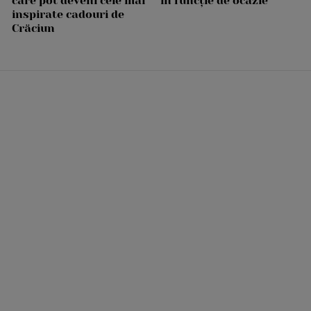
care pot deveni cele mai
în funcție de ocazie
inspirate cadouri de
Crăciun