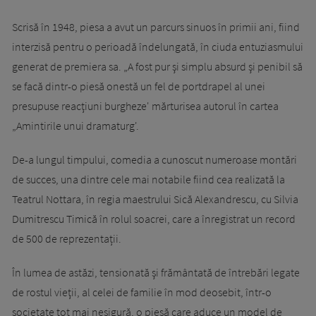
Scrisă în 1948, piesa a avut un parcurs sinuos în primii ani, fiind
interzisă pentru o perioadă îndelungată, în ciuda entuziasmului
generat de premiera sa. „A fost pur şi simplu absurd şi penibil să
se facă dintr-o piesă onestă un fel de portdrapel al unei
presupuse reacţiuni burgheze' mărturisea autorul în cartea
„Amintirile unui dramaturg'.
De-a lungul timpului, comedia a cunoscut numeroase montări
de succes, una dintre cele mai notabile fiind cea realizată la
Teatrul Nottara, în regia maestrului Sică Alexandrescu, cu Silvia
Dumitrescu Timică în rolul soacrei, care a înregistrat un record
de 500 de reprezentații.
În lumea de astăzi, tensionată şi frământată de întrebări legate
de rostul vieţii, al celei de familie în mod deosebit, într-o
societate tot mai nesigură, o piesă care aduce un model de