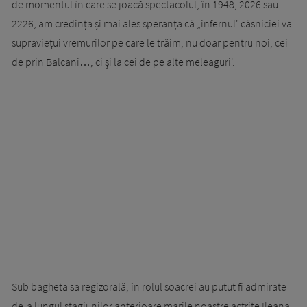
de momentul în care se joacă spectacolul, în 1948, 2026 sau
2226, am credința și mai ales speranța că „infernul' căsniciei va
supraviețui vremurilor pe care le trăim, nu doar pentru noi, cei
de prin Balcani…, ci și la cei de pe alte meleaguri'.
Sub bagheta sa regizorală, în rolul soacrei au putut fi admirate
de-a lungul stagiunilor anterioare marile noastre actrițe Ileana