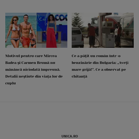
Motivul pentru care Mircea
Ce a pățit un român într-o
Badea și Carmen Brumă nu
benzinărie din Bulgaria: „Aveți
mănâncă niciodată împreună.
mare grijă!”. Ce a observat pe
Detalii neștiute din viața lor de
chitanță
cuplu
UNICA.RO