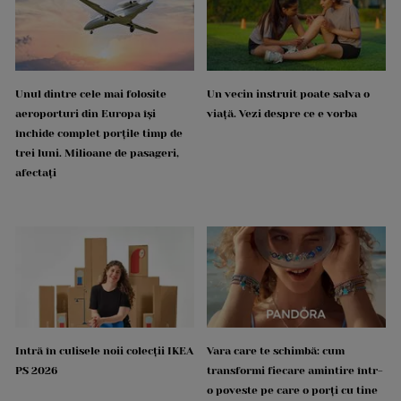
Unul dintre cele mai folosite
Un vecin instruit poate salva o
aeroporturi din Europa își
viață. Vezi despre ce e vorba
închide complet porțile timp de
trei luni. Milioane de pasageri,
afectați
Intră în culisele noii colecții IKEA
Vara care te schimbă: cum
PS 2026
transformi fiecare amintire într-
o poveste pe care o porți cu tine