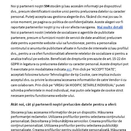
Noi și partenerii noștri
594
stocăm și/sau accesăm informații pe dispozitivul
dvs., precum identificatorii cookie unici pentru prelucrarea datelor cu caracter
personal. Puteți accepta sau gestiona alegerile dvs. făcând clic mai jos sau în
orice moment, pe pagina cu politica de confidențialitate. Aceste alegeri vor fi
raportate partenerilor noștri și nu vă vor afecta navigarea.
Mai multe detalii
Noi si partenerii nostri (retelele de socializare si agentiile de publicitate
partenere, precum si furnizorii nostri de servicii de date analitice) prelucram
ELLE Style Awards
Termeni si conditii
date pentru a permite website-ului sa functioneze, pentru a personaliza
2024
continutul si anunturile publicitare afisate in functie de interesele si/sau profilul
Politica de
dvs., pentru a va oferi functionalitati aferente retelelor de socializare si pentru a
Despre ELLE
confidențialitate
analiza traficul pe website. Beneficiati de drepturile prevazute de art. 15-22 din
Romania
GDPR in legatura cu prelucrarea datelor cu caracter personal. Aceste drepturi pot
Politica de cookies
fi exercitate prin modalitatea indicata
aici
. Prin click pe “ACCEPT TOATE”,
Contact
Publicitate
acceptati folosirea tuturor Tehnologiilor de tip Cookie, care implica inclusiv
acceptul dvs. cu privire la stocarea/accesarea informatiilor de catre Vendor-ii cu
Abonamente
care colaboram. Prin click pe “VREAU SA MODIFIC SETARILE INDIVIDUAL” puteti
schimba preferintele in mod individual, mai putin cele legate de cookie strict
necesare pentru functionarea website-ului.
Stiri
Libertatea pentru
Atât noi, cât și partenerii noștri prelucrăm datele pentru a oferi:
femei
GSP
Stocarea și/sau accesarea informațiilor de pe un dispozitiv. Măsurarea
Viva
performanței reclamelor. Utilizarea profilurilor pentru selectarea conținutului
Unica
personalizat. Dezvoltarea și îmbunătățirea serviciilor. Crearea profilurilor de
Avantaje
conținut personalizat. Utilizarea profilurilor pentru selectarea publicității
Baby
personalizate. Crearea profilurilor pentru publicitate personalizată. Măsurarea