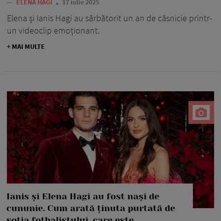
—
ELENA HAGI
17 iulie 2025
Elena și Ianis Hagi au sărbătorit un an de căsnicie printr-
un videoclip emoționant.
+ MAI MULTE
Ianis și Elena Hagi au fost nași de
cununie. Cum arată ținuta purtată de
soția fotbalistului, care este