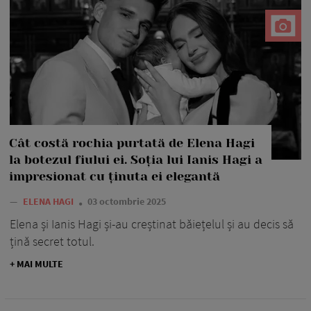
Cât costă rochia purtată de Elena Hagi
la botezul fiului ei. Soția lui Ianis Hagi a
impresionat cu ținuta ei elegantă
—
ELENA HAGI
03 octombrie 2025
Elena și Ianis Hagi și-au creștinat băiețelul și au decis să
țină secret totul.
+ MAI MULTE