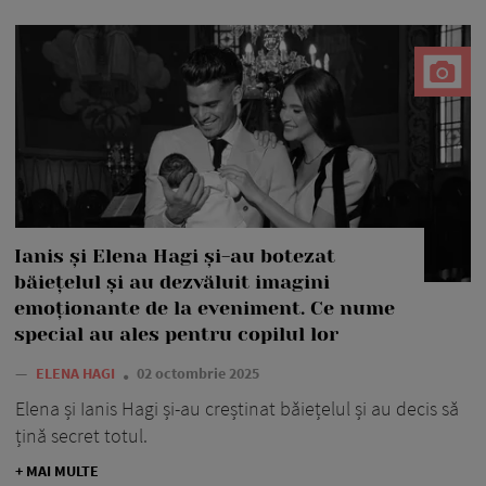
Ianis și Elena Hagi și-au botezat
băiețelul și au dezvăluit imagini
emoționante de la eveniment. Ce nume
special au ales pentru copilul lor
—
ELENA HAGI
02 octombrie 2025
Elena și Ianis Hagi și-au creștinat băiețelul și au decis să
țină secret totul.
+ MAI MULTE