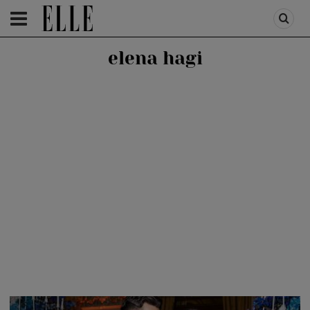
HOMEPAGE
/
PEOPLE
/
STIRI VEDETE
elena hagi