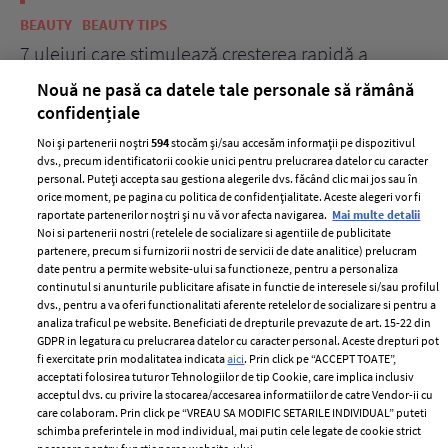
BEAUTY
BEAUTY TIPS
BE
țe
7 uleiuri care stimulează creșterea rapidă a
Ce
părului
de
Nouă ne pasă ca datele tale personale să rămână
confidențiale
Noi și partenerii noștri
594
stocăm și/sau accesăm informații pe dispozitivul
dvs., precum identificatorii cookie unici pentru prelucrarea datelor cu caracter
personal. Puteți accepta sau gestiona alegerile dvs. făcând clic mai jos sau în
orice moment, pe pagina cu politica de confidențialitate. Aceste alegeri vor fi
raportate partenerilor noștri și nu vă vor afecta navigarea.
Mai multe detalii
Noi si partenerii nostri (retelele de socializare si agentiile de publicitate
partenere, precum si furnizorii nostri de servicii de date analitice) prelucram
date pentru a permite website-ului sa functioneze, pentru a personaliza
ELLE Style Awards
Termeni si conditii
continutul si anunturile publicitare afisate in functie de interesele si/sau profilul
2024
Politica de
dvs., pentru a va oferi functionalitati aferente retelelor de socializare si pentru a
Despre ELLE
confidențialitate
analiza traficul pe website. Beneficiati de drepturile prevazute de art. 15-22 din
GDPR in legatura cu prelucrarea datelor cu caracter personal. Aceste drepturi pot
Romania
Politica de cookies
fi exercitate prin modalitatea indicata
aici
. Prin click pe “ACCEPT TOATE”,
Contact
acceptati folosirea tuturor Tehnologiilor de tip Cookie, care implica inclusiv
Publicitate
acceptul dvs. cu privire la stocarea/accesarea informatiilor de catre Vendor-ii cu
Abonamente
care colaboram. Prin click pe “VREAU SA MODIFIC SETARILE INDIVIDUAL” puteti
schimba preferintele in mod individual, mai putin cele legate de cookie strict