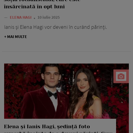
însărcinată în opt luni
—
ELENA HAGI
10 iulie 2025
Ianis și Elena Hagi vor deveni în curând părinți.
+ MAI MULTE
Elena și Ianis Hagi, ședință foto