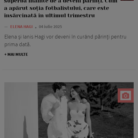
superbă înainte de a deveni părinți. Cum
a apărut soția fotbalistului, care este
însărcinată în ultimul trimestru
—
ELENA HAGI
04 iulie 2025
Elena și Ianis Hagi vor deveni în curând părinți pentru
prima dată.
+ MAI MULTE