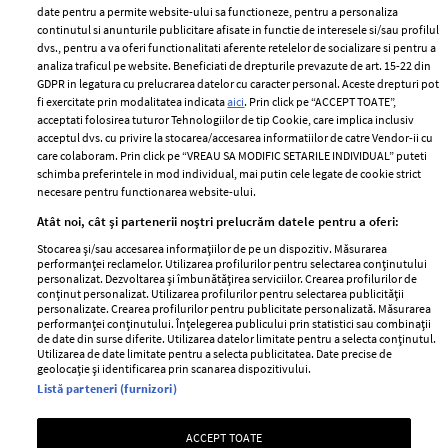
ELLE Style Awards
Termeni si conditii
date pentru a permite website-ului sa functioneze, pentru a personaliza
2024
continutul si anunturile publicitare afisate in functie de interesele si/sau profilul
Politica de
dvs., pentru a va oferi functionalitati aferente retelelor de socializare si pentru a
Despre ELLE
confidențialitate
analiza traficul pe website. Beneficiati de drepturile prevazute de art. 15-22 din
Romania
GDPR in legatura cu prelucrarea datelor cu caracter personal. Aceste drepturi pot
Politica de cookies
fi exercitate prin modalitatea indicata
aici
. Prin click pe “ACCEPT TOATE”,
Contact
Publicitate
acceptati folosirea tuturor Tehnologiilor de tip Cookie, care implica inclusiv
acceptul dvs. cu privire la stocarea/accesarea informatiilor de catre Vendor-ii cu
Abonamente
care colaboram. Prin click pe “VREAU SA MODIFIC SETARILE INDIVIDUAL” puteti
schimba preferintele in mod individual, mai putin cele legate de cookie strict
necesare pentru functionarea website-ului.
Stiri
Libertatea pentru
Atât noi, cât și partenerii noștri prelucrăm datele pentru a oferi:
femei
GSP
Stocarea și/sau accesarea informațiilor de pe un dispozitiv. Măsurarea
Viva
performanței reclamelor. Utilizarea profilurilor pentru selectarea conținutului
Unica
personalizat. Dezvoltarea și îmbunătățirea serviciilor. Crearea profilurilor de
Avantaje
conținut personalizat. Utilizarea profilurilor pentru selectarea publicității
Baby
personalizate. Crearea profilurilor pentru publicitate personalizată. Măsurarea
Retete practice
performanței conținutului. Înțelegerea publicului prin statistici sau combinații
Retete
de date din surse diferite. Utilizarea datelor limitate pentru a selecta conținutul.
Utilizarea de date limitate pentru a selecta publicitatea. Date precise de
geolocație și identificarea prin scanarea dispozitivului.
Pariază responsabil! Decizia ONJN nr. 821/25.09.2025.
Listă parteneri (furnizori)
Jocurile de noroc sunt interzise minorilor.
ACCEPT TOATE