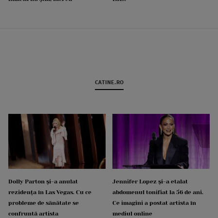
CATINE.RO
Dolly Parton și-a anulat
Jennifer Lopez și-a etalat
rezidența în Las Vegas. Cu ce
abdomenul tonifiat la 56 de ani.
probleme de sănătate se
Ce imagini a postat artista în
confruntă artista
mediul online