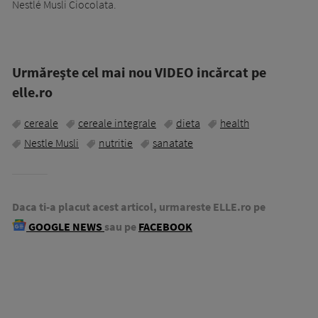
Nestlé Musli Ciocolata.
Urmăreşte cel mai nou VIDEO incărcat pe
elle.ro
cereale
cereale integrale
dieta
health
Nestle Musli
nutritie
sanatate
Daca ti-a placut acest articol, urmareste ELLE.ro pe
GOOGLE NEWS
sau pe
FACEBOOK