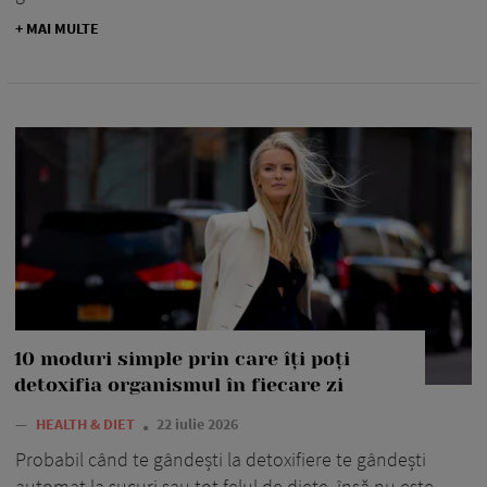
+ MAI MULTE
10 moduri simple prin care îți poți
detoxifia organismul în fiecare zi
—
HEALTH & DIET
22 iulie 2026
Probabil când te gândești la detoxifiere te gândești
automat la sucuri sau tot felul de diete, însă nu este