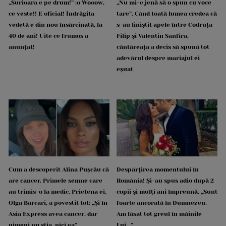
„Surioara e pe drum!” :o Wooow,
„Nu mi-e jenă să o spun cu voce
ce veste!! E oficial! Îndrăgita
tare”. Când toată lumea credea că
vedetă e din nou însărcinată, la
s-au liniștit apele între Codruța
40 de ani! Uite ce frumos a
Filip și Valentin Sanfira,
anunțat!
cântăreața a decis să spună tot
adevărul despre mariajul ei
eșuat
Cum a descoperit Alina Pușcău că
Despărțirea momentului în
are cancer. Primele semne care
România! Și-au spus adio după 2
au trimis-o la medic. Prietena ei,
copii și mulți ani împreună. „Sunt
Olga Barcari, a povestit tot: „Și în
foarte ancorată în Dumnezeu.
Asia Express avea cancer, dar
Am lăsat tot greul în mâinile
nimeni nu știa, nici ea”
Lui...”