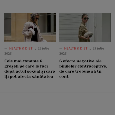
—
HEALTH & DIET
29 iulie
—
HEALTH & DIET
27 iulie
2026
2026
Cele mai comune 6
6 efecte negative ale
greșeli pe care le faci
pilulelor contraceptive,
după actul sexual și care
de care trebuie să ții
îți pot afecta sănătatea
cont