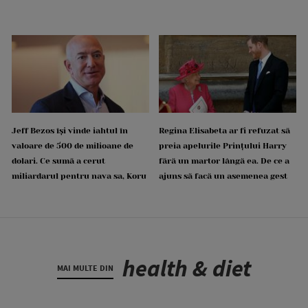
Jeff Bezos își vinde iahtul în
Regina Elisabeta ar fi refuzat să
valoare de 500 de milioane de
preia apelurile Prințului Harry
dolari. Ce sumă a cerut
fără un martor lângă ea. De ce a
miliardarul pentru nava sa, Koru
ajuns să facă un asemenea gest
health & diet
MAI MULTE DIN