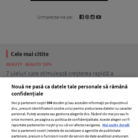
Urmareste-ne pe:
Cele mai citite
BEAUTY
BEAUTY TIPS
BE
țe
7 uleiuri care stimulează creșterea rapidă a
Ce
părului
de
Nouă ne pasă ca datele tale personale să rămână
confidențiale
Noi și partenerii noștri
594
stocăm și/sau accesăm informații pe dispozitivul
dvs., precum identificatorii cookie unici pentru prelucrarea datelor cu caracter
personal. Puteți accepta sau gestiona alegerile dvs. făcând clic mai jos sau în
orice moment, pe pagina cu politica de confidențialitate. Aceste alegeri vor fi
raportate partenerilor noștri și nu vă vor afecta navigarea.
Mai multe detalii
Noi si partenerii nostri (retelele de socializare si agentiile de publicitate
partenere, precum si furnizorii nostri de servicii de date analitice) prelucram