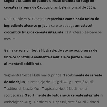
Migdale si Alune de padure
si
Musli Granola cu Fulgi de
cereale si aroma de Capucino
, ambele in format de 260 g.
Noile Nestlé Musli Crocante
reprezinta combinatia unica de
ingrediente alese cu grija,
la care se adauga
amestecul
crocant cu fulgi de cereale integrale
, ce iti ofera o savoare pe
masura!
Gama cerealelor Nestlé Musli este, de asemenea,
o sursa de
fibre ce constituie elemente esentiale ca parte a unei
alimentatii echilibrate.
Segmentul Nestlé Musli mai cuprinde:
3 sortimente de cereale
de mic dejun
, in ambalaje de 350 g si 320 g – Nestlé Musli
Traditional, Nestlé Musli Tropical si Nestlé Musli mar si
scortisoara si
3 sortimente de batoane cu cereale integrale
in
ambalaje de 40 g – Nestlé Musli Capsuni, Nestlé Musli Visine si