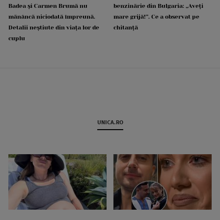
Badea și Carmen Brumă nu
benzinărie din Bulgaria: „Aveți
mănâncă niciodată împreună.
mare grijă!”. Ce a observat pe
Detalii neștiute din viața lor de
chitanță
cuplu
UNICA.RO