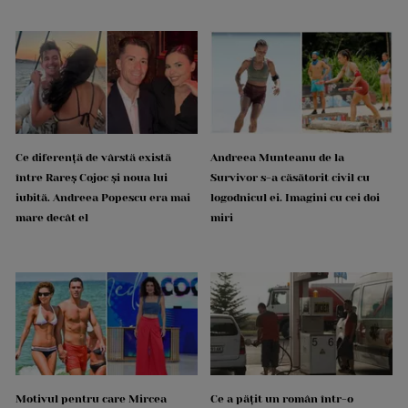
Ce diferență de vârstă există
Andreea Munteanu de la
între Rareș Cojoc și noua lui
Survivor s-a căsătorit civil cu
iubită. Andreea Popescu era mai
logodnicul ei. Imagini cu cei doi
mare decât el
miri
Motivul pentru care Mircea
Ce a pățit un român într-o