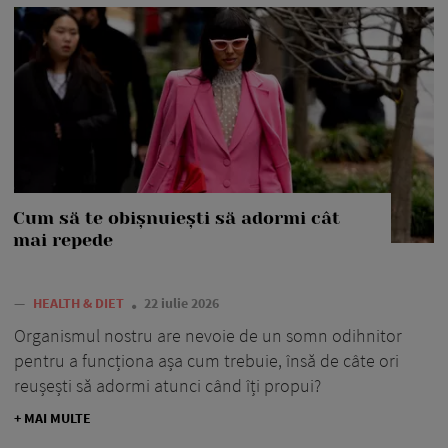
Cum să te obișnuiești să adormi cât
mai repede
—
HEALTH & DIET
22 iulie 2026
Organismul nostru are nevoie de un somn odihnitor
pentru a funcționa așa cum trebuie, însă de câte ori
reușești să adormi atunci când îți propui?
+ MAI MULTE