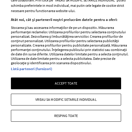
care colaboram. Prin click pe “VREAU SA MODIFIC SETARILE INDIVIDUAL” puteti
schimba preferintele in mod individual, mai putin cele legate de cookie strict
necesare pentru functionarea website-ului.
Atât noi, cât și partenerii noștri prelucrăm datele pentru a oferi:
Stocarea și/sau accesarea informațiilor de pe un dispozitiv. Măsurarea
performanței reclamelor. Utilizarea profilurilor pentru selectarea conținutului
personalizat. Dezvoltarea și îmbunătățirea serviciilor. Crearea profilurilor de
conținut personalizat. Utilizarea profilurilor pentru selectarea publicității
personalizate. Crearea profilurilor pentru publicitate personalizată. Măsurarea
performanței conținutului. Înțelegerea publicului prin statistici sau combinații
de date din surse diferite. Utilizarea datelor limitate pentru a selecta conținutul.
Utilizarea de date limitate pentru a selecta publicitatea. Date precise de
Adrien Brody – Eroul perfect
geolocație și identificarea prin scanarea dispozitivului.
Listă parteneri (furnizori)
—
VEDETA
04 aprilie 2011
Dupa rolul din filmul “Pianistul”, Adrien Brody a avut
ACCEPT TOATE
parte de o faima la care n-a visat vreodata. Silueta sa
eleganta l-a facut alegerea perfecta pentru roluri din
VREAU SA MODIFIC SETARILE INDIVIDUAL
filme devenite celebre, dar si pentru lista celor mai bine
imbracati barbati. In viata de zi cu zi, adora pistele si...
RESPING TOATE
masinile de viteza.
+ MAI MULTE