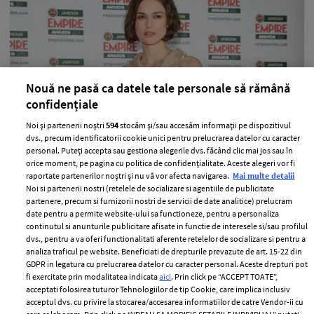
Nouă ne pasă ca datele tale personale să rămână
confidențiale
Noi și partenerii noștri
594
stocăm și/sau accesăm informații pe dispozitivul
Keira Knightley, indragostita de un
dvs., precum identificatorii cookie unici pentru prelucrarea datelor cu caracter
rocker
personal. Puteți accepta sau gestiona alegerile dvs. făcând clic mai jos sau în
orice moment, pe pagina cu politica de confidențialitate. Aceste alegeri vor fi
—
VEDETA
11 aprilie 2011
raportate partenerilor noștri și nu vă vor afecta navigarea.
Mai multe detalii
Noi si partenerii nostri (retelele de socializare si agentiile de publicitate
Keira Knightley este din nou indragostita. Noul ei iubit
partenere, precum si furnizorii nostri de servicii de date analitice) prelucram
este rockerul James Righton, membru al formatiei
date pentru a permite website-ului sa functioneze, pentru a personaliza
continutul si anunturile publicitare afisate in functie de interesele si/sau profilul
Klaxons.
dvs., pentru a va oferi functionalitati aferente retelelor de socializare si pentru a
+ MAI MULTE
analiza traficul pe website. Beneficiati de drepturile prevazute de art. 15-22 din
GDPR in legatura cu prelucrarea datelor cu caracter personal. Aceste drepturi pot
fi exercitate prin modalitatea indicata
aici
. Prin click pe “ACCEPT TOATE”,
acceptati folosirea tuturor Tehnologiilor de tip Cookie, care implica inclusiv
acceptul dvs. cu privire la stocarea/accesarea informatiilor de catre Vendor-ii cu