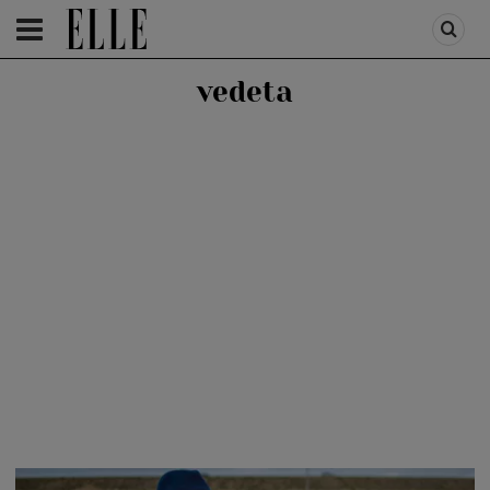
HOMEPAGE
/
PEOPLE
/
STIRI VEDETE
vedeta