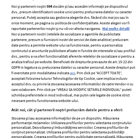
Noi și partenerii noștri
594
stocăm și/sau accesăm informații pe dispozitivul
dvs., precum identificatorii cookie unici pentru prelucrarea datelor cu caracter
personal. Puteți accepta sau gestiona alegerile dvs. făcând clic mai jos sau în
orice moment, pe pagina cu politica de confidențialitate. Aceste alegeri vor fi
raportate partenerilor noștri și nu vă vor afecta navigarea.
Mai multe detalii
Noi si partenerii nostri (retelele de socializare si agentiile de publicitate
partenere, precum si furnizorii nostri de servicii de date analitice) prelucram
ELLE Style Awards
Termeni si conditii
date pentru a permite website-ului sa functioneze, pentru a personaliza
2024
continutul si anunturile publicitare afisate in functie de interesele si/sau profilul
Politica de
dvs., pentru a va oferi functionalitati aferente retelelor de socializare si pentru a
Despre ELLE
confidențialitate
analiza traficul pe website. Beneficiati de drepturile prevazute de art. 15-22 din
Romania
GDPR in legatura cu prelucrarea datelor cu caracter personal. Aceste drepturi pot
Politica de cookies
fi exercitate prin modalitatea indicata
aici
. Prin click pe “ACCEPT TOATE”,
Contact
Publicitate
acceptati folosirea tuturor Tehnologiilor de tip Cookie, care implica inclusiv
acceptul dvs. cu privire la stocarea/accesarea informatiilor de catre Vendor-ii cu
Abonamente
care colaboram. Prin click pe “VREAU SA MODIFIC SETARILE INDIVIDUAL” puteti
schimba preferintele in mod individual, mai putin cele legate de cookie strict
necesare pentru functionarea website-ului.
Stiri
Libertatea pentru
Atât noi, cât și partenerii noștri prelucrăm datele pentru a oferi:
femei
GSP
Stocarea și/sau accesarea informațiilor de pe un dispozitiv. Măsurarea
Viva
performanței reclamelor. Utilizarea profilurilor pentru selectarea conținutului
Unica
personalizat. Dezvoltarea și îmbunătățirea serviciilor. Crearea profilurilor de
Avantaje
conținut personalizat. Utilizarea profilurilor pentru selectarea publicității
Baby
personalizate. Crearea profilurilor pentru publicitate personalizată. Măsurarea