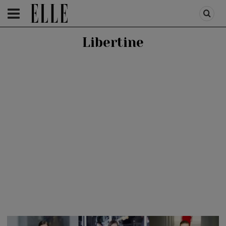
HOMEPAGE
/
FASHION
/
MODA 2017
Libertine