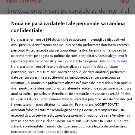
BEAUTY
BEAUTY TIPS
BE
țe
7 uleiuri care stimulează creșterea rapidă a
Ce
părului
de
Nouă ne pasă ca datele tale personale să rămână
confidențiale
Noi și partenerii noștri
594
stocăm și/sau accesăm informații pe dispozitivul
dvs., precum identificatorii cookie unici pentru prelucrarea datelor cu caracter
personal. Puteți accepta sau gestiona alegerile dvs. făcând clic mai jos sau în
orice moment, pe pagina cu politica de confidențialitate. Aceste alegeri vor fi
raportate partenerilor noștri și nu vă vor afecta navigarea.
Mai multe detalii
Noi si partenerii nostri (retelele de socializare si agentiile de publicitate
partenere, precum si furnizorii nostri de servicii de date analitice) prelucram
ELLE Style Awards
Termeni si conditii
date pentru a permite website-ului sa functioneze, pentru a personaliza
2024
continutul si anunturile publicitare afisate in functie de interesele si/sau profilul
Politica de
dvs., pentru a va oferi functionalitati aferente retelelor de socializare si pentru a
Despre ELLE
confidențialitate
analiza traficul pe website. Beneficiati de drepturile prevazute de art. 15-22 din
Romania
GDPR in legatura cu prelucrarea datelor cu caracter personal. Aceste drepturi pot
Politica de cookies
fi exercitate prin modalitatea indicata
aici
. Prin click pe “ACCEPT TOATE”,
Contact
Publicitate
acceptati folosirea tuturor Tehnologiilor de tip Cookie, care implica inclusiv
acceptul dvs. cu privire la stocarea/accesarea informatiilor de catre Vendor-ii cu
Abonamente
care colaboram. Prin click pe “VREAU SA MODIFIC SETARILE INDIVIDUAL” puteti
schimba preferintele in mod individual, mai putin cele legate de cookie strict
necesare pentru functionarea website-ului.