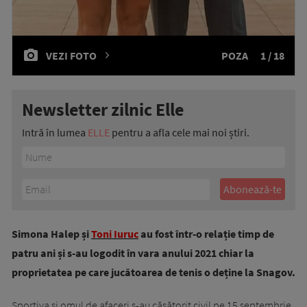
VEZI FOTO
POZA
1 / 18
Newsletter zilnic Elle
Intră în lumea
ELLE
pentru a afla cele mai noi știri.
Simona Halep și
Toni Iuruc
au fost într-o relație timp de
patru ani și s-au logodit în vara anului 2021 chiar la
proprietatea pe care jucătoarea de tenis o deține la Snagov.
Sportiva și omul de afaceri s-au căsătorit civil pe 15 septembrie