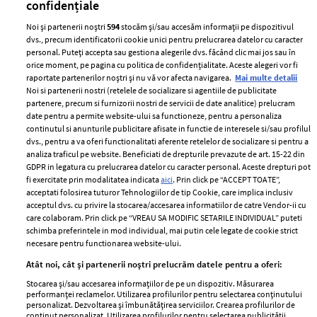
confidențiale
Noi și partenerii noștri
594
stocăm și/sau accesăm informații pe dispozitivul
dvs., precum identificatorii cookie unici pentru prelucrarea datelor cu caracter
personal. Puteți accepta sau gestiona alegerile dvs. făcând clic mai jos sau în
orice moment, pe pagina cu politica de confidențialitate. Aceste alegeri vor fi
raportate partenerilor noștri și nu vă vor afecta navigarea.
Mai multe detalii
Noi si partenerii nostri (retelele de socializare si agentiile de publicitate
partenere, precum si furnizorii nostri de servicii de date analitice) prelucram
ELLE Style Awards
Termeni si conditii
date pentru a permite website-ului sa functioneze, pentru a personaliza
2024
continutul si anunturile publicitare afisate in functie de interesele si/sau profilul
Politica de
dvs., pentru a va oferi functionalitati aferente retelelor de socializare si pentru a
Despre ELLE
confidențialitate
analiza traficul pe website. Beneficiati de drepturile prevazute de art. 15-22 din
Romania
GDPR in legatura cu prelucrarea datelor cu caracter personal. Aceste drepturi pot
Politica de cookies
fi exercitate prin modalitatea indicata
aici
. Prin click pe “ACCEPT TOATE”,
Contact
Publicitate
acceptati folosirea tuturor Tehnologiilor de tip Cookie, care implica inclusiv
acceptul dvs. cu privire la stocarea/accesarea informatiilor de catre Vendor-ii cu
Abonamente
care colaboram. Prin click pe “VREAU SA MODIFIC SETARILE INDIVIDUAL” puteti
schimba preferintele in mod individual, mai putin cele legate de cookie strict
necesare pentru functionarea website-ului.
Stiri
Libertatea pentru
Atât noi, cât și partenerii noștri prelucrăm datele pentru a oferi:
femei
GSP
Stocarea și/sau accesarea informațiilor de pe un dispozitiv. Măsurarea
Viva
performanței reclamelor. Utilizarea profilurilor pentru selectarea conținutului
Unica
personalizat. Dezvoltarea și îmbunătățirea serviciilor. Crearea profilurilor de
Avantaje
conținut personalizat. Utilizarea profilurilor pentru selectarea publicității