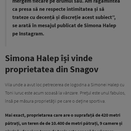
mergem fiecare pe drumul său. Am răgămintea
ca presa să ne respecte intimitatea și să
trateze cu decență și discreție acest subiect”,
se arată în mesajul publicat de Simona Halep
pe Instagram.
Simona Halep își vinde
proprietatea din Snagov
Vila unde a avut loc petrecerea de logodna a Simonei Halep cu
Toni Iuruc este acum scoasă la vânzare. Prețul este unul fabulos,
însă pe măsura proprietății pe care o deține sportiva.
Mai exact, proprietarea care are o suprafață de 420 metri
pătrați, un teren de de 10.400 de metri pătrați, 9 camere și