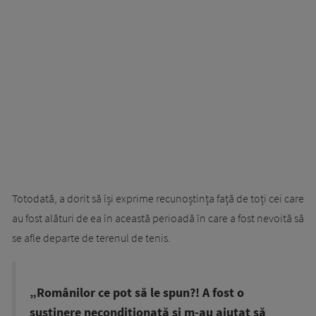
Totodată, a dorit să își exprime recunoștința față de toți cei care
au fost alături de ea în această perioadă în care a fost nevoită să
se afle departe de terenul de tenis.
„Românilor ce pot să le spun?! A fost o
susţinere necondiţionată şi m-au ajutat să