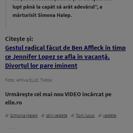
lupt până la capăt să arăt adevărul”, a
mărturisit Simona Halep.
Citește și:
Gestul radical făcut de Ben Affleck în timp
ce Jennifer Lopez se afla în vacanță.
Divorțul lor pare iminent
Foto: Arhiva ELLE, Tiktok
Urmăreşte cel mai nou VIDEO incărcat pe
elle.ro
Simona Halep
stiri vedete
Toni Iuruc
vedete