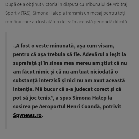
După ce a obținut victoria în disputa cu Tribunalul de Arbitraj
Sportiv (TAS), Simona Halep a transmis un mesaj pentru toți
românii care au fost alături de ea în această perioadă dificilă.
„A fost o veste minunată, aşa cum visam,
pentru că aşa trebuia să fie. Adevărul a ieşit la
suprafaţă şi în sinea mea mereu am ştiut că nu
am făcut nimic şi că nu am luat niciodată o
substanţă interzisă şi nici nu am avut această
intenţie. Mă bucur că s-a judecat corect şi că
pot să joc tenis.”, a spus Simona Halep la
sosirea pe Aeroportul Henri Coandă, potrivit
Spynews.ro
.