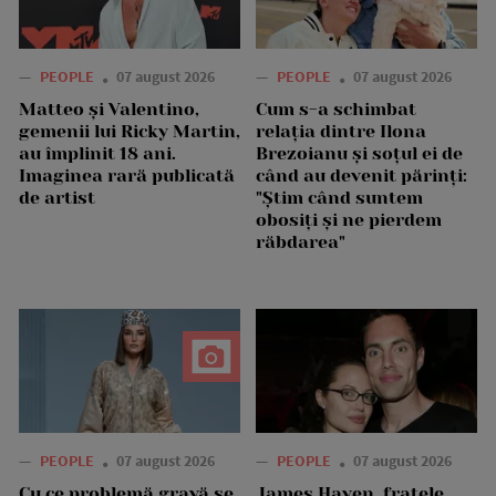
—
PEOPLE
07 august 2026
—
PEOPLE
07 august 2026
Matteo și Valentino,
Cum s-a schimbat
gemenii lui Ricky Martin,
relația dintre Ilona
au împlinit 18 ani.
Brezoianu și soțul ei de
Imaginea rară publicată
când au devenit părinți:
de artist
"Știm când suntem
obosiți și ne pierdem
răbdarea"
—
PEOPLE
07 august 2026
—
PEOPLE
07 august 2026
Cu ce problemă gravă se
James Haven, fratele