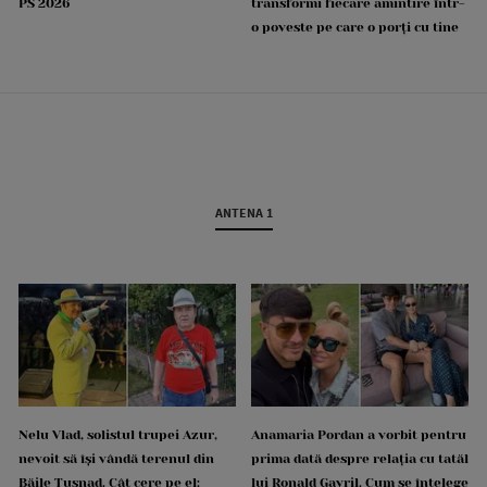
PS 2026
transformi fiecare amintire într-
o poveste pe care o porți cu tine
ANTENA 1
Nelu Vlad, solistul trupei Azur,
Anamaria Pordan a vorbit pentru
nevoit să își vândă terenul din
prima dată despre relația cu tatăl
Băile Tușnad. Cât cere pe el:
lui Ronald Gavril. Cum se înțelege