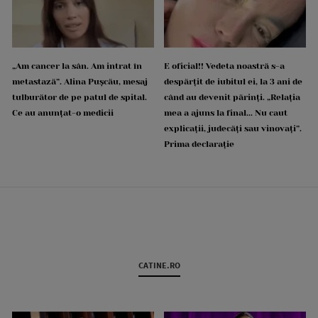
„Am cancer la sân. Am intrat în
E oficial!! Vedeta noastră s-a
metastază”. Alina Pușcău, mesaj
despărțit de iubitul ei, la 3 ani de
tulburător de pe patul de spital.
când au devenit părinți. „Relația
Ce au anunțat-o medicii
mea a ajuns la final... Nu caut
explicații, judecăți sau vinovați”.
Prima declarație
CATINE.RO