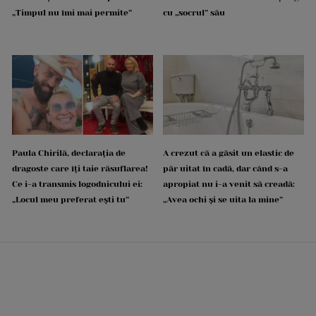
„Timpul nu îmi mai permite”
cu „socrul” său
Paula Chirilă, declarația de
A crezut că a găsit un elastic de
dragoste care îți taie răsuflarea!
păr uitat în cadă, dar când s-a
Ce i-a transmis logodnicului ei:
apropiat nu i-a venit să creadă:
„Locul meu preferat ești tu”
„Avea ochi și se uita la mine”