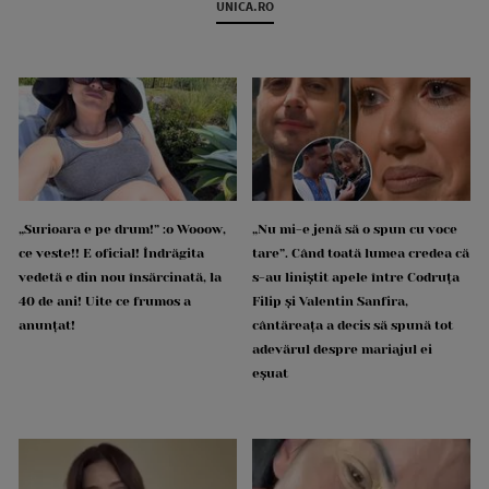
UNICA.RO
„Surioara e pe drum!” :o Wooow,
„Nu mi-e jenă să o spun cu voce
ce veste!! E oficial! Îndrăgita
tare”. Când toată lumea credea că
vedetă e din nou însărcinată, la
s-au liniștit apele între Codruța
40 de ani! Uite ce frumos a
Filip și Valentin Sanfira,
anunțat!
cântăreața a decis să spună tot
adevărul despre mariajul ei
eșuat