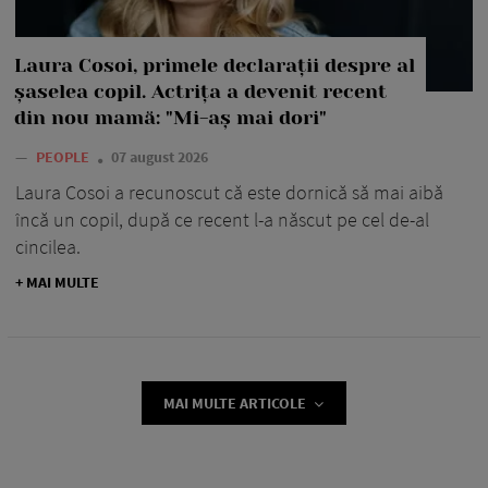
Laura Cosoi, primele declarații despre al
șaselea copil. Actrița a devenit recent
din nou mamă: "Mi-aș mai dori"
—
PEOPLE
07 august 2026
Laura Cosoi a recunoscut că este dornică să mai aibă
încă un copil, după ce recent l-a născut pe cel de-al
cincilea.
+ MAI MULTE
MAI MULTE ARTICOLE