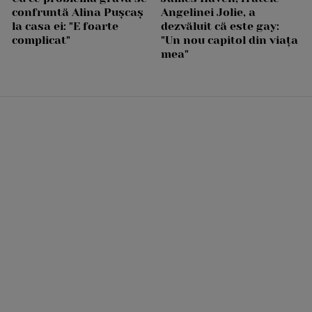
confruntă Alina Pușcaș
Angelinei Jolie, a
la casa ei: "E foarte
dezvăluit că este gay:
complicat"
"Un nou capitol din viața
mea"