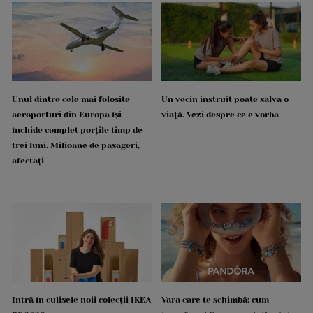
Unul dintre cele mai folosite
Un vecin instruit poate salva o
aeroporturi din Europa își
viață. Vezi despre ce e vorba
închide complet porțile timp de
trei luni. Milioane de pasageri,
afectați
Intră în culisele noii colecții IKEA
Vara care te schimbă: cum