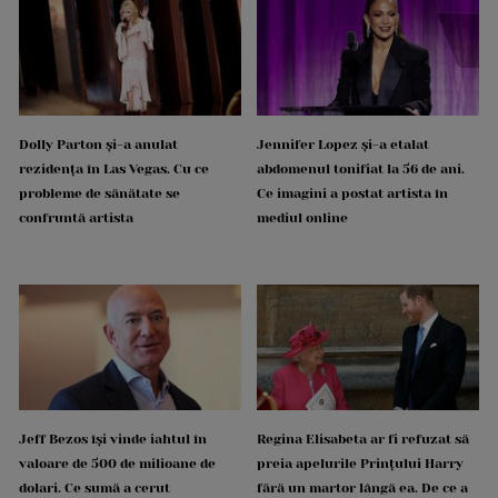
Dolly Parton și-a anulat
Jennifer Lopez și-a etalat
rezidența în Las Vegas. Cu ce
abdomenul tonifiat la 56 de ani.
probleme de sănătate se
Ce imagini a postat artista în
confruntă artista
mediul online
Jeff Bezos își vinde iahtul în
Regina Elisabeta ar fi refuzat să
valoare de 500 de milioane de
preia apelurile Prințului Harry
dolari. Ce sumă a cerut
fără un martor lângă ea. De ce a