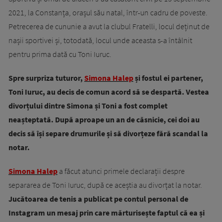
2021, la Constanța, orașul său natal, într-un cadru de poveste.
Petrecerea de cununie a avut la clubul Fratelli, locul deținut de
nașii sportivei și, totodată, locul unde aceasta s-a întâlnit
pentru prima dată cu Toni Iuruc.
Spre surpriza tuturor,
Simona Halep
și fostul ei partener,
Toni Iuruc, au decis de comun acord să se despartă. Vestea
divorțului dintre Simona și Toni a fost complet
neașteptată. După aproape un an de căsnicie, cei doi au
decis să își separe drumurile și să divorțeze fără scandal la
notar.
Simona Halep
a făcut atunci primele declarații despre
separarea de Toni Iuruc, după ce aceștia au divorțat la notar.
Jucătoarea de tenis a publicat pe contul personal de
Instagram un mesaj prin care mărturisește faptul că ea și