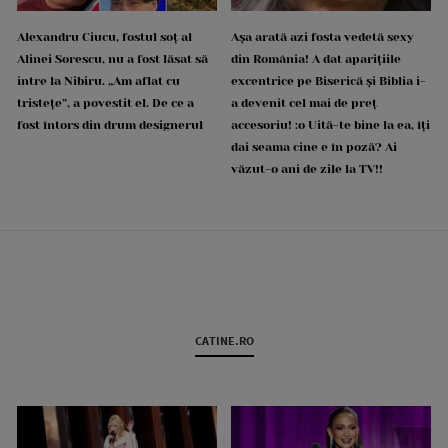
Alexandru Ciucu, fostul soț al
Așa arată azi fosta vedetă sexy
Alinei Sorescu, nu a fost lăsat să
din România! A dat aparițiile
intre la Nibiru. „Am aflat cu
excentrice pe Biserică și Biblia i-
tristețe”, a povestit el. De ce a
a devenit cel mai de preț
fost întors din drum designerul
accesoriu! :o Uită-te bine la ea, îți
dai seama cine e în poză? Ai
văzut-o ani de zile la TV!!
CATINE.RO