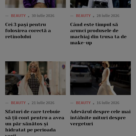
—
BEAUTY
30 iulie 2026
—
BEAUTY
28 iulie 2026
Cei 3 pași pentru
Când este timpul să
folosirea corectă a
arunci produsele de
retinolului
machiaj din trusa ta de
make-up
—
BEAUTY
21 iulie 2026
—
BEAUTY
16 iulie 2026
Sfaturi de care trebuie
Adevărul despre cele mai
să ții cont pentru a avea
întâlnite mituri despre
un păr sănătos și
vergeturi
hidratat pe perioada
verii