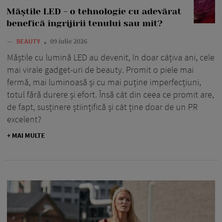
Măștile LED - o tehnologie cu adevărat
benefică îngrijirii tenului sau mit?
—
BEAUTY
09 iulie 2026
Măștile cu lumină LED au devenit, în doar câțiva ani, cele
mai virale gadget-uri de beauty. Promit o piele mai
fermă, mai luminoasă și cu mai puține imperfecțiuni,
totul fără durere și efort. Însă cât din ceea ce promit are,
de fapt, susținere științifică și cât ține doar de un PR
excelent?
+ MAI MULTE