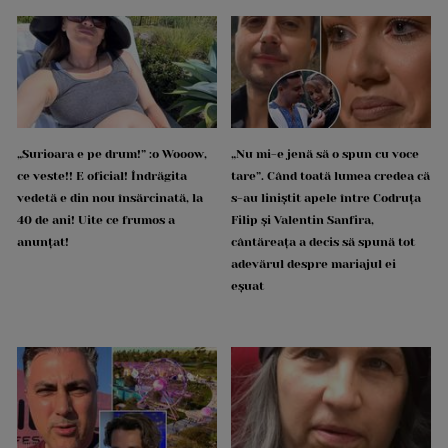
„Surioara e pe drum!” :o Wooow,
„Nu mi-e jenă să o spun cu voce
ce veste!! E oficial! Îndrăgita
tare”. Când toată lumea credea că
vedetă e din nou însărcinată, la
s-au liniștit apele între Codruța
40 de ani! Uite ce frumos a
Filip și Valentin Sanfira,
anunțat!
cântăreața a decis să spună tot
adevărul despre mariajul ei
eșuat