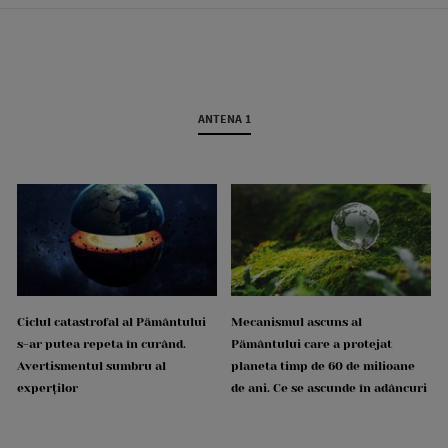
ANTENA 1
Ciclul catastrofal al Pământului
Mecanismul ascuns al
s-ar putea repeta în curând.
Pământului care a protejat
Avertismentul sumbru al
planeta timp de 60 de milioane
experților
de ani. Ce se ascunde în adâncuri