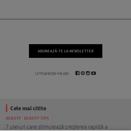
ABONEAZĂ-TE LA NEWSLETTER
Urmareste-ne pe:
Cele mai citite
BEAUTY
BEAUTY TIPS
BE
țe
7 uleiuri care stimulează creșterea rapidă a
Ce