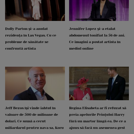
Dolly Parton și-a anulat
Jennifer Lopez și-a etalat
rezidența în Las Vegas. Cu ce
abdomenul tonifiat la 56 de ani.
probleme de sănătate se
Ce imagini a postat artista în
confruntă artista
mediul online
Jeff Bezos își vinde iahtul în
Regina Elisabeta ar fi refuzat să
valoare de 500 de milioane de
preia apelurile Prințului Harry
dolari. Ce sumă a cerut
fără un martor lângă ea. De ce a
miliardarul pentru nava sa, Koru
ajuns să facă un asemenea gest