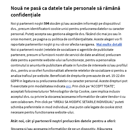
părului
de
Nouă ne pasă ca datele tale personale să rămână
confidențiale
Noi și partenerii noștri
594
stocăm și/sau accesăm informații pe dispozitivul
dvs., precum identificatorii cookie unici pentru prelucrarea datelor cu caracter
personal. Puteți accepta sau gestiona alegerile dvs. făcând clic mai jos sau în
orice moment, pe pagina cu politica de confidențialitate. Aceste alegeri vor fi
raportate partenerilor noștri și nu vă vor afecta navigarea.
Mai multe detalii
Noi si partenerii nostri (retelele de socializare si agentiile de publicitate
partenere, precum si furnizorii nostri de servicii de date analitice) prelucram
ELLE Style Awards
Termeni si conditii
date pentru a permite website-ului sa functioneze, pentru a personaliza
2024
continutul si anunturile publicitare afisate in functie de interesele si/sau profilul
Politica de
dvs., pentru a va oferi functionalitati aferente retelelor de socializare si pentru a
Despre ELLE
confidențialitate
analiza traficul pe website. Beneficiati de drepturile prevazute de art. 15-22 din
Romania
GDPR in legatura cu prelucrarea datelor cu caracter personal. Aceste drepturi pot
Politica de cookies
fi exercitate prin modalitatea indicata
aici
. Prin click pe “ACCEPT TOATE”,
Contact
Publicitate
acceptati folosirea tuturor Tehnologiilor de tip Cookie, care implica inclusiv
acceptul dvs. cu privire la stocarea/accesarea informatiilor de catre Vendor-ii cu
Abonamente
care colaboram. Prin click pe “VREAU SA MODIFIC SETARILE INDIVIDUAL” puteti
schimba preferintele in mod individual, mai putin cele legate de cookie strict
necesare pentru functionarea website-ului.
Stiri
Libertatea pentru
Atât noi, cât și partenerii noștri prelucrăm datele pentru a oferi:
femei
GSP
Stocarea și/sau accesarea informațiilor de pe un dispozitiv. Măsurarea