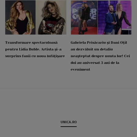
Transformare spectaculoasă
Gabriela Prisăcariu și Dani Oțil
pentru Lidia Buble. Artista și-a
au dezvăluit un detaliu
surprins fanii cu noua înfățișare
neașteptat despre nunta lor! Cei
doi au aniversat 3 ani de la
eveniment
UNICA.RO