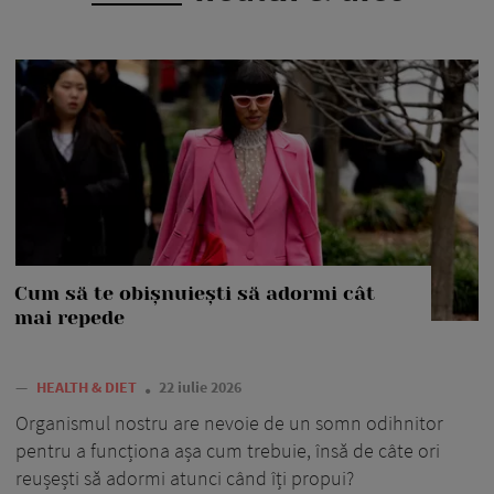
Cum să te obișnuiești să adormi cât
mai repede
—
HEALTH & DIET
22 iulie 2026
Organismul nostru are nevoie de un somn odihnitor
pentru a funcționa așa cum trebuie, însă de câte ori
reușești să adormi atunci când îți propui?