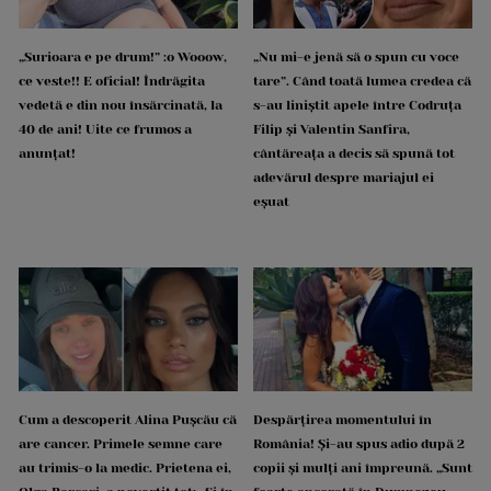
„Surioara e pe drum!” :o Wooow,
„Nu mi-e jenă să o spun cu voce
ce veste!! E oficial! Îndrăgita
tare”. Când toată lumea credea că
vedetă e din nou însărcinată, la
s-au liniștit apele între Codruța
40 de ani! Uite ce frumos a
Filip și Valentin Sanfira,
anunțat!
cântăreața a decis să spună tot
adevărul despre mariajul ei
eșuat
Cum a descoperit Alina Pușcău că
Despărțirea momentului în
are cancer. Primele semne care
România! Și-au spus adio după 2
au trimis-o la medic. Prietena ei,
copii și mulți ani împreună. „Sunt