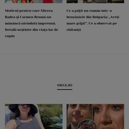
Motivul pentru care Mircea
Ce a pățit un român într-o
Badea și Carmen Brumă nu
benzinărie din Bulgaria: „Aveți
mănâncă niciodată împreună.
mare grijă!”. Ce a observat pe
Detalii neștiute din viața lor de
chitanță
cuplu
UNICA.RO