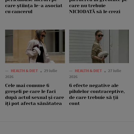
care știința le-a asociat
care nu trebuie
cu cancerul
NICIODATĂ să le crezi
—
HEALTH & DIET
29 iulie
—
HEALTH & DIET
27 iulie
2026
2026
Cele mai comune 6
6 efecte negative ale
greșeli pe care le faci
pilulelor contraceptive,
după actul sexual și care
de care trebuie să ții
îți pot afecta sănătatea
cont