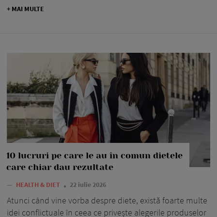
+ MAI MULTE
10 lucruri pe care le au în comun dietele
care chiar dau rezultate
—
HEALTH & DIET
22 iulie 2026
Atunci când vine vorba despre diete, există foarte multe
idei conflictuale în ceea ce privește alegerile produselor