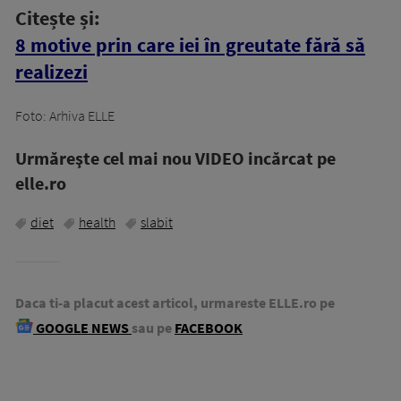
Citește și:
8 motive prin care iei în greutate fără să
realizezi
Foto: Arhiva ELLE
Urmăreşte cel mai nou VIDEO incărcat pe
elle.ro
diet
health
slabit
Daca ti-a placut acest articol, urmareste ELLE.ro pe
GOOGLE NEWS
sau pe
FACEBOOK