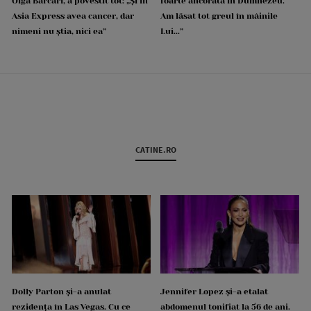
Olga Barcari, a povestit tot: „Și în
foarte ancorată în Dumnezeu.
Asia Express avea cancer, dar
Am lăsat tot greul în mâinile
nimeni nu știa, nici ea”
Lui...”
CATINE.RO
Dolly Parton și-a anulat
Jennifer Lopez și-a etalat
rezidența în Las Vegas. Cu ce
abdomenul tonifiat la 56 de ani.