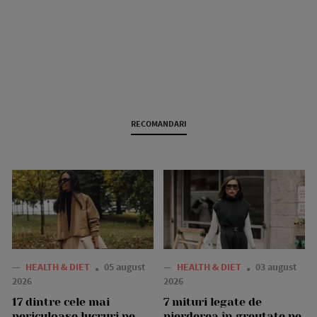
RECOMANDARI
—
HEALTH & DIET
05 august
—
HEALTH & DIET
03 august
2026
2026
17 dintre cele mai
7 mituri legate de
periculoase lucruri pe
pierderea în greutate pe