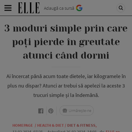
Adaugă ca sursă
3 moduri simple prin care
poți pierde în greutate
atunci când dormi
Ai încercat până acum toate dietele, iar kilogramele în
plus nu dispar? Atunci ar trebui să apelezi la aceste 3
trucuri simple și la îndemână.
Urmărește-ne
HOMEPAGE
/
HEALTH & DIET
/
DIET & FITNESS
,
13.02.2024, 07:25
. Actualizat 26.02.2024, 14:05,
de
ELLE.ro