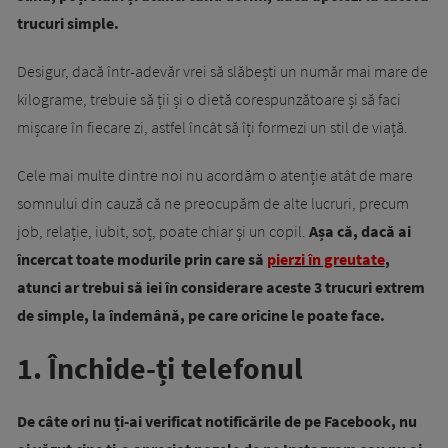
trucuri simple.
Desigur, dacă într-adevăr vrei să slăbești un număr mai mare de
kilograme, trebuie să ții și o dietă corespunzătoare și să faci
mișcare în fiecare zi, astfel încât să îți formezi un stil de viață.
Cele mai multe dintre noi nu acordăm o atenție atât de mare
somnului din cauză că ne preocupăm de alte lucruri, precum
job, relație, iubit, soț, poate chiar și un copil.
Așa că, dacă ai
încercat toate modurile prin care să
pierzi în greutate
,
atunci ar trebui să iei în considerare aceste 3 trucuri extrem
de simple, la îndemână, pe care oricine le poate face.
1. Închide-ți telefonul
De câte ori nu ți-ai verificat notificările de pe Facebook, nu