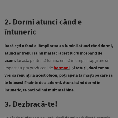
2. Dormi atunci când e
întuneric
Dacă ești o fană a lămpilor sau a luminii atunci când dormi,
atunci ar trebui să nu mai faci acest lucru începând de
acum.
Iar asta pentru că lumina emisă în timpul nopții are un
impact asupra producerii de
hormoni
.
Și totuși, dacă tot nu
vrei să renunți la acest obicei, poți apela la măști pe care să
le folosești înainte de a adormi. Atunci când dormi în
întuneric, te poți odihni mult mai bine.
3. Dezbracă-te!
Oricât de ciudat ar suna, însă, dacă dormi dezbrăcată, șansele