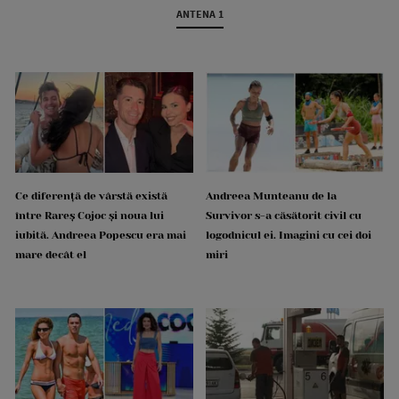
ANTENA 1
Ce diferență de vârstă există
Andreea Munteanu de la
între Rareș Cojoc și noua lui
Survivor s-a căsătorit civil cu
iubită. Andreea Popescu era mai
logodnicul ei. Imagini cu cei doi
mare decât el
miri