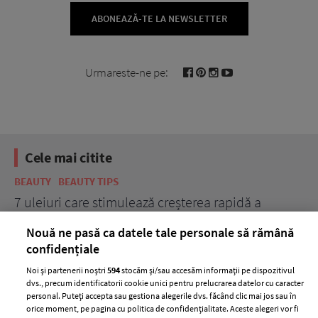
ABONEAZĂ-TE LA NEWSLETTER
Urmareste-ne pe:
Cele mai citite
BEAUTY
BEAUTY TIPS
BE
țe
7 uleiuri care stimulează creșterea rapidă a
Ce
părului
de
Nouă ne pasă ca datele tale personale să rămână
confidențiale
Noi și partenerii noștri
594
stocăm și/sau accesăm informații pe dispozitivul
dvs., precum identificatorii cookie unici pentru prelucrarea datelor cu caracter
personal. Puteți accepta sau gestiona alegerile dvs. făcând clic mai jos sau în
orice moment, pe pagina cu politica de confidențialitate. Aceste alegeri vor fi