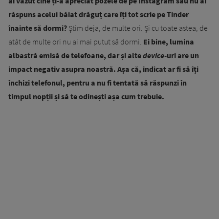
ai văzut cine ți-a apreciat pozele de pe Instagram sau nu ai
răspuns acelui băiat drăguț care îți tot scrie pe Tinder
înainte să dormi?
Știm deja, de multe ori. Și cu toate astea, de
atât de multe ori nu ai mai putut să dormi.
Ei bine, lumina
albastră emisă de telefoane, dar și alte
device
-uri are un
impact negativ asupra noastră. Așa că, indicat ar fi să îți
închizi telefonul, pentru a nu fi tentată să răspunzi în
timpul nopții și să te odinești așa cum trebuie.