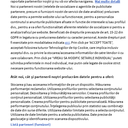
raportate partenerilor noștri și nu vă vor afecta navigarea.
Mai multe detalii
Noi si partenerii nostri (retelele de socializare si agentiile de publicitate
partenere, precum si furnizorii nostri de servicii de date analitice) prelucram
ELLE Style Awards
Termeni si conditii
date pentru a permite website-ului sa functioneze, pentru a personaliza
2024
continutul si anunturile publicitare afisate in functie de interesele si/sau profilul
Politica de
dvs., pentru a va oferi functionalitati aferente retelelor de socializare si pentru a
Despre ELLE
confidențialitate
analiza traficul pe website. Beneficiati de drepturile prevazute de art. 15-22 din
Romania
GDPR in legatura cu prelucrarea datelor cu caracter personal. Aceste drepturi pot
Politica de cookies
fi exercitate prin modalitatea indicata
aici
. Prin click pe “ACCEPT TOATE”,
Contact
Publicitate
acceptati folosirea tuturor Tehnologiilor de tip Cookie, care implica inclusiv
acceptul dvs. cu privire la stocarea/accesarea informatiilor de catre Vendor-ii cu
Abonamente
care colaboram. Prin click pe “VREAU SA MODIFIC SETARILE INDIVIDUAL” puteti
schimba preferintele in mod individual, mai putin cele legate de cookie strict
necesare pentru functionarea website-ului.
Stiri
Libertatea pentru
Atât noi, cât și partenerii noștri prelucrăm datele pentru a oferi:
femei
GSP
Stocarea și/sau accesarea informațiilor de pe un dispozitiv. Măsurarea
Viva
performanței reclamelor. Utilizarea profilurilor pentru selectarea conținutului
Unica
personalizat. Dezvoltarea și îmbunătățirea serviciilor. Crearea profilurilor de
Avantaje
conținut personalizat. Utilizarea profilurilor pentru selectarea publicității
Baby
personalizate. Crearea profilurilor pentru publicitate personalizată. Măsurarea
Retete practice
performanței conținutului. Înțelegerea publicului prin statistici sau combinații
Retete
de date din surse diferite. Utilizarea datelor limitate pentru a selecta conținutul.
Utilizarea de date limitate pentru a selecta publicitatea. Date precise de
geolocație și identificarea prin scanarea dispozitivului.
Pariază responsabil! Decizia ONJN nr. 821/25.09.2025.
Listă parteneri (furnizori)
Jocurile de noroc sunt interzise minorilor.