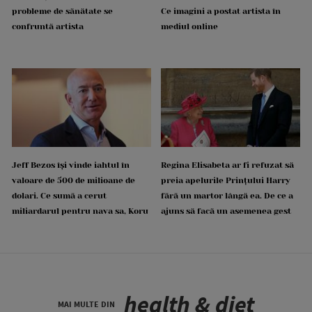
probleme de sănătate se
Ce imagini a postat artista în
confruntă artista
mediul online
Jeff Bezos își vinde iahtul în
Regina Elisabeta ar fi refuzat să
valoare de 500 de milioane de
preia apelurile Prințului Harry
dolari. Ce sumă a cerut
fără un martor lângă ea. De ce a
miliardarul pentru nava sa, Koru
ajuns să facă un asemenea gest
health & diet
MAI MULTE DIN