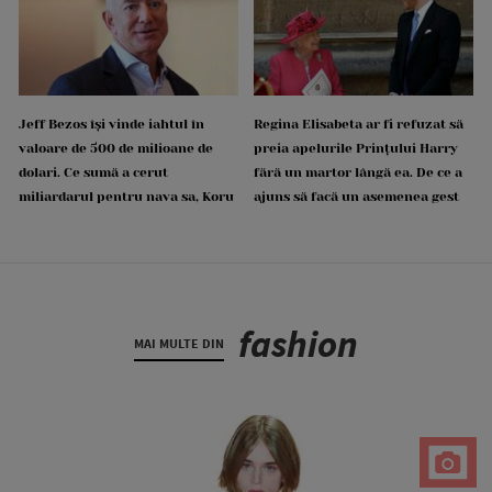
Jeff Bezos își vinde iahtul în
Regina Elisabeta ar fi refuzat să
valoare de 500 de milioane de
preia apelurile Prințului Harry
dolari. Ce sumă a cerut
fără un martor lângă ea. De ce a
miliardarul pentru nava sa, Koru
ajuns să facă un asemenea gest
fashion
MAI MULTE DIN