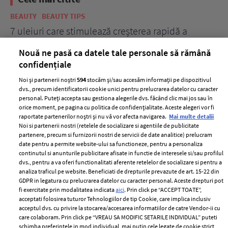
BEAUTY
BEAUTY TIPS
BE
țe
7 uleiuri care stimulează creșterea rapidă a
Ce
părului
de
Nouă ne pasă ca datele tale personale să rămână
confidențiale
Noi și partenerii noștri
594
stocăm și/sau accesăm informații pe dispozitivul
dvs., precum identificatorii cookie unici pentru prelucrarea datelor cu caracter
personal. Puteți accepta sau gestiona alegerile dvs. făcând clic mai jos sau în
orice moment, pe pagina cu politica de confidențialitate. Aceste alegeri vor fi
raportate partenerilor noștri și nu vă vor afecta navigarea.
Mai multe detalii
Noi si partenerii nostri (retelele de socializare si agentiile de publicitate
partenere, precum si furnizorii nostri de servicii de date analitice) prelucram
ELLE Style Awards
Termeni si conditii
date pentru a permite website-ului sa functioneze, pentru a personaliza
2024
continutul si anunturile publicitare afisate in functie de interesele si/sau profilul
Politica de
dvs., pentru a va oferi functionalitati aferente retelelor de socializare si pentru a
Despre ELLE
confidențialitate
analiza traficul pe website. Beneficiati de drepturile prevazute de art. 15-22 din
Romania
GDPR in legatura cu prelucrarea datelor cu caracter personal. Aceste drepturi pot
Politica de cookies
fi exercitate prin modalitatea indicata
aici
. Prin click pe “ACCEPT TOATE”,
Contact
Publicitate
acceptati folosirea tuturor Tehnologiilor de tip Cookie, care implica inclusiv
acceptul dvs. cu privire la stocarea/accesarea informatiilor de catre Vendor-ii cu
Abonamente
care colaboram. Prin click pe “VREAU SA MODIFIC SETARILE INDIVIDUAL” puteti
schimba preferintele in mod individual, mai putin cele legate de cookie strict