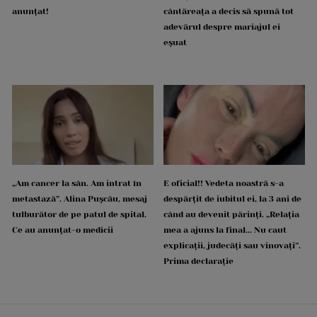
anunțat!
cântăreața a decis să spună tot
adevărul despre mariajul ei
eșuat
„Am cancer la sân. Am intrat în
E oficial!! Vedeta noastră s-a
metastază”. Alina Pușcău, mesaj
despărțit de iubitul ei, la 3 ani de
tulburător de pe patul de spital.
când au devenit părinți. „Relația
Ce au anunțat-o medicii
mea a ajuns la final... Nu caut
explicații, judecăți sau vinovați”.
Prima declarație