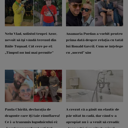
Nelu Vlad, solistul trupei Azur,
Anamaria Pordan a vorbit pentru
nevoit să își vândă terenul din
prima dată despre relația cu tatăl
Băile Tușnad. Cât cere pe el:
lui Ronald Gavril. Cum se înțelege
„Timpul nu îmi mai permite”
cu „socrul” său
Paula Chirilă, declarația de
A crezut că a găsit un elastic de
dragoste care îți taie răsuflarea!
păr uitat în cadă, dar când s-a
Ce i-a transmis logodnicului ei:
apropiat nu i-a venit să creadă: