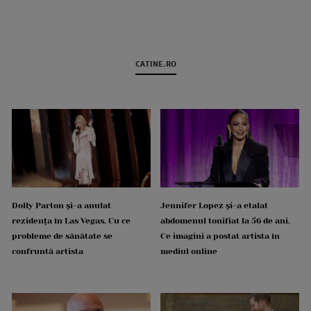
CATINE.RO
Dolly Parton și-a anulat
Jennifer Lopez și-a etalat
rezidența în Las Vegas. Cu ce
abdomenul tonifiat la 56 de ani.
probleme de sănătate se
Ce imagini a postat artista în
confruntă artista
mediul online