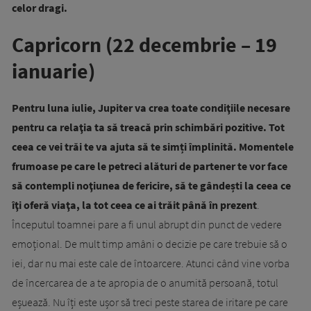
celor dragi.
Capricorn (22 decembrie – 19
ianuarie)
Pentru luna iulie, Jupiter va crea toate condiţiile necesare
pentru ca relaţia ta să treacă prin schimbări pozitive. Tot
ceea ce vei trăi te va ajuta să te simți împlinită. Momentele
frumoase pe care le petreci alături de partener te vor face
să contempli noţiunea de fericire, să te gândești la ceea ce
îţi oferă viaţa, la tot ceea ce ai trăit până în prezent
.
Începutul toamnei pare a fi unul abrupt din punct de vedere
emoțional. De mult timp amâni o decizie pe care trebuie să o
iei, dar nu mai este cale de întoarcere. Atunci când vine vorba
de încercarea de a te apropia de o anumită persoană, totul
eșuează. Nu îți este ușor să treci peste starea de iritare pe care