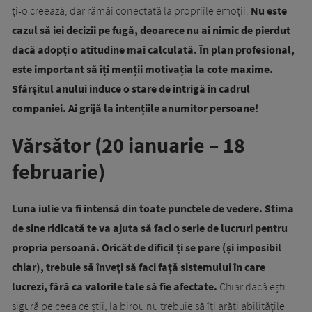
ți-o creează, dar rămâi conectată la propriile emoții.
Nu este
cazul să iei decizii pe fugă, deoarece nu ai nimic de pierdut
dacă adopți o atitudine mai calculată. În plan profesional,
este important să îți menții motivația la cote maxime.
Sfârșitul anului induce o stare de intrigă în cadrul
companiei. Ai grijă la intențiile anumitor persoane!
Vărsător (20 ianuarie – 18
februarie)
Luna iulie va fi intensă din toate punctele de vedere. Stima
de sine ridicată te va ajuta să faci o serie de lucruri pentru
propria persoană. Oricât de dificil ți se pare (și imposibil
chiar), trebuie să înveţi să faci faţă sistemului în care
lucrezi, fără ca valorile tale să fie afectate.
Chiar dacă ești
sigură pe ceea ce știi, la birou nu trebuie să îţi arăţi abilităţile