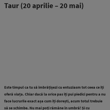
Taur (20 aprilie – 20 mai)
Este timpul ca tu să îmbrățișezi cu entuziasm tot ceea ce îți
oferă viața. Chiar dacă la orice pas îți pui piedici pentru a nu
face lucrurile exact așa cum îți dorești, acum totul trebuie
să se schimbe. Nu mai poți rămâne în umbră! Și cu