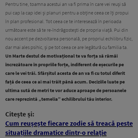
Pentru tine, toamna acestui an va fi prima în care vei reuși să
pui cap la cap idei și planuri pentru a obține ceea ce îți propui
în plan profesional. Tot ceea ce te interesează în perioada
următoare este să te re-îndrăgostești de propria viață. Pui din
nou accent pe dezvoltarea personală, pe propriul echilibru fizic,
dar mai ales psihic, și pe tot ceea ce are legătură cu familia ta.
Un Marte destul de motivațional te va forța să rămâi
încrezătoare în propriile forțe, indiferent de eșecurile pe
care le vei trăi. Sfârșitul acesta de an va fi cu totul diferit
față de ceea ce ai mai trăit până acum. Deciziile luate pe
ultima sută de metri te vor aduce aproape de persoanele
care reprezintă „temelia” echilibrului tău interior.
Citește și:
Cum reușește fiecare zodie să treacă peste
situațiile dramatice dintr-o relație