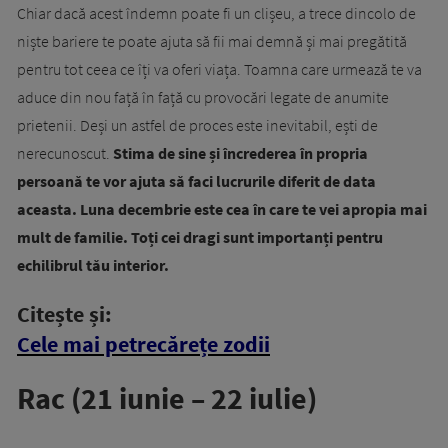
Chiar dacă acest îndemn poate fi un clișeu, a trece dincolo de
niște bariere te poate ajuta să fii mai demnă și mai pregătită
pentru tot ceea ce îți va oferi viața. Toamna care urmează te va
aduce din nou față în față cu provocări legate de anumite
prietenii. Deși un astfel de proces este inevitabil, ești de
nerecunoscut.
Stima de sine și încrederea în propria
persoană te vor ajuta să faci lucrurile diferit de data
aceasta. Luna decembrie este cea în care te vei apropia mai
mult de familie. Toți cei dragi sunt importanți pentru
echilibrul tău interior.
Citește și:
Cele mai petrecărețe zodii
Rac (21 iunie – 22 iulie)