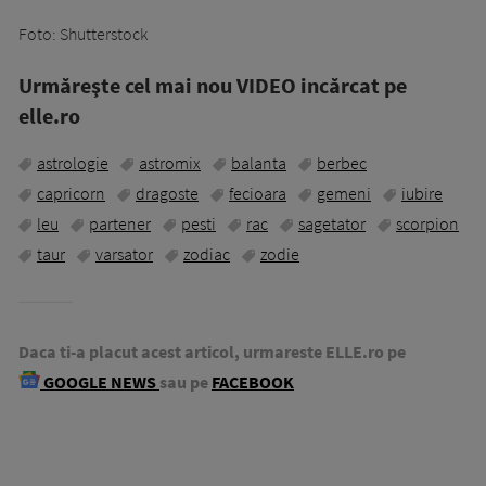
Foto: Shutterstock
Urmăreşte cel mai nou VIDEO incărcat pe
elle.ro
astrologie
astromix
balanta
berbec
capricorn
dragoste
fecioara
gemeni
iubire
leu
partener
pesti
rac
sagetator
scorpion
taur
varsator
zodiac
zodie
Daca ti-a placut acest articol, urmareste ELLE.ro pe
GOOGLE NEWS
sau pe
FACEBOOK