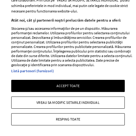
care colaboram. Prin click pe “VREAU SA MODIFIC SETARILE INDIVIDUAL” puteti
Badea și Carmen Brumă nu
benzinărie din Bulgaria: „Aveți
schimba preferintele in mod individual, mai putin cele legate de cookie strict
mănâncă niciodată împreună.
mare grijă!”. Ce a observat pe
necesare pentru functionarea website-ului.
Detalii neștiute din viața lor de
chitanță
Atât noi, cât și partenerii noștri prelucrăm datele pentru a oferi:
cuplu
Stocarea și/sau accesarea informațiilor de pe un dispozitiv. Măsurarea
performanței reclamelor. Utilizarea profilurilor pentru selectarea conținutului
personalizat. Dezvoltarea și îmbunătățirea serviciilor. Crearea profilurilor de
conținut personalizat. Utilizarea profilurilor pentru selectarea publicității
personalizate. Crearea profilurilor pentru publicitate personalizată. Măsurarea
performanței conținutului. Înțelegerea publicului prin statistici sau combinații
de date din surse diferite. Utilizarea datelor limitate pentru a selecta conținutul.
Utilizarea de date limitate pentru a selecta publicitatea. Date precise de
geolocație și identificarea prin scanarea dispozitivului.
Listă parteneri (furnizori)
UNICA.RO
ACCEPT TOATE
VREAU SA MODIFIC SETARILE INDIVIDUAL
RESPING TOATE
„Surioara e pe drum!” :o Wooow,
„Nu mi-e jenă să o spun cu voce