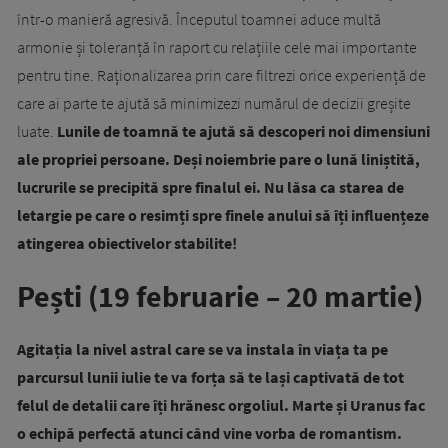
într-o manieră agresivă. Începutul toamnei aduce multă
armonie și toleranță în raport cu relațiile cele mai importante
pentru tine. Raționalizarea prin care filtrezi orice experiență de
care ai parte te ajută să minimizezi numărul de decizii greșite
luate.
Lunile de toamnă te ajută să descoperi noi dimensiuni
ale propriei persoane. Deși noiembrie pare o lună liniștită,
lucrurile se precipită spre finalul ei. Nu lăsa ca starea de
letargie pe care o resimți spre finele anului să îți influențeze
atingerea obiectivelor stabilite!
Pești (19 februarie – 20 martie)
Agitația la nivel astral care se va instala în viața ta pe
parcursul lunii iulie te va forța să te lași captivată de tot
felul de detalii care îți hrănesc orgoliul. Marte și Uranus fac
o echipă perfectă atunci când vine vorba de romantism.