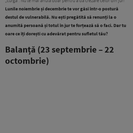
„curgă”. Nu te mai anula doar pentru a da crezare celor din jur!
Lunile noiembrie și decembrie te vor găsi într-o postură
destul de vulnerabilă. Nu ești pregătită să renunți la o
anumită persoană și totul în jur te forțează să o faci. Dar tu
oare ce îți dorești cu adevărat pentru sufletul tău?
Balanță (23 septembrie – 22
octombrie)