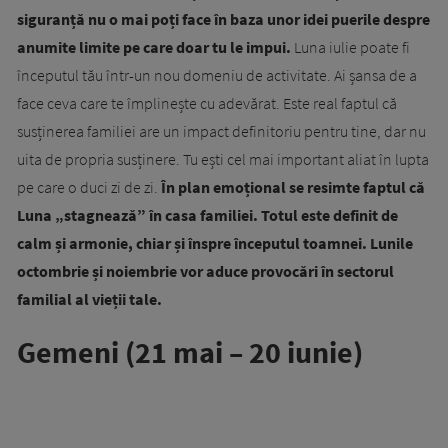
siguranță nu o mai poți face în baza unor idei puerile despre
anumite limite pe care doar tu le impui.
Luna iulie poate fi
începutul tău într-un nou domeniu de activitate. Ai șansa de a
face ceva care te împlinește cu adevărat. Este real faptul că
susținerea familiei are un impact definitoriu pentru tine, dar nu
uita de propria susținere. Tu ești cel mai important aliat în lupta
pe care o duci zi de zi.
În plan emoțional se resimte faptul că
Luna „stagnează” în casa familiei. Totul este definit de
calm și armonie, chiar și înspre începutul toamnei. Lunile
octombrie și noiembrie vor aduce provocări în sectorul
familial al vieții tale.
Gemeni (21 mai – 20 iunie)