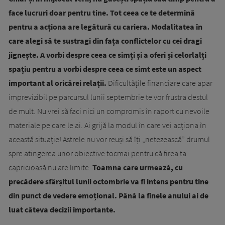
face lucruri doar pentru tine. Tot ceea ce te determină
pentru a acționa are legătură cu cariera. Modalitatea în
care alegi să te sustragi din fața conflictelor cu cei dragi
jignește. A vorbi despre ceea ce simți și a oferi și celorlalți
spațiu pentru a vorbi despre ceea ce simt este un aspect
important al oricărei relații.
Dificultățile financiare care apar
imprevizibil pe parcursul lunii septembrie te vor frustra destul
de mult. Nu vrei să faci nici un compromis în raport cu nevoile
materiale pe care le ai. Ai grijă la modul în care vei acționa în
această situație! Astrele nu vor reuși să îți „netezească” drumul
spre atingerea unor obiective tocmai pentru că firea ta
capricioasă nu are limite.
Toamna care urmează, cu
precădere sfârșitul lunii octombrie va fi intens pentru tine
din punct de vedere emoțional. Până la finele anului ai de
luat câteva decizii importante.