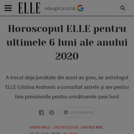
Adaugă ca sursă
Horoscopul ELLE pentru
ultimele 6 luni ale anului
2020
A trecut deja jumătate din acest an greu, iar astrologul
ELLE Cristina Andronic a consultat astrele și are pentru
tine previziunile pentru următoarele șase luni!
Urmărește-ne
HOMEPAGE
/
ASTROLOGIE
/
ASTRO MIX
,
15.07.2020, 08:08
de
ELLE