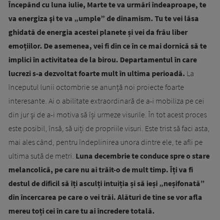
Începând cu luna iulie, Marte te va urmări îndeaproape, te
va energiza şi te va „umple” de dinamism. Tu te vei lăsa
ghidată de energia acestei planete și vei da frâu liber
emoțiilor. De asemenea, vei fi din ce în ce mai dornică să te
implici în activitatea de la birou. Departamentul în care
lucrezi s-a dezvoltat foarte mult în ultima perioadă.
La
începutul lunii octombrie se anunță noi proiecte foarte
interesante. Ai o abilitate extraordinară de a-i mobiliza pe cei
din jur şi de a-i motiva să își urmeze visurile. În tot acest proces
este posibil, însă, să uiți de propriile visuri. Este trist să faci asta,
mai ales când, pentru îndeplinirea unora dintre ele, te afli pe
ultima sută de metri.
Luna decembrie te conduce spre o stare
melancolică, pe care nu ai trăit-o de mult timp. Îți va fi
destul de dificil să îți asculți intuiția și să ieși „neșifonată”
din încercarea pe care o vei trăi. Alături de tine se vor afla
mereu toți cei în care tu ai încredere totală.