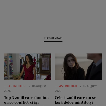
RECOMANDARI
—
ASTROLOGIE
06 august
—
ASTROLOGIE
05 august
2026
2026
Top 3 zodii care domină
Cele 4 zodii care nu se
orice conflict și își
lasă deloc mințite și