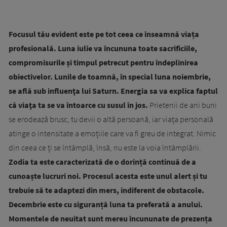
Focusul tău evident este pe tot ceea ce înseamnă viața
profesională. Luna iulie va încununa toate sacrificiile,
compromisurile și timpul petrecut pentru îndeplinirea
obiectivelor. Lunile de toamnă, în special luna noiembrie,
se află sub influenţa lui Saturn. Energia sa va explica faptul
că viaţa ta se va întoarce cu susul în jos.
Prietenii de ani buni
se erodează brusc, tu devii o altă persoană, iar viața personală
atinge o intensitate a emoțiile care va fi greu de integrat. Nimic
din ceea ce ți se întâmplă, însă, nu este la voia întâmplării.
Zodia ta este caracterizată de o dorință continuă de a
cunoaște lucruri noi. Procesul acesta este unul alert și tu
trebuie să te adaptezi din mers, indiferent de obstacole.
Decembrie este cu siguranță luna ta preferată a anului.
Momentele de neuitat sunt mereu încununate de prezența