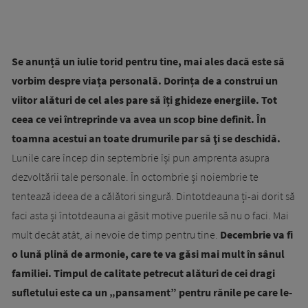
Se anunță un iulie torid pentru tine, mai ales dacă este să
vorbim despre viața personală. Dorința de a construi un
viitor alături de cel ales pare să îți ghideze energiile. Tot
ceea ce vei întreprinde va avea un scop bine definit. În
toamna acestui an toate drumurile par să ţi se deschidă.
Lunile care încep din septembrie își pun amprenta asupra
dezvoltării tale personale. În octombrie și noiembrie te
tentează ideea de a călători singură. Dintotdeauna ți-ai dorit să
faci asta și întotdeauna ai găsit motive puerile să nu o faci. Mai
mult decât atât, ai nevoie de timp pentru tine.
Decembrie va fi
o lună plină de armonie, care te va găsi mai mult în sânul
familiei. Timpul de calitate petrecut alături de cei dragi
sufletului este ca un „pansament” pentru rănile pe care le-