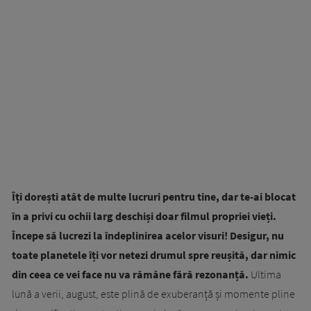
Îți dorești atât de multe lucruri pentru tine, dar te-ai blocat
în a privi cu ochii larg deschiși doar filmul propriei vieți.
Începe să lucrezi la îndeplinirea acelor visuri! Desigur, nu
toate planetele îți vor netezi drumul spre reușită, dar nimic
din ceea ce vei face nu va rămâne fără rezonanță.
Ultima
lună a verii, august, este plină de exuberanță și momente pline