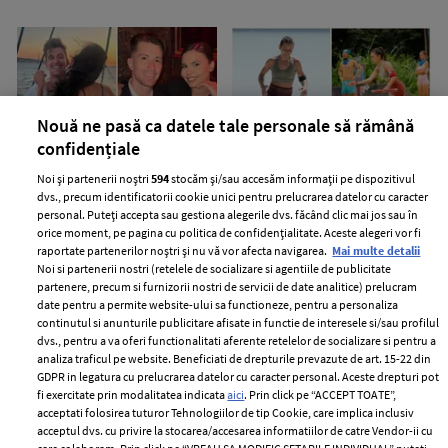
Nouă ne pasă ca datele tale personale să rămână
confidențiale
Ce diferență de vârstă există
Andreea Munteanu de la
Noi și partenerii noștri
594
stocăm și/sau accesăm informații pe dispozitivul
între Rareș Cojoc și noua lui
Survivor s-a căsătorit civil cu
dvs., precum identificatorii cookie unici pentru prelucrarea datelor cu caracter
iubită. Andreea Popescu era mai
logodnicul ei. Imagini cu cei doi
personal. Puteți accepta sau gestiona alegerile dvs. făcând clic mai jos sau în
mare decât el
miri
orice moment, pe pagina cu politica de confidențialitate. Aceste alegeri vor fi
raportate partenerilor noștri și nu vă vor afecta navigarea.
Mai multe detalii
Noi si partenerii nostri (retelele de socializare si agentiile de publicitate
partenere, precum si furnizorii nostri de servicii de date analitice) prelucram
date pentru a permite website-ului sa functioneze, pentru a personaliza
continutul si anunturile publicitare afisate in functie de interesele si/sau profilul
dvs., pentru a va oferi functionalitati aferente retelelor de socializare si pentru a
analiza traficul pe website. Beneficiati de drepturile prevazute de art. 15-22 din
GDPR in legatura cu prelucrarea datelor cu caracter personal. Aceste drepturi pot
fi exercitate prin modalitatea indicata
aici
. Prin click pe “ACCEPT TOATE”,
acceptati folosirea tuturor Tehnologiilor de tip Cookie, care implica inclusiv
acceptul dvs. cu privire la stocarea/accesarea informatiilor de catre Vendor-ii cu
Motivul pentru care Mircea
Ce a pățit un român într-o