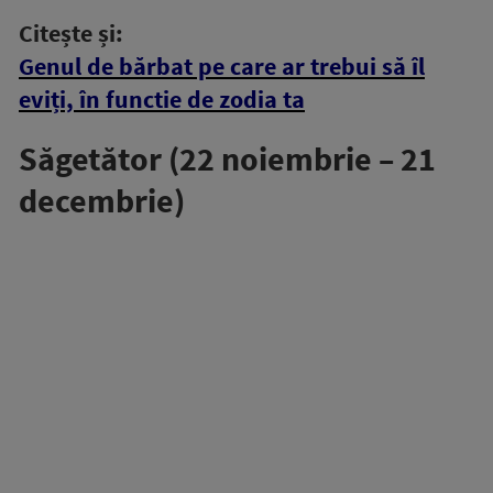
Citește și:
Genul de bărbat pe care ar trebui să îl
eviți, în functie de zodia ta
Săgetător (22 noiembrie – 21
decembrie)