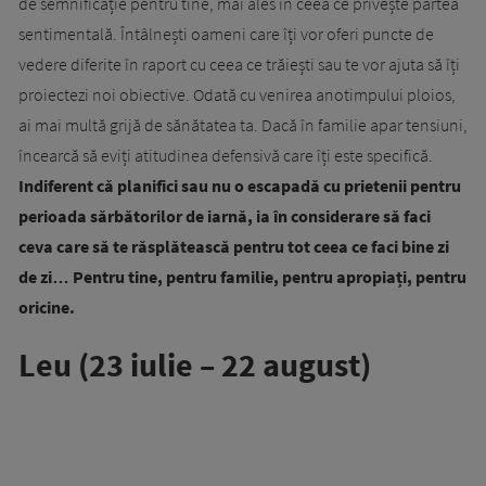
de semnificație pentru tine, mai ales în ceea ce privește partea
sentimentală. Întâlnești oameni care îți vor oferi puncte de
vedere diferite în raport cu ceea ce trăiești sau te vor ajuta să îți
proiectezi noi obiective. Odată cu venirea anotimpului ploios,
ai mai multă grijă de sănătatea ta. Dacă în familie apar tensiuni,
încearcă să eviți atitudinea defensivă care îți este specifică.
Indiferent că planifici sau nu o escapadă cu prietenii pentru
perioada sărbătorilor de iarnă, ia în considerare să faci
ceva care să te răsplătească pentru tot ceea ce faci bine zi
de zi… Pentru tine, pentru familie, pentru apropiați, pentru
oricine.
Leu (23 iulie – 22 august)