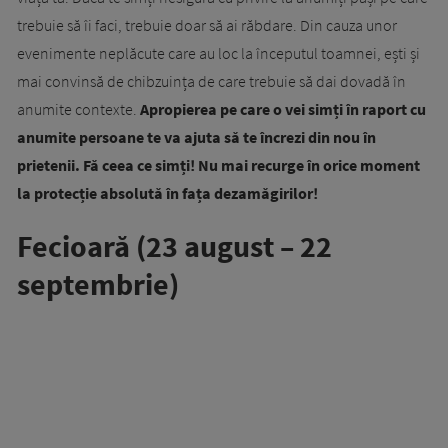
trebuie să îi faci, trebuie doar să ai răbdare. Din cauza unor
evenimente neplăcute care au loc la începutul toamnei, ești și
mai convinsă de chibzuința de care trebuie să dai dovadă în
anumite contexte.
Apropierea pe care o vei simți în raport cu
anumite persoane te va ajuta să te încrezi din nou în
prietenii. Fă ceea ce simți! Nu mai recurge în orice moment
la protecție absolută în fața dezamăgirilor!
Fecioară (23 august – 22
septembrie)