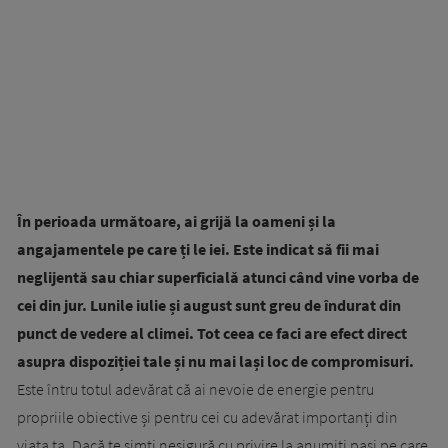
În perioada următoare, ai grijă la oameni și la
angajamentele pe care ți le iei. Este indicat să fii mai
neglijentă sau chiar superficială atunci când vine vorba de
cei din jur. Lunile iulie și august sunt greu de îndurat din
punct de vedere al climei. Tot ceea ce faci are efect direct
asupra dispoziției tale și nu mai lași loc de compromisuri.
Este întru totul adevărat că ai nevoie de energie pentru
propriile obiective și pentru cei cu adevărat importanți din
viața ta. Dacă te simți nesigură cu privire la anumiți pași pe care