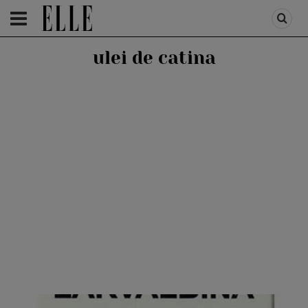
HOMEPAGE
/
HEALTH & DIET
/
PRODUSE
ulei de catina