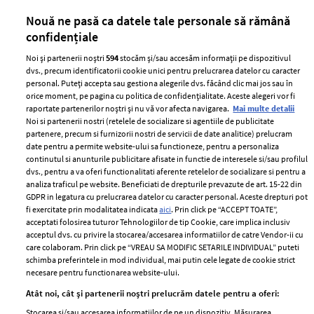
acerbe de răzbunare
pă
Nouă ne pasă ca datele tale personale să rămână
confidențiale
Noi și partenerii noștri
594
stocăm și/sau accesăm informații pe dispozitivul
dvs., precum identificatorii cookie unici pentru prelucrarea datelor cu caracter
personal. Puteți accepta sau gestiona alegerile dvs. făcând clic mai jos sau în
orice moment, pe pagina cu politica de confidențialitate. Aceste alegeri vor fi
raportate partenerilor noștri și nu vă vor afecta navigarea.
Mai multe detalii
Noi si partenerii nostri (retelele de socializare si agentiile de publicitate
partenere, precum si furnizorii nostri de servicii de date analitice) prelucram
ELLE Style Awards
Termeni si conditii
date pentru a permite website-ului sa functioneze, pentru a personaliza
2024
continutul si anunturile publicitare afisate in functie de interesele si/sau profilul
Politica de
dvs., pentru a va oferi functionalitati aferente retelelor de socializare si pentru a
Despre ELLE
confidențialitate
analiza traficul pe website. Beneficiati de drepturile prevazute de art. 15-22 din
Romania
GDPR in legatura cu prelucrarea datelor cu caracter personal. Aceste drepturi pot
Politica de cookies
fi exercitate prin modalitatea indicata
aici
. Prin click pe “ACCEPT TOATE”,
Contact
Publicitate
acceptati folosirea tuturor Tehnologiilor de tip Cookie, care implica inclusiv
acceptul dvs. cu privire la stocarea/accesarea informatiilor de catre Vendor-ii cu
Abonamente
care colaboram. Prin click pe “VREAU SA MODIFIC SETARILE INDIVIDUAL” puteti
schimba preferintele in mod individual, mai putin cele legate de cookie strict
necesare pentru functionarea website-ului.
Stiri
Libertatea pentru
Atât noi, cât și partenerii noștri prelucrăm datele pentru a oferi:
femei
GSP
Stocarea și/sau accesarea informațiilor de pe un dispozitiv. Măsurarea