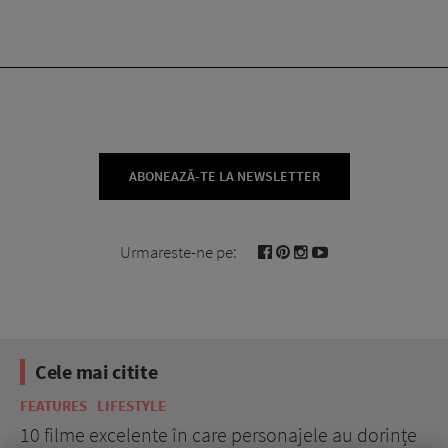
ABONEAZĂ-TE LA NEWSLETTER
Urmareste-ne pe:
Cele mai citite
FEATURES
LIFESTYLE
BE
10 filme excelente în care personajele au dorințe
7 