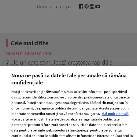
Urmareste-ne pe:
Cele mai citite
BEAUTY
BEAUTY TIPS
BE
țe
7 uleiuri care stimulează creșterea rapidă a
Ce
părului
de
Nouă ne pasă ca datele tale personale să rămână
confidențiale
Noi și partenerii noștri
594
stocăm și/sau accesăm informații pe dispozitivul
dvs., precum identificatorii cookie unici pentru prelucrarea datelor cu caracter
personal. Puteți accepta sau gestiona alegerile dvs. făcând clic mai jos sau în
orice moment, pe pagina cu politica de confidențialitate. Aceste alegeri vor fi
raportate partenerilor noștri și nu vă vor afecta navigarea.
Mai multe detalii
Noi si partenerii nostri (retelele de socializare si agentiile de publicitate
partenere, precum si furnizorii nostri de servicii de date analitice) prelucram
ELLE Style Awards
Termeni si conditii
date pentru a permite website-ului sa functioneze, pentru a personaliza
2024
continutul si anunturile publicitare afisate in functie de interesele si/sau profilul