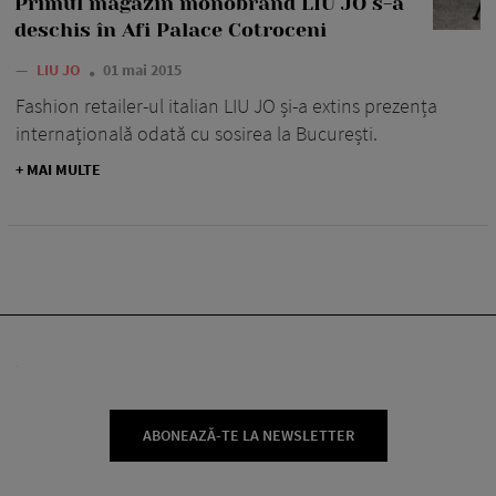
Primul magazin monobrand LIU JO s-a
deschis în Afi Palace Cotroceni
—
LIU JO
01 mai 2015
Fashion retailer-ul italian LIU JO și-a extins prezența
internațională odată cu sosirea la București.
+ MAI MULTE
ABONEAZĂ-TE LA NEWSLETTER