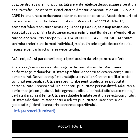
Politica de
dvs., pentru a va oferi functionalitati aferente retelelor de socializare si pentru a
Despre ELLE
confidențialitate
analiza traficul pe website. Beneficiati de drepturile prevazute de art. 15-22 din
Romania
GDPR in legatura cu prelucrarea datelor cu caracter personal. Aceste drepturi pot
Politica de cookies
fi exercitate prin modalitatea indicata
aici
. Prin click pe “ACCEPT TOATE”,
Contact
Publicitate
acceptati folosirea tuturor Tehnologiilor de tip Cookie, care implica inclusiv
acceptul dvs. cu privire la stocarea/accesarea informatiilor de catre Vendor-ii cu
Abonamente
care colaboram. Prin click pe “VREAU SA MODIFIC SETARILE INDIVIDUAL” puteti
schimba preferintele in mod individual, mai putin cele legate de cookie strict
necesare pentru functionarea website-ului.
Stiri
Libertatea pentru
Atât noi, cât și partenerii noștri prelucrăm datele pentru a oferi:
femei
GSP
Stocarea și/sau accesarea informațiilor de pe un dispozitiv. Măsurarea
Viva
performanței reclamelor. Utilizarea profilurilor pentru selectarea conținutului
Unica
personalizat. Dezvoltarea și îmbunătățirea serviciilor. Crearea profilurilor de
Avantaje
conținut personalizat. Utilizarea profilurilor pentru selectarea publicității
Baby
personalizate. Crearea profilurilor pentru publicitate personalizată. Măsurarea
Retete practice
performanței conținutului. Înțelegerea publicului prin statistici sau combinații
Retete
de date din surse diferite. Utilizarea datelor limitate pentru a selecta conținutul.
Utilizarea de date limitate pentru a selecta publicitatea. Date precise de
geolocație și identificarea prin scanarea dispozitivului.
Pariază responsabil! Decizia ONJN nr. 821/25.09.2025.
Listă parteneri (furnizori)
Jocurile de noroc sunt interzise minorilor.
ACCEPT TOATE
Copyright © 2026 Ringier Romania SRL