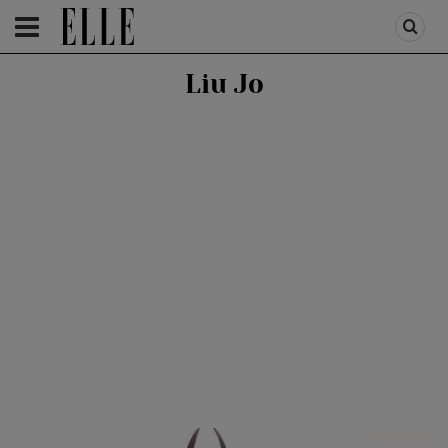
HOMEPAGE
/
FASHION
/
FIRST TREND
Liu Jo