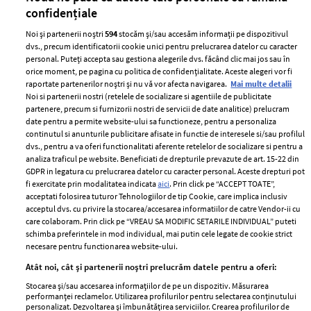
confidențiale
Noi și partenerii noștri
594
stocăm și/sau accesăm informații pe dispozitivul
dvs., precum identificatorii cookie unici pentru prelucrarea datelor cu caracter
personal. Puteți accepta sau gestiona alegerile dvs. făcând clic mai jos sau în
orice moment, pe pagina cu politica de confidențialitate. Aceste alegeri vor fi
raportate partenerilor noștri și nu vă vor afecta navigarea.
Mai multe detalii
Noi si partenerii nostri (retelele de socializare si agentiile de publicitate
partenere, precum si furnizorii nostri de servicii de date analitice) prelucram
ELLE Style Awards
Termeni si conditii
date pentru a permite website-ului sa functioneze, pentru a personaliza
2024
continutul si anunturile publicitare afisate in functie de interesele si/sau profilul
Politica de
dvs., pentru a va oferi functionalitati aferente retelelor de socializare si pentru a
Despre ELLE
confidențialitate
analiza traficul pe website. Beneficiati de drepturile prevazute de art. 15-22 din
Romania
GDPR in legatura cu prelucrarea datelor cu caracter personal. Aceste drepturi pot
Politica de cookies
fi exercitate prin modalitatea indicata
aici
. Prin click pe “ACCEPT TOATE”,
Contact
Publicitate
acceptati folosirea tuturor Tehnologiilor de tip Cookie, care implica inclusiv
acceptul dvs. cu privire la stocarea/accesarea informatiilor de catre Vendor-ii cu
Abonamente
care colaboram. Prin click pe “VREAU SA MODIFIC SETARILE INDIVIDUAL” puteti
schimba preferintele in mod individual, mai putin cele legate de cookie strict
necesare pentru functionarea website-ului.
Stiri
Libertatea pentru
Atât noi, cât și partenerii noștri prelucrăm datele pentru a oferi:
femei
GSP
Stocarea și/sau accesarea informațiilor de pe un dispozitiv. Măsurarea
Viva
performanței reclamelor. Utilizarea profilurilor pentru selectarea conținutului
Unica
personalizat. Dezvoltarea și îmbunătățirea serviciilor. Crearea profilurilor de