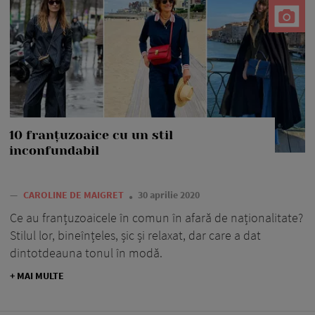
10 franțuzoaice cu un stil
inconfundabil
—
CAROLINE DE MAIGRET
30 aprilie 2020
Ce au franțuzoaicele în comun în afară de naționalitate?
Stilul lor, bineînțeles, șic și relaxat, dar care a dat
dintotdeauna tonul în modă.
+ MAI MULTE