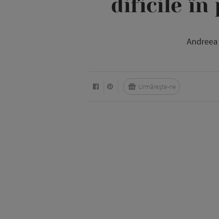
dificile în
Andreea 
Urmărește-ne