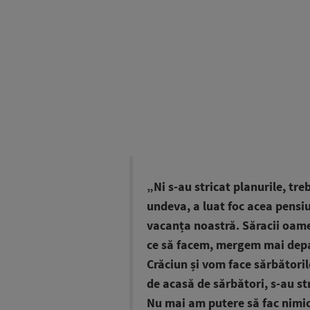
„Ni s-au stricat planurile, tr
undeva, a luat foc acea pensiu
vacanța noastră. Săracii oamen
ce să facem, mergem mai depa
Crăciun și vom face sărbători
de acasă de sărbători, s-au s
Nu mai am putere să fac nimic,