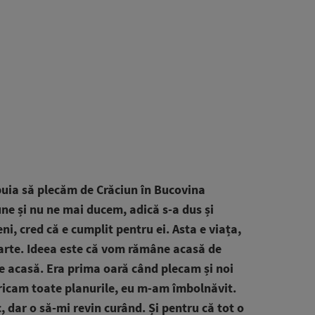
ebuia să plecăm de Crăciun în Bucovina
ne și nu ne mai ducem, adică s-a dus și
i, cred că e cumplit pentru ei. Asta e viața,
rte. Ideea este că vom rămâne acasă de
le acasă. Era prima oară când plecam și noi
tricam toate planurile, eu m-am îmbolnăvit.
 dar o să-mi revin curând. Și pentru că tot o