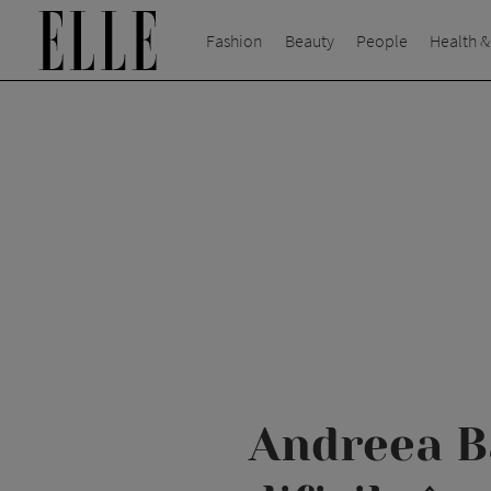
Fashion
Beauty
People
Health &
Andreea B