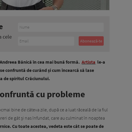
e
a cele
e Andreea Bănică în cea mai bună formă.
Artista
le-a
 se confruntă de curând și cum încearcă să lase
a de spiritul Crăciunului.
confruntă cu probleme
cmai bine de câteva zile, după ce a luat răceală de la fiul
dureri de gât și nas înfundat, care au culminat în noaptea
rnice. Cu toate acestea, vedeta este cât se poate de