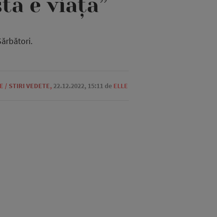
sta e viața”
ărbători.
E
/
STIRI VEDETE
,
22.12.2022, 15:11
de
ELLE