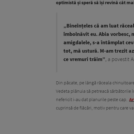
optimistă și speră să își revină cât ma
„Bineînțeles că am luat răcea
îmbolnăvit eu. Abia vorbesc, m
amigdalele, s-a întâmplat ceva
tot, mă ustură. M-am trezit a
ce vremuri trăim”
,
a povestit 
Din păcate, pe lângă răceala chinuitoar
Vedeta plănuia să petreacă sărbătorile în
nefericit i-au dat planurile peste cap.
Ar
cuprinsă de flăcări, motiv pentru care va