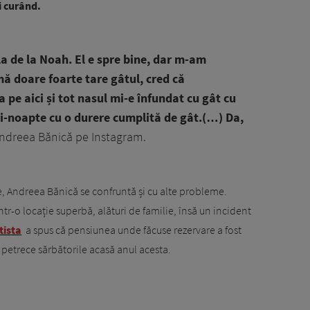
i curând.
la de la Noah.
El e spre bine, dar m-am
ă doare foarte tare gâtul, cred că
 pe aici și tot nasul mi-e înfundat cu gât cu
zi-noapte cu o durere cumplită de gât.(…) Da,
Andreea Bănică pe Instagram.
e, Andreea Bănică se confruntă și cu alte probleme.
tr-o locație superbă, alături de familie, însă un incident
tista
a spus că pensiunea unde făcuse rezervare a fost
 petrece sărbătorile acasă anul acesta.