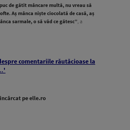
apuc de gătit mâncare multă, nu vreau să
fte. Aș mânca niște ciocolată de casă, aș
ânca sarmale, o să văd ce gătesc”
,
a
despre comentariile răutăcioase la
…'
ncărcat pe elle.ro