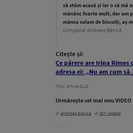
să stăm acasă și iar o să mă 
mănânc foarte mult, dar am po
mânca salam de biscuiți, aș m
completat Andreea Bănică.
Citește și:
Ce părere are Irina Rimes 
adresa ei: „Nu am cum să
Foto: Arhiva ELLE
Urmăreşte cel mai nou VIDEO i
andreea banica
stiri vedete