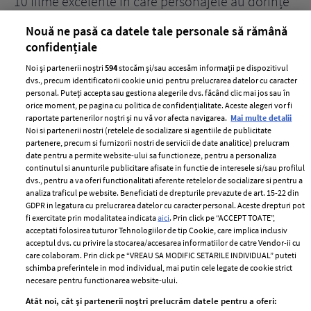
țe
7 uleiuri care stimulează creșterea rapidă a
Ce
părului
de
Nouă ne pasă ca datele tale personale să rămână
confidențiale
Noi și partenerii noștri
594
stocăm și/sau accesăm informații pe dispozitivul
dvs., precum identificatorii cookie unici pentru prelucrarea datelor cu caracter
personal. Puteți accepta sau gestiona alegerile dvs. făcând clic mai jos sau în
orice moment, pe pagina cu politica de confidențialitate. Aceste alegeri vor fi
raportate partenerilor noștri și nu vă vor afecta navigarea.
Mai multe detalii
Noi si partenerii nostri (retelele de socializare si agentiile de publicitate
partenere, precum si furnizorii nostri de servicii de date analitice) prelucram
ELLE Style Awards
Termeni si conditii
date pentru a permite website-ului sa functioneze, pentru a personaliza
2024
continutul si anunturile publicitare afisate in functie de interesele si/sau profilul
Politica de
dvs., pentru a va oferi functionalitati aferente retelelor de socializare si pentru a
Despre ELLE
confidențialitate
analiza traficul pe website. Beneficiati de drepturile prevazute de art. 15-22 din
Romania
GDPR in legatura cu prelucrarea datelor cu caracter personal. Aceste drepturi pot
Politica de cookies
fi exercitate prin modalitatea indicata
aici
. Prin click pe “ACCEPT TOATE”,
Contact
Publicitate
acceptati folosirea tuturor Tehnologiilor de tip Cookie, care implica inclusiv
acceptul dvs. cu privire la stocarea/accesarea informatiilor de catre Vendor-ii cu
Abonamente
care colaboram. Prin click pe “VREAU SA MODIFIC SETARILE INDIVIDUAL” puteti
schimba preferintele in mod individual, mai putin cele legate de cookie strict
necesare pentru functionarea website-ului.
Stiri
Libertatea pentru
Atât noi, cât și partenerii noștri prelucrăm datele pentru a oferi:
femei