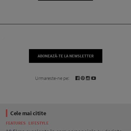
ABONEAZĂ-TE LA NEWSLETTER
Urmareste-ne pe:
Cele mai citite
BEAUTY
BEAUTY TIPS
BE