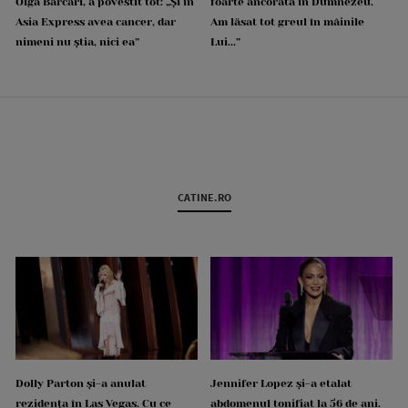
Olga Barcari, a povestit tot: „Și în
foarte ancorată în Dumnezeu.
Asia Express avea cancer, dar
Am lăsat tot greul în mâinile
nimeni nu știa, nici ea”
Lui...”
CATINE.RO
Dolly Parton și-a anulat
Jennifer Lopez și-a etalat
rezidența în Las Vegas. Cu ce
abdomenul tonifiat la 56 de ani.