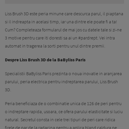
Liss Brush 3D este peria minune care descurca parul, il piaptana
si il indreapta in acelasi timp, iar una dintre ele poate fi a ta!
Cum? Completeaza formularul de mai jos cu datele tale si zi-ne
3 motive pentru care iti doresti sa ai un #pardrept. Vei intra
automat in tragerea la sorti pentru unul dintre premii.
Despre Liss Brush 3D de la BaByliss Paris
Specialistii BaByliss Paris prezinta o noua inovatie in aranjarea
parului, peria electrica pentru indreptarea parului, Liss Brush
3D.
Peria beneficiaza de o combinatie unica de 126 de peri pentru
o indreptare rapida, usoara, ce ofera parului elasticitate si luciu
natural. Secretul consta in cele trei tipuri de peri care ridica
firele de par de la radacina pentru a aplica bland caldura pe