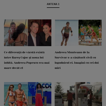
ANTENA 1
Ce diferență de vârstă există
Andreea Munteanu de la
între Rareș Cojoc și noua lui
Survivor s-a căsătorit civil cu
iubită. Andreea Popescu era mai
logodnicul ei. Imagini cu cei doi
mare decât el
miri