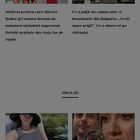
Motivul pentru care Mircea
Ce a pățit un român într-o
Badea și Carmen Brumă nu
benzinărie din Bulgaria: „Aveți
mănâncă niciodată împreună.
mare grijă!”. Ce a observat pe
Detalii neștiute din viața lor de
chitanță
cuplu
UNICA.RO