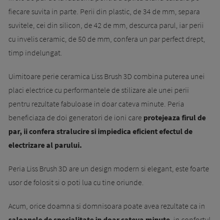
fiecare suvita in parte. Perii din plastic, de 34 de mm, separa
suvitele, cei din silicon, de 42 de mm, descurca parul, iar perii
cu invelis ceramic, de 50 de mm, confera un par perfect drept,
timp indelungat.
Uimitoare perie ceramica Liss Brush 3D combina puterea unei
placi electrice cu performantele de stilizare ale unei perii
pentru rezultate fabuloase in doar cateva minute. Peria
beneficiaza de doi generatori de ioni care
protejeaza firul de
par, ii confera stralucire si impiedica eficient efectul de
electrizare al parului.
Peria Liss Brush 3D are un design modern si elegant, este foarte
usor de folosit si o poti lua cu tine oriunde.
Acum, orice doamna si domnisoara poate avea rezultate ca in
saloanele de specialitate in doar cateva minute
, in confortul