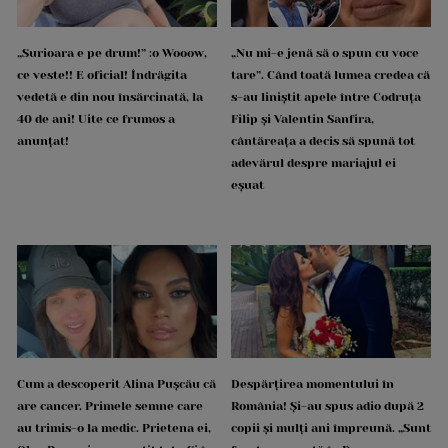
„Surioara e pe drum!” :o Wooow,
„Nu mi-e jenă să o spun cu voce
ce veste!! E oficial! Îndrăgita
tare”. Când toată lumea credea că
vedetă e din nou însărcinată, la
s-au liniștit apele între Codruța
40 de ani! Uite ce frumos a
Filip și Valentin Sanfira,
anunțat!
cântăreața a decis să spună tot
adevărul despre mariajul ei
eșuat
Cum a descoperit Alina Pușcău că
Despărțirea momentului în
are cancer. Primele semne care
România! Și-au spus adio după 2
au trimis-o la medic. Prietena ei,
copii și mulți ani împreună. „Sunt