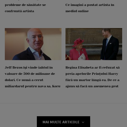
probleme de sănătate se
Ce imagini a postat artista în
confruntă artista
mediul online
Jeff Bezos își vinde iahtul în
Regina Elisabeta ar fi refuzat să
valoare de 500 de milioane de
preia apelurile Prințului Harry
dolari. Ce sumă a cerut
fără un martor lângă ea. De ce a
miliardarul pentru nava sa, Koru
ajuns să facă un asemenea gest
MAI MULTE ARTICOLE