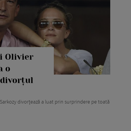
 Olivier
a o
 divorțul
 Sarkozy divorțează a luat prin surprindere pe toată