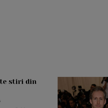
e stiri din
5