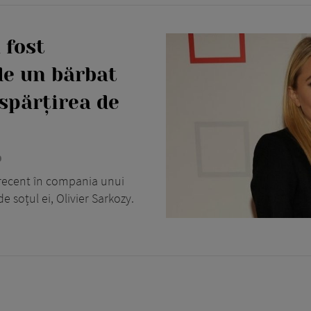
 fost
de un bărbat
spărțirea de
0
 recent în compania unui
 soțul ei, Olivier Sarkozy.