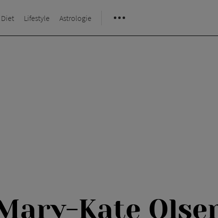
 Diet
Lifestyle
Astrologie
Mary-Kate Olse