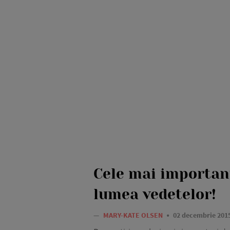
Cele mai important
lumea vedetelor!
—
MARY-KATE OLSEN
02 decembrie 201