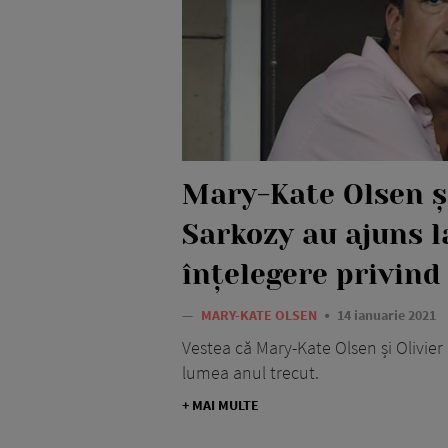
Mary-Kate Olsen și
Sarkozy au ajuns l
înțelegere privind
—
MARY-KATE OLSEN
14 ianuarie 2021
Vestea că Mary-Kate Olsen și Olivier
lumea anul trecut.
+ MAI MULTE