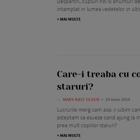
Despartiri, cupluri noi si anunturi de
intamplat in lumea vedetelor in ulti
+ MAI MULTE
Care-i treaba cu co
staruri?
—
MARY-KATE OLSEN
19 iunie 2014
Lucrurile merg cam asa: ii iubim can
asteptam sa esueze cand ajung la m
prea mult copiilor staruri?
+ MAI MULTE