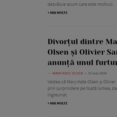
dezvăluie acum care este motivul.
+ MAI MULTE
Divorțul dintre M
Olsen și Olivier Sa
anunță unul furtu
—
MARY-KATE OLSEN
15 mai 2020
Vestea că Mary-Kate Olsen și Olivier
prin surprindere pe toată lumea, da
îngreunat.
+ MAI MULTE