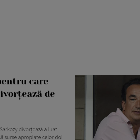
pentru care
ivorțează de
 Sarkozy divorțează a luat
să surse apropiate celor doi