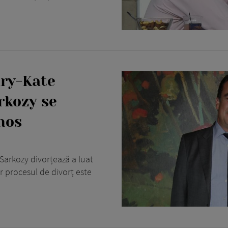
ary-Kate
rkozy se
nos
 Sarkozy divorțează a luat
r procesul de divorț este