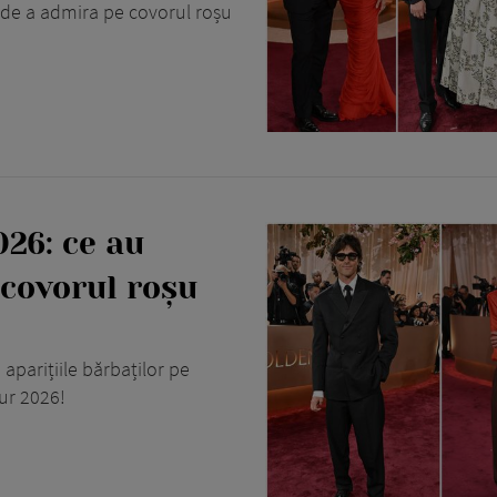
a de a admira pe covorul roșu
026: ce au
 covorul roșu
aparițiile bărbaților pe
ur 2026!