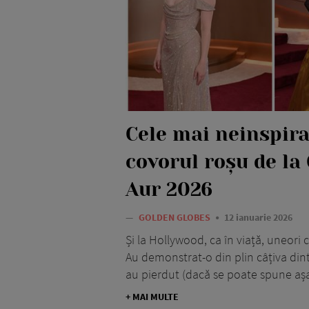
Cele mai neinspira
covorul roșu de la
Aur 2026
—
GOLDEN GLOBES
12 ianuarie 2026
Și la Hollywood, ca în viață, uneori câ
Au demonstrat-o din plin câțiva dint
au pierdut (dacă se poate spune așa) 
+ MAI MULTE