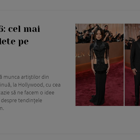
: cel mai
dete pe
 munca artiștilor din
ntinuă, la Hollywood, cu cea
cazie să ne facem o idee
și despre tendințele
n.