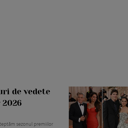
ri de vedete
r 2026
șteptăm sezonul premiilor