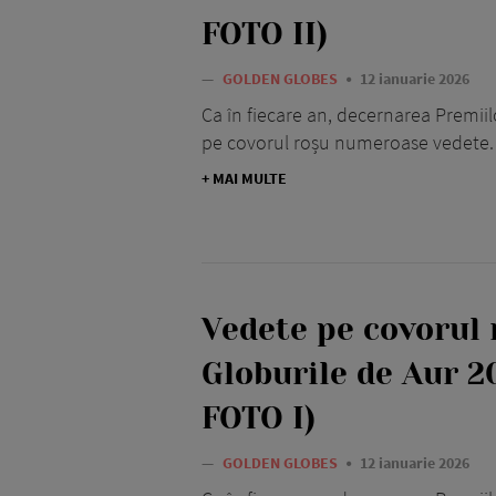
FOTO II)
—
GOLDEN GLOBES
12 ianuarie 2026
Ca în fiecare an, decernarea Premii
pe covorul roșu numeroase vedete.
+ MAI MULTE
Vedete pe covorul 
Globurile de Aur 
FOTO I)
—
GOLDEN GLOBES
12 ianuarie 2026