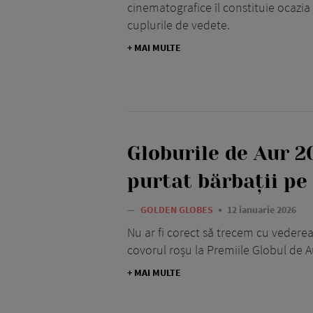
cinematografice îl constituie ocazi
cuplurile de vedete.
+ MAI MULTE
Globurile de Aur 2
purtat bărbații pe
—
GOLDEN GLOBES
12 ianuarie 2026
Nu ar fi corect să trecem cu vederea 
covorul roșu la Premiile Globul de A
+ MAI MULTE