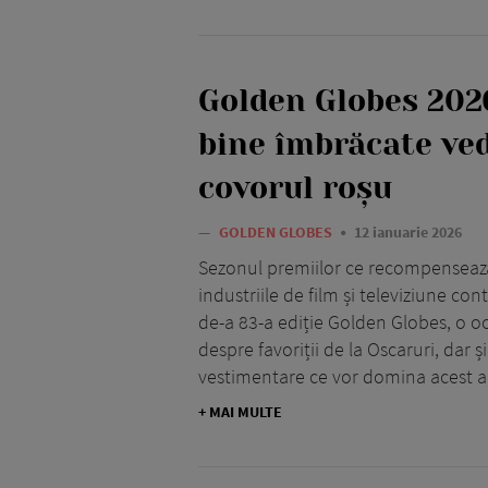
Golden Globes 2026
bine îmbrăcate ve
covorul roșu
—
GOLDEN GLOBES
12 ianuarie 2026
Sezonul premiilor ce recompensează
industriile de film și televiziune co
de-a 83-a ediție Golden Globes, o o
despre favoriții de la Oscaruri, dar 
vestimentare ce vor domina acest a
+ MAI MULTE