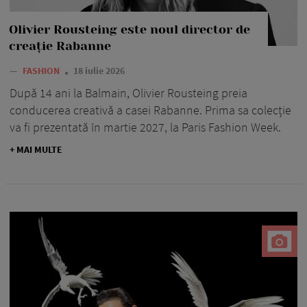
Olivier Rousteing este noul director de
creație Rabanne
—
FASHION
18 iulie 2026
După 14 ani la Balmain, Olivier Rousteing preia
conducerea creativă a casei Rabanne. Prima sa colecție
va fi prezentată în martie 2027, la Paris Fashion Week.
+ MAI MULTE