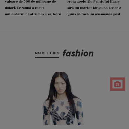
valoare de 500 de milioane de
preia apelurile Prințului Harry
dolari. Ce sumă a cerut
fără un martor lângă ea. De ce a
miliardarul pentru nava sa, Koru
ajuns să facă un asemenea gest
fashion
MAI MULTE DIN