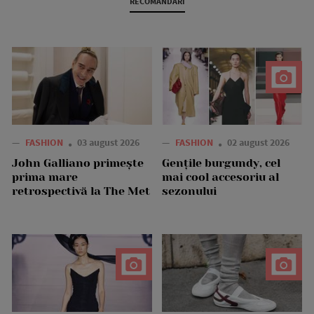
RECOMANDARI
—
FASHION
03 august 2026
—
FASHION
02 august 2026
John Galliano primește
Gențile burgundy, cel
prima mare
mai cool accesoriu al
retrospectivă la The Met
sezonului