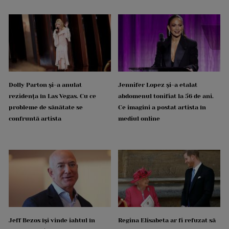
Dolly Parton și-a anulat
Jennifer Lopez și-a etalat
rezidența în Las Vegas. Cu ce
abdomenul tonifiat la 56 de ani.
probleme de sănătate se
Ce imagini a postat artista în
confruntă artista
mediul online
Jeff Bezos își vinde iahtul în
Regina Elisabeta ar fi refuzat să