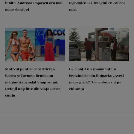
iubită. Andreea Popescu era mai
logodnicul ei. Imagini cu cei doi
mare decât el
miri
Motivul pentru care Mircea
Ce a pățit un român într-o
Badea și Carmen Brumă nu
benzinărie din Bulgaria: „Aveți
mănâncă niciodată împreună.
mare grijă!”. Ce a observat pe
Detalii neștiute din viața lor de
chitanță
cuplu