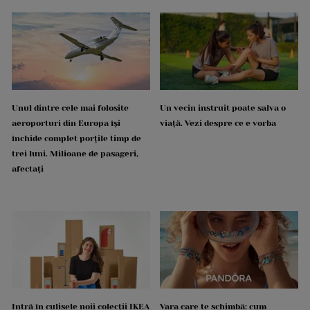
Unul dintre cele mai folosite
Un vecin instruit poate salva o
aeroporturi din Europa își
viață. Vezi despre ce e vorba
închide complet porțile timp de
trei luni. Milioane de pasageri,
afectați
Intră în culisele noii colecții IKEA
Vara care te schimbă: cum