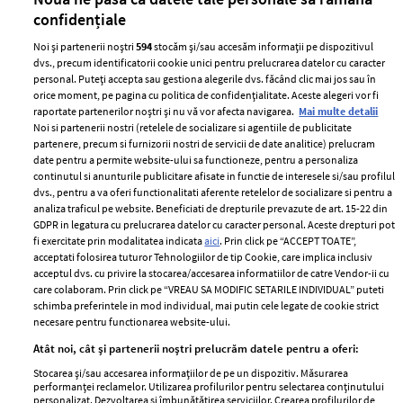
confidențiale
Noi și partenerii noștri
594
stocăm și/sau accesăm informații pe dispozitivul
dvs., precum identificatorii cookie unici pentru prelucrarea datelor cu caracter
personal. Puteți accepta sau gestiona alegerile dvs. făcând clic mai jos sau în
orice moment, pe pagina cu politica de confidențialitate. Aceste alegeri vor fi
raportate partenerilor noștri și nu vă vor afecta navigarea.
Mai multe detalii
Noi si partenerii nostri (retelele de socializare si agentiile de publicitate
partenere, precum si furnizorii nostri de servicii de date analitice) prelucram
ELLE Style Awards
Termeni si conditii
date pentru a permite website-ului sa functioneze, pentru a personaliza
2024
continutul si anunturile publicitare afisate in functie de interesele si/sau profilul
Politica de
dvs., pentru a va oferi functionalitati aferente retelelor de socializare si pentru a
Despre ELLE
confidențialitate
analiza traficul pe website. Beneficiati de drepturile prevazute de art. 15-22 din
Romania
GDPR in legatura cu prelucrarea datelor cu caracter personal. Aceste drepturi pot
Politica de cookies
fi exercitate prin modalitatea indicata
aici
. Prin click pe “ACCEPT TOATE”,
Contact
Publicitate
acceptati folosirea tuturor Tehnologiilor de tip Cookie, care implica inclusiv
acceptul dvs. cu privire la stocarea/accesarea informatiilor de catre Vendor-ii cu
Abonamente
care colaboram. Prin click pe “VREAU SA MODIFIC SETARILE INDIVIDUAL” puteti
schimba preferintele in mod individual, mai putin cele legate de cookie strict
necesare pentru functionarea website-ului.
Stiri
Libertatea pentru
Atât noi, cât și partenerii noștri prelucrăm datele pentru a oferi:
femei
GSP
Stocarea și/sau accesarea informațiilor de pe un dispozitiv. Măsurarea
Viva
performanței reclamelor. Utilizarea profilurilor pentru selectarea conținutului
Unica
personalizat. Dezvoltarea și îmbunătățirea serviciilor. Crearea profilurilor de