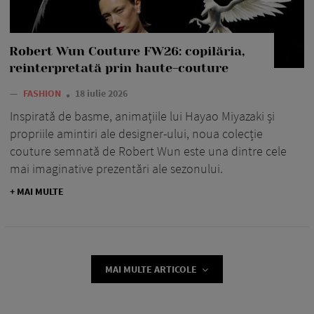
Robert Wun Couture FW26: copilăria,
reinterpretată prin haute-couture
—
FASHION
18 iulie 2026
Inspirată de basme, animațiile lui Hayao Miyazaki și
propriile amintiri ale designer-ului, noua colecție
couture semnată de Robert Wun este una dintre cele
mai imaginative prezentări ale sezonului.
+ MAI MULTE
MAI MULTE ARTICOLE