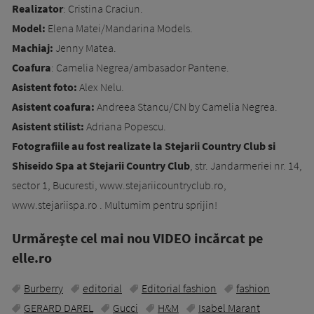
Realizator
: Cristina Craciun.
Model:
Elena Matei/Mandarina Models.
Machiaj:
Jenny Matea.
Coafura
: Camelia Negrea/ambasador Pantene.
Asistent foto:
Alex Nelu.
Asistent coafura:
Andreea Stancu/CN by Camelia Negrea.
Asistent stilist:
Adriana Popescu.
Fotografiile au fost realizate la Stejarii Country Club si
Shiseido Spa at Stejarii Country Club
, str. Jandarmeriei nr. 14,
sector 1, Bucuresti, www.stejariicountryclub.ro,
www.stejariispa.ro . Multumim pentru sprijin!
Urmăreşte cel mai nou VIDEO incărcat pe
elle.ro
Burberry
editorial
Editorial fashion
fashion
GERARD DAREL
Gucci
H&M
Isabel Marant