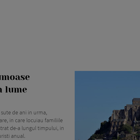
rumoase
in lume
 sute de ani in urma,
e, in care locuiau familiile
rat de-a lungul timpului, in
risti anual.