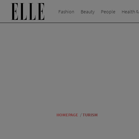
Fashion
Beauty
People
Health &
HOMEPAGE
/
TURISM