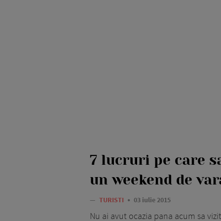
7 lucruri pe care sa
un weekend de var
—
TURISTI
03 iulie 2015
Nu ai avut ocazia pana acum sa vizitez