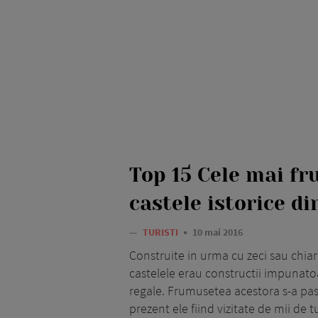
Top 15 Cele mai f
castele istorice d
—
TURISTI
10 mai 2016
Construite in urma cu zeci sau chiar
castelele erau constructii impunatoar
regale. Frumusetea acestora s-a past
prezent ele fiind vizitate de mii de tu