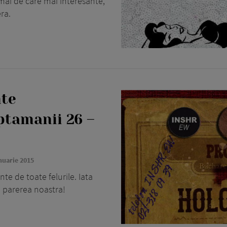
mai de care mai interesante,
era.
nte
ptamanii 26 –
nuarie 2015
e de toate felurile. Iata
 parerea noastra!