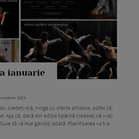
a ianuarie
ecembrie 2019
, credeți-mă, ninge cu oferte artistice, astfel că,
e! Așa că, dacă din ediția tipărită credeați că v-ați
buie să vă mai gândiți odată. Planificarea va fi a