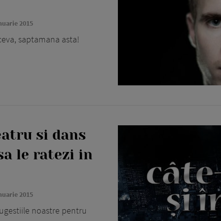
nuarie 2015
i ceva, saptamana asta!
atru si dans
sa le ratezi in
nuarie 2015
 sugestiile noastre pentru