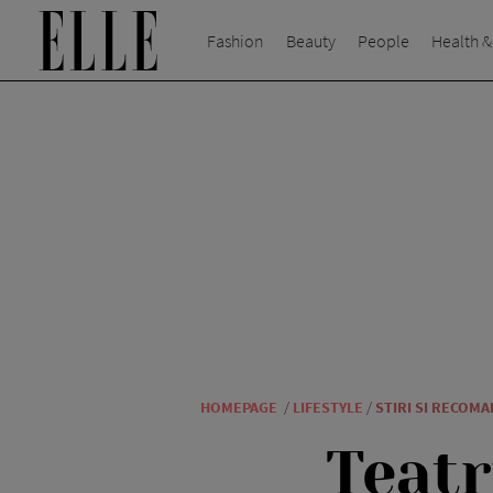
Fashion
Beauty
People
Health &
HOMEPAGE
/
LIFESTYLE
/
STIRI SI RECOM
Teatr