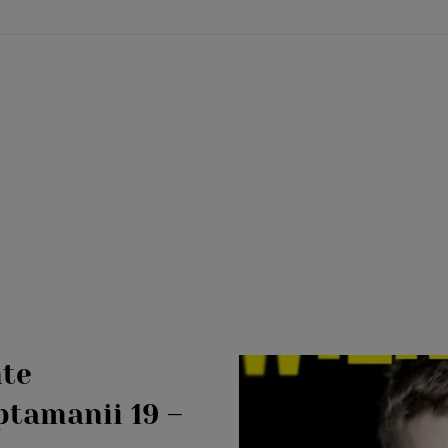
nte
ptamanii 19 –