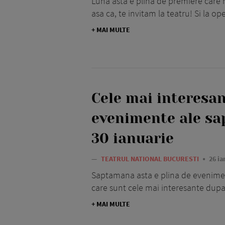
Luna asta e plina de premiere care 
asa ca, te invitam la teatru! Si la op
+ MAI MULTE
Cele mai interesa
evenimente ale sa
30 ianuarie
—
TEATRUL NATIONAL BUCURESTI
26 ia
Saptamana asta e plina de eveniment
care sunt cele mai interesante dupa
+ MAI MULTE