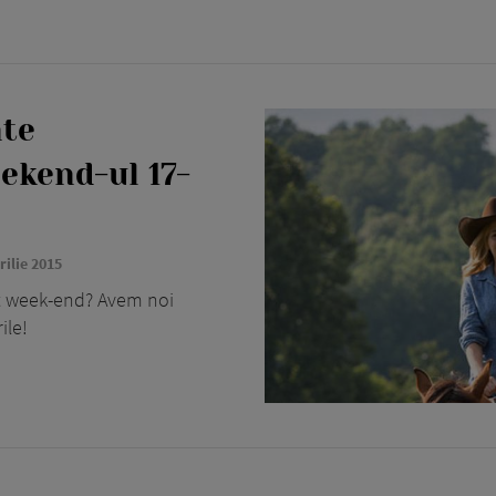
nte
ekend-ul 17-
rilie 2015
est week-end? Avem noi
ile!