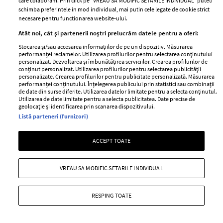
care colaboram. Prin click pe “VREAU SA MODIFIC SETARILE INDIVIDUAL” puteti
schimba preferintele in mod individual, mai putin cele legate de cookie strict
—
SABON
10 octombrie 2011
necesare pentru functionarea website-ului.
SABON foloseste ingrediente de inalta calitate si forme
Atât noi, cât și partenerii noștri prelucrăm datele pentru a oferi:
captivante, acordand o atentie speciala ambalajelor si
Stocarea și/sau accesarea informațiilor de pe un dispozitiv. Măsurarea
performanței reclamelor. Utilizarea profilurilor pentru selectarea conținutului
punand accent pe folosirea de materiale naturale.
personalizat. Dezvoltarea și îmbunătățirea serviciilor. Crearea profilurilor de
conținut personalizat. Utilizarea profilurilor pentru selectarea publicității
+ MAI MULTE
personalizate. Crearea profilurilor pentru publicitate personalizată. Măsurarea
performanței conținutului. Înțelegerea publicului prin statistici sau combinații
de date din surse diferite. Utilizarea datelor limitate pentru a selecta conținutul.
Utilizarea de date limitate pentru a selecta publicitatea. Date precise de
geolocație și identificarea prin scanarea dispozitivului.
Listă parteneri (furnizori)
ACCEPT TOATE
VREAU SA MODIFIC SETARILE INDIVIDUAL
RESPING TOATE