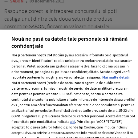
—
SABON
09 noiembrie 2011
Raspunde corect la intrebarea concursului si poti
castiga unul dintre cele doua seturi de produse
cosmetice SABON, fiecare in valoare de 450 lei!
+ MAI MULTE
Nouă ne pasă ca datele tale personale să rămână
confidențiale
Noi și partenerii noștri
594
stocăm și/sau accesăm informații pe dispozitivul
dvs., precum identificatorii cookie unici pentru prelucrarea datelor cu caracter
personal. Puteți accepta sau gestiona alegerile dvs. făcând clic mai jos sau în
orice moment, pe pagina cu politica de confidențialitate. Aceste alegeri vor fi
raportate partenerilor noștri și nu vă vor afecta navigarea.
Mai multe detalii
Noi si partenerii nostri (retelele de socializare si agentiile de publicitate
partenere, precum si furnizorii nostri de servicii de date analitice) prelucram
date pentru a permite website-ului sa functioneze, pentru a personaliza
continutul si anunturile publicitare afisate in functie de interesele si/sau profilul
dvs., pentru a va oferi functionalitati aferente retelelor de socializare si pentru a
analiza traficul pe website. Beneficiati de drepturile prevazute de art. 15-22 din
GDPR in legatura cu prelucrarea datelor cu caracter personal. Aceste drepturi pot
fi exercitate prin modalitatea indicata
aici
. Prin click pe “ACCEPT TOATE”,
acceptati folosirea tuturor Tehnologiilor de tip Cookie, care implica inclusiv
Crema de ochi pe baza de ceai alb si
acceptul dvs. cu privire la stocarea/accesarea informatiilor de catre Vendor-ii cu
avocado de la Sabon