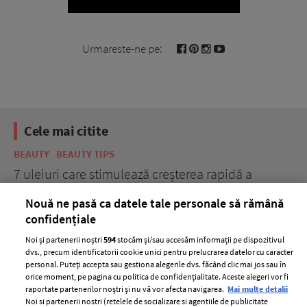
Urmareste-ne pe:
Cele mai citite
BEAUTY
BEAUTY TIPS
BE
țe
7 uleiuri care stimulează creșterea rapidă a
Ce
părului
de
Nouă ne pasă ca datele tale personale să rămână
confidențiale
Noi și partenerii noștri
594
stocăm și/sau accesăm informații pe dispozitivul
dvs., precum identificatorii cookie unici pentru prelucrarea datelor cu caracter
personal. Puteți accepta sau gestiona alegerile dvs. făcând clic mai jos sau în
orice moment, pe pagina cu politica de confidențialitate. Aceste alegeri vor fi
raportate partenerilor noștri și nu vă vor afecta navigarea.
Mai multe detalii
Noi si partenerii nostri (retelele de socializare si agentiile de publicitate