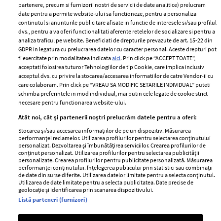
partenere, precum si furnizorii nostri de servicii de date analitice) prelucram
ELLE Style Awards
Termeni si conditii
date pentru a permite website-ului sa functioneze, pentru a personaliza
2024
continutul si anunturile publicitare afisate in functie de interesele si/sau profilul
Politica de
dvs., pentru a va oferi functionalitati aferente retelelor de socializare si pentru a
Despre ELLE
confidențialitate
analiza traficul pe website. Beneficiati de drepturile prevazute de art. 15-22 din
Romania
GDPR in legatura cu prelucrarea datelor cu caracter personal. Aceste drepturi pot
Politica de cookies
fi exercitate prin modalitatea indicata
aici
. Prin click pe “ACCEPT TOATE”,
Contact
Publicitate
acceptati folosirea tuturor Tehnologiilor de tip Cookie, care implica inclusiv
acceptul dvs. cu privire la stocarea/accesarea informatiilor de catre Vendor-ii cu
Abonamente
care colaboram. Prin click pe “VREAU SA MODIFIC SETARILE INDIVIDUAL” puteti
schimba preferintele in mod individual, mai putin cele legate de cookie strict
necesare pentru functionarea website-ului.
Stiri
Libertatea pentru
Atât noi, cât și partenerii noștri prelucrăm datele pentru a oferi:
femei
GSP
Stocarea și/sau accesarea informațiilor de pe un dispozitiv. Măsurarea
Viva
performanței reclamelor. Utilizarea profilurilor pentru selectarea conținutului
Unica
personalizat. Dezvoltarea și îmbunătățirea serviciilor. Crearea profilurilor de
Avantaje
conținut personalizat. Utilizarea profilurilor pentru selectarea publicității
Baby
personalizate. Crearea profilurilor pentru publicitate personalizată. Măsurarea
Retete practice
performanței conținutului. Înțelegerea publicului prin statistici sau combinații
Retete
de date din surse diferite. Utilizarea datelor limitate pentru a selecta conținutul.
Utilizarea de date limitate pentru a selecta publicitatea. Date precise de
geolocație și identificarea prin scanarea dispozitivului.
Pariază responsabil! Decizia ONJN nr. 821/25.09.2025.
Listă parteneri (furnizori)
Jocurile de noroc sunt interzise minorilor.