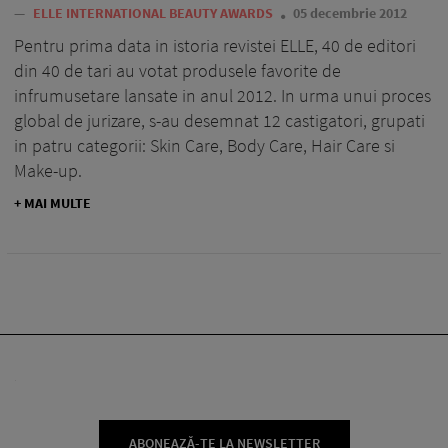
—
ELLE INTERNATIONAL BEAUTY AWARDS
05 decembrie 2012
Pentru prima data in istoria revistei ELLE, 40 de editori
din 40 de tari au votat produsele favorite de
infrumusetare lansate in anul 2012. In urma unui proces
global de jurizare, s-au desemnat 12 castigatori, grupati
in patru categorii: Skin Care, Body Care, Hair Care si
Make-up.
+ MAI MULTE
ABONEAZĂ-TE LA NEWSLETTER