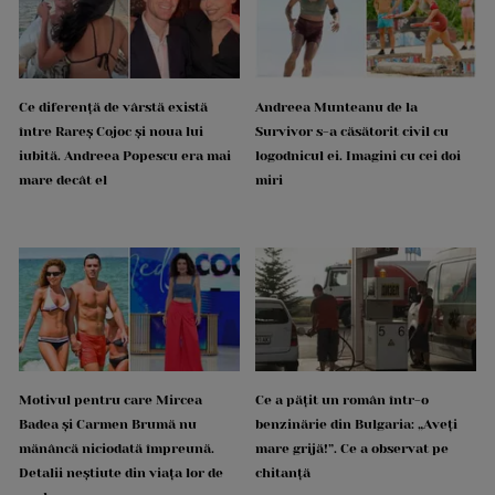
Ce diferență de vârstă există
Andreea Munteanu de la
între Rareș Cojoc și noua lui
Survivor s-a căsătorit civil cu
iubită. Andreea Popescu era mai
logodnicul ei. Imagini cu cei doi
mare decât el
miri
Motivul pentru care Mircea
Ce a pățit un român într-o
Badea și Carmen Brumă nu
benzinărie din Bulgaria: „Aveți
mănâncă niciodată împreună.
mare grijă!”. Ce a observat pe
Detalii neștiute din viața lor de
chitanță