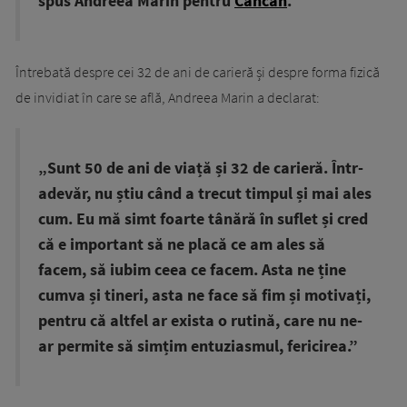
spus Andreea Marin pentru
Cancan
.
Întrebată despre cei 32 de ani de carieră și despre forma fizică
de invidiat în care se află, Andreea Marin a declarat:
„Sunt 50 de ani de viață și 32 de carieră. Într-
adevăr, nu știu când a trecut timpul și mai ales
cum. Eu mă simt foarte tânără în suflet și cred
că e important să ne placă ce am ales să
facem, să iubim ceea ce facem. Asta ne ține
cumva și tineri, asta ne face să fim și motivați,
pentru că altfel ar exista o rutină, care nu ne-
ar permite să simțim entuziasmul, fericirea.”