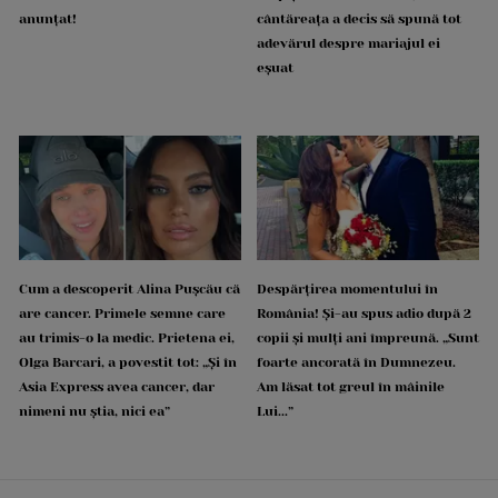
anunțat!
cântăreața a decis să spună tot
adevărul despre mariajul ei
eșuat
Cum a descoperit Alina Pușcău că
Despărțirea momentului în
are cancer. Primele semne care
România! Și-au spus adio după 2
au trimis-o la medic. Prietena ei,
copii și mulți ani împreună. „Sunt
Olga Barcari, a povestit tot: „Și în
foarte ancorată în Dumnezeu.
Asia Express avea cancer, dar
Am lăsat tot greul în mâinile
nimeni nu știa, nici ea”
Lui...”