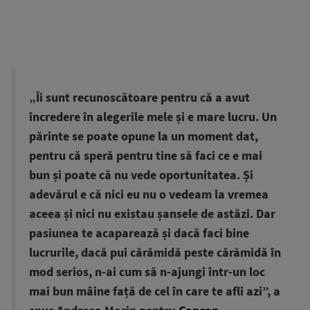
„Îi sunt recunoscătoare pentru că a avut
încredere în alegerile mele și e mare lucru. Un
părinte se poate opune la un moment dat,
pentru că speră pentru tine să faci ce e mai
bun și poate că nu vede oportunitatea. Și
adevărul e că nici eu nu o vedeam la vremea
aceea și nici nu existau șansele de astăzi. Dar
pasiunea te acaparează și dacă faci bine
lucrurile, dacă pui cărămidă peste cărămidă în
mod serios, n-ai cum să n-ajungi într-un loc
mai bun mâine față de cel în care te afli azi”, a