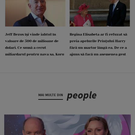
Jeff Bezos își vinde iahtul în
Regina Elisabeta ar fi refuzat să
valoare de 500 de milioane de
preia apelurile Prințului Harry
dolari. Ce sumă a cerut
fără un martor lângă ea. De ce a
miliardarul pentru nava sa, Koru
ajuns să facă un asemenea gest
people
MAI MULTE DIN