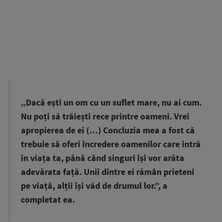
„Dacă ești un om cu un suflet mare, nu ai cum.
Nu poți să trăiești rece printre oameni. Vrei
apropierea de ei (…) Concluzia mea a fost că
trebuie să oferi încredere oamenilor care intră
în viața ta, până când singuri își vor arăta
adevărata față. Unii dintre ei rămân prieteni
pe viață, alții își văd de drumul lor.”, a
completat ea.