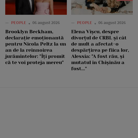
—
PEOPLE
06 august 2026
—
PEOPLE
06 august 2026
Brooklyn Beckham,
Elena Vîșcu, despre
declarație emoționantă
divorțul de CRBL și cât
pentru Nicola Peltz la un
de mult a afectat-o
an de la reînnoirea
despărțirea pe fiica lor,
jurămintelor: "Îți promit
Alessia: "A fost rău, și
că te voi proteja mereu"
mutatul în Chișinău a
fost..."