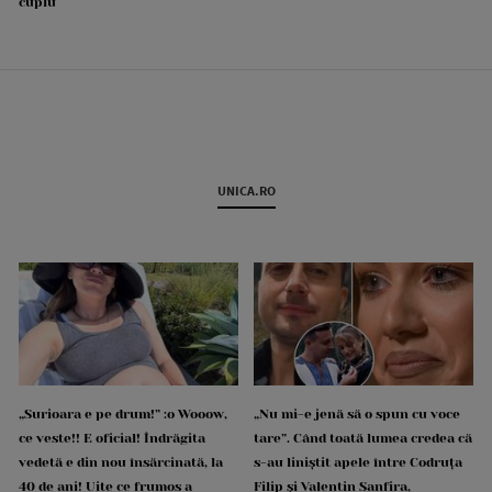
cuplu
UNICA.RO
„Surioara e pe drum!” :o Wooow,
„Nu mi-e jenă să o spun cu voce
ce veste!! E oficial! Îndrăgita
tare”. Când toată lumea credea că
vedetă e din nou însărcinată, la
s-au liniștit apele între Codruța
40 de ani! Uite ce frumos a
Filip și Valentin Sanfira,