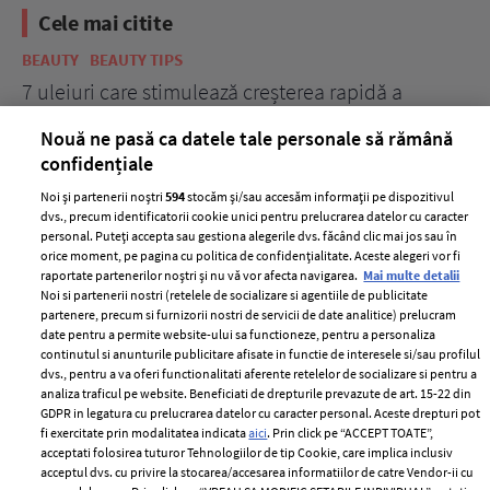
Cele mai citite
BEAUTY
BEAUTY TIPS
BE
țe
7 uleiuri care stimulează creșterea rapidă a
Ce
părului
de
Nouă ne pasă ca datele tale personale să rămână
confidențiale
Noi și partenerii noștri
594
stocăm și/sau accesăm informații pe dispozitivul
dvs., precum identificatorii cookie unici pentru prelucrarea datelor cu caracter
personal. Puteți accepta sau gestiona alegerile dvs. făcând clic mai jos sau în
orice moment, pe pagina cu politica de confidențialitate. Aceste alegeri vor fi
raportate partenerilor noștri și nu vă vor afecta navigarea.
Mai multe detalii
Noi si partenerii nostri (retelele de socializare si agentiile de publicitate
partenere, precum si furnizorii nostri de servicii de date analitice) prelucram
ELLE Style Awards
Termeni si conditii
date pentru a permite website-ului sa functioneze, pentru a personaliza
2024
continutul si anunturile publicitare afisate in functie de interesele si/sau profilul
Politica de
dvs., pentru a va oferi functionalitati aferente retelelor de socializare si pentru a
Despre ELLE
confidențialitate
analiza traficul pe website. Beneficiati de drepturile prevazute de art. 15-22 din
Romania
GDPR in legatura cu prelucrarea datelor cu caracter personal. Aceste drepturi pot
Politica de cookies
fi exercitate prin modalitatea indicata
aici
. Prin click pe “ACCEPT TOATE”,
Contact
Publicitate
acceptati folosirea tuturor Tehnologiilor de tip Cookie, care implica inclusiv
acceptul dvs. cu privire la stocarea/accesarea informatiilor de catre Vendor-ii cu
Abonamente