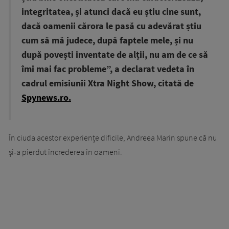
integritatea, și atunci dacă eu știu cine sunt,
dacă oamenii cărora le pasă cu adevărat știu
cum să mă judece, după faptele mele, și nu
după povești inventate de alții, nu am de ce să
îmi mai fac probleme”, a declarat vedeta în
cadrul emisiunii Xtra Night Show, citată de
Spynews.ro.
În ciuda acestor experiențe dificile, Andreea Marin spune că nu
și-a pierdut încrederea în oameni.