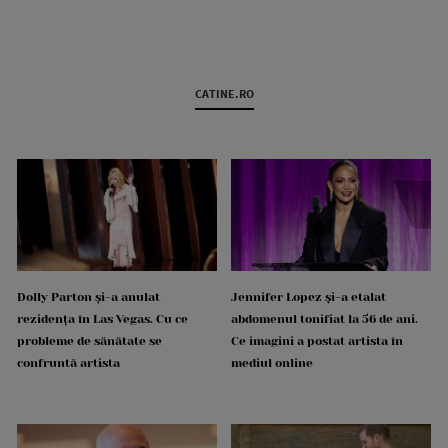
CATINE.RO
Dolly Parton și-a anulat
Jennifer Lopez și-a etalat
rezidența în Las Vegas. Cu ce
abdomenul tonifiat la 56 de ani.
probleme de sănătate se
Ce imagini a postat artista în
confruntă artista
mediul online