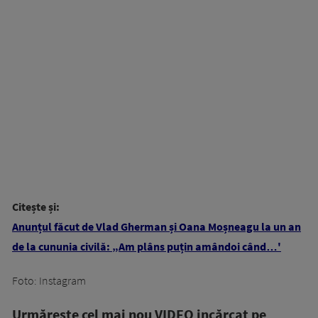
Citește și:
Anunțul făcut de Vlad Gherman și Oana Moșneagu la un an
de la cununia civilă: „Am plâns puțin amândoi când…'
Foto: Instagram
Urmăreşte cel mai nou VIDEO incărcat pe