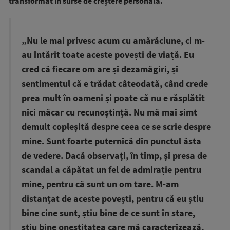
transformat în surse de creștere personală.
„Nu le mai privesc acum cu amărăciune, ci m-
au întărit toate aceste povești de viață. Eu
cred că fiecare om are și dezamăgiri, și
sentimentul că e trădat câteodată, când crede
prea mult în oameni și poate că nu e răsplătit
nici măcar cu recunoștință. Nu mă mai simt
demult copleșită despre ceea ce se scrie despre
mine. Sunt foarte puternică din punctul ăsta
de vedere. Dacă observați, în timp, și presa de
scandal a căpătat un fel de admirație pentru
mine, pentru că sunt un om tare. M-am
distanțat de aceste povești, pentru că eu știu
bine cine sunt, știu bine de ce sunt în stare,
știu bine onestitatea care mă caracterizează,