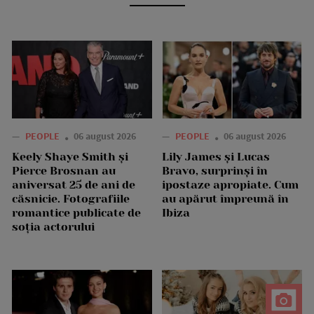
—
PEOPLE
06 august 2026
—
PEOPLE
06 august 2026
Keely Shaye Smith și
Lily James și Lucas
Pierce Brosnan au
Bravo, surprinși în
aniversat 25 de ani de
ipostaze apropiate. Cum
căsnicie. Fotografiile
au apărut împreună în
romantice publicate de
Ibiza
soția actorului