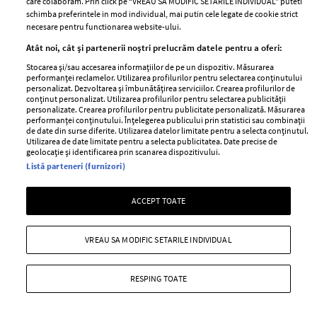
care colaboram. Prin click pe “VREAU SA MODIFIC SETARILE INDIVIDUAL” puteti
schimba preferintele in mod individual, mai putin cele legate de cookie strict
necesare pentru functionarea website-ului.
Stiri
Libertatea pentru
Atât noi, cât și partenerii noștri prelucrăm datele pentru a oferi:
femei
GSP
Stocarea și/sau accesarea informațiilor de pe un dispozitiv. Măsurarea
Viva
performanței reclamelor. Utilizarea profilurilor pentru selectarea conținutului
Unica
personalizat. Dezvoltarea și îmbunătățirea serviciilor. Crearea profilurilor de
Avantaje
conținut personalizat. Utilizarea profilurilor pentru selectarea publicității
Baby
personalizate. Crearea profilurilor pentru publicitate personalizată. Măsurarea
Retete practice
performanței conținutului. Înțelegerea publicului prin statistici sau combinații
Retete
de date din surse diferite. Utilizarea datelor limitate pentru a selecta conținutul.
Utilizarea de date limitate pentru a selecta publicitatea. Date precise de
geolocație și identificarea prin scanarea dispozitivului.
Pariază responsabil! Decizia ONJN nr. 821/25.09.2025.
Listă parteneri (furnizori)
Jocurile de noroc sunt interzise minorilor.
ACCEPT TOATE
Copyright © 2026 Ringier Romania SRL
VREAU SA MODIFIC SETARILE INDIVIDUAL
RESPING TOATE